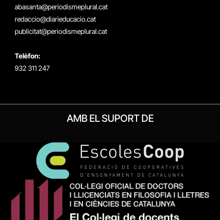
(Twitter)
abasanta@periodismeplural.cat
redaccio@diarieducacio.cat
publicitat@periodismeplural.cat
Telèfon:
932 311 247
AMB EL SUPORT DE