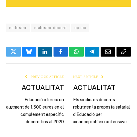
malestar
malestar docent
opinió
Twitter
Bluesky
LinkedIn
Facebook
WhatsApp
Telegram
Email
Copy
Link
PREVIOUS ARTICLE
NEXT ARTICLE
ACTUALITAT
ACTUALITAT
Educació ofereix un
Els sindicats docents
augment de 1.500 euros en el
rebutgen la proposta salarial
complement específic
d’Educació per
docent fins al 2029
«inacceptable» i «ofensiva»