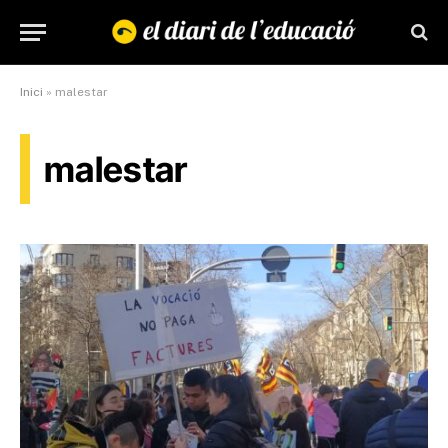
Inici
»
malestar
malestar