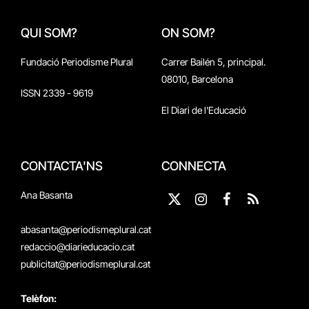
QUI SOM?
ON SOM?
Fundació Periodisme Plural
Carrer Bailén 5, principal.
08010, Barcelona
ISSN 2339 - 9619
El Diari de l'Educació
CONTACTA'NS
CONNECTA
Ana Basanta
X
Instagram
Facebook
RSS
(Twitter)
abasanta@periodismeplural.cat
redaccio@diarieducacio.cat
publicitat@periodismeplural.cat
Telèfon: