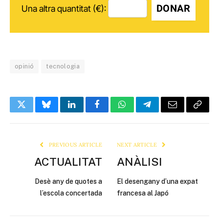
DONAR
Una altra quantitat (€):
opinió
tecnologia
Twitter
Bluesky
LinkedIn
Facebook
WhatsApp
Telegram
Email
Copy
Link
PREVIOUS ARTICLE
NEXT ARTICLE
ACTUALITAT
ANÀLISI
Desè any de quotes a
El desengany d’una expat
l’escola concertada
francesa al Japó