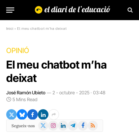
Inici
»
El meu chatbot m’ha deixat
OPINIÓ
El meu chatbot m’ha
deixat
José Ramón Ubieto
2 - octubre - 2025 · 03:48
5 Mins Read
X
Instagram
LinkedIn
Telegram
Facebook
RSS
Segueix-nos
(Twitter)