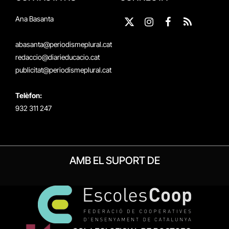
Ana Basanta
X
Instagram
Facebook
RSS
(Twitter)
abasanta@periodismeplural.cat
redaccio@diarieducacio.cat
publicitat@periodismeplural.cat
Telèfon:
932 311 247
AMB EL SUPORT DE