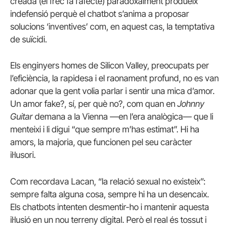
creada (el frec fa l’afecte) paradoxalment produeix
indefensió perquè el chatbot s’anima a proposar
solucions ‘inventives’ com, en aquest cas, la temptativa
de suïcidi.
Els enginyers homes de Silicon Valley, preocupats per
l’eficiència, la rapidesa i el raonament profund, no es van
adonar que la gent volia parlar i sentir una mica d’amor.
Un amor fake?, sí, per què no?, com quan en
Johnny
Guitar
demana a la Vienna —en l’era analògica— que li
menteixi i li digui “que sempre m’has estimat”. Hi ha
amors, la majoria, que funcionen pel seu caràcter
il·lusori.
Com recordava Lacan, “la relació sexual no existeix”:
sempre falta alguna cosa, sempre hi ha un desencaix.
Els chatbots intenten desmentir-ho i mantenir aquesta
il·lusió en un nou terreny digital. Però el real és tossut i