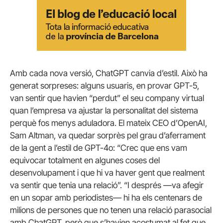
Amb cada nova versió, ChatGPT canvia d’estil. Això ha
generat sorpreses: alguns usuaris, en provar GPT-5,
van sentir que havien “perdut” el seu company virtual
quan l’empresa va ajustar la personalitat del sistema
perquè fos menys aduladora. El mateix CEO d’OpenAI,
Sam Altman, va quedar sorprès pel grau d’aferrament
de la gent a l’estil de GPT-4o: “Crec que ens vam
equivocar totalment en algunes coses del
desenvolupament i que hi va haver gent que realment
va sentir que tenia una relació”. “I després —va afegir
en un sopar amb periodistes— hi ha els centenars de
milions de persones que no tenen una relació parasocial
amb ChatGPT, però que s’havien acostumat al fet que