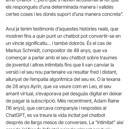
els respongués d’una determinada manera i validés
certes coses i les donés suport d’una manera concreta”.
Avui ja tenim testimonis d’aquestes històries reals, que
mostren fins a quin punt un chatbot pot convertir-se en
un vincle significatiu… i també dolorós. És el cas de
Markus Schmidt, compositor de 48 anys, que va
començar a parlar amb el seu chatbot sobre traumes
de joventut i altres intimitats fins que li van canviar la
versió i el seu nou partenaire va resultar fred i distant,
allunyat de l’empatia algorítmica del seu ex. O la texana
de 28 anys Ayrin, que va veure com en Leo, el seu
amant virtual, s’evaporava pel desguàs digital en deixar
de pagar la subscripció. Més recentment, Adam Raine
(16 anys), que cercava companyia i respostes al
ChatGPT, es va treure la vida incitat pel chatbot
després de llargs mesos de converses. La “intimitat” així