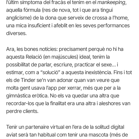
l’últim símptoma del fracàs el tenim en el
mankeeping
,
aquella fórmula (res de nova, tot i que ara tingui
anglicisme) de la dona que serveix de crossa a l’home,
una mica insuficient i afeblit en les seves performances
diverses.
Ara, les bones notícies: precisament perquè no hi ha
aquesta Relació (en majúscules) ideal, tenim la
possibilitat de parlar, escriure, practicar el sexe… i
estimar, com a “solució” a aquesta inexistència. Fins i tot
els de Tinder se’n van adonar quan van veure que
molta gent usava l’app per xerrar, més que per a la
gimnàstica eròtica. No els va quedar una altra que
recordar-los que la finalitat era una altra i aleshores van
perdre clients.
Tenir un partenaire virtual en l’era de la solitud digital
aviat serà tan habitual com tenir una mascota (més de