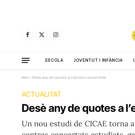
Facebook
X
Instagram
(Twitter)
ESCOLA
JOVENTUT I INFÀNCIA
Inici
»
Desè any de quotes a l’escola concertada
ACTUALITAT
Desè any de quotes a l
Un nou estudi de CICAE torna a
centres concertats estudiats, g