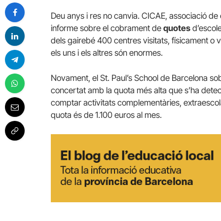
Deu anys i res no canvia. CICAE, associació de c
informe sobre el cobrament de
quotes
d’escole
dels gairebé 400 centres visitats, físicament o 
els uns i els altres són enormes.
Novament, el St. Paul’s School de Barcelona sobr
concertat amb la quota més alta que s’ha detect
comptar activitats complementàries, extraescola
quota és de 1.100 euros al mes.