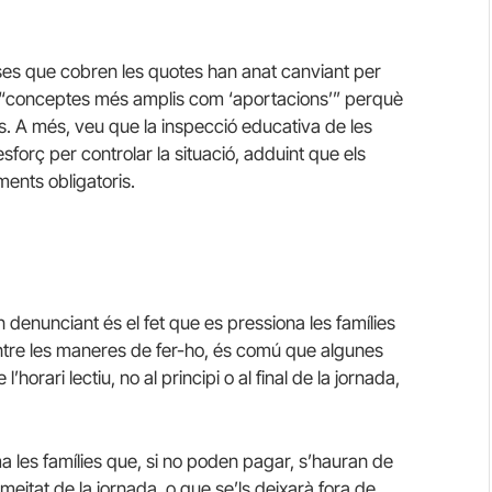
s que cobren les quotes han anat canviant per
nt “conceptes més amplis com ‘aportacions’” perquè
es. A més, veu que la inspecció educativa de les
orç per controlar la situació, adduint que els
ents obligatoris.
enunciant és el fet que es pressiona les famílies
 Entre les maneres de fer-ho, és comú que algunes
horari lectiu, no al principi o al final de la jornada,
rma les famílies que, si no poden pagar, s’hauran de
 meitat de la jornada, o que se’ls deixarà fora de