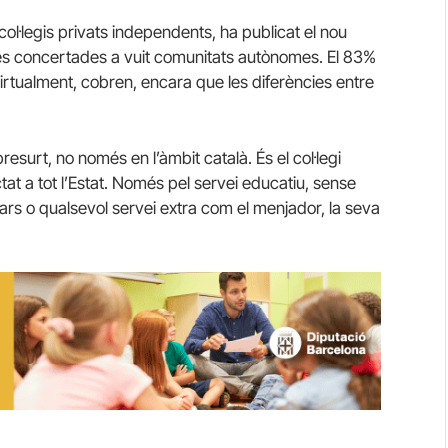
ol·legis privats independents, ha publicat el nou
s concertades a vuit comunitats autònomes. El 83%
virtualment, cobren, encara que les diferències entre
esurt, no només en l’àmbit català. És el col·legi
at a tot l’Estat. Només pel servei educatiu, sense
rs o qualsevol servei extra com el menjador, la seva