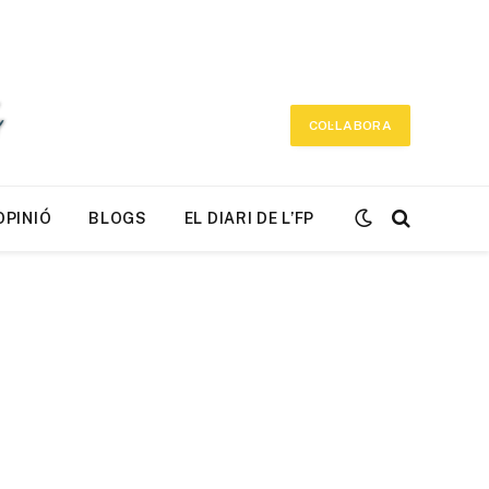
COL·LABORA
OPINIÓ
BLOGS
EL DIARI DE L’FP