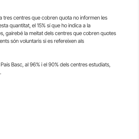
a tres centres que cobren quota no informen les
ta quantitat, el 15% sí que ho indica a la
vés, gairebé la meitat dels centres que cobren quotes
s són voluntaris si es refereixen als
l País Basc, al 96% i el 90% dels centres estudiats,
.