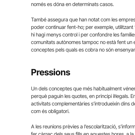
només es dóna en determinats casos.
També assegura que han notat com les emprese
poder continuar fent-ho; per exemple, utilitza
hi hagi menys control i per confondre les famíli
comunitats autònomes tampoc no està fent un esf
conceptes pels quals es cobra no són ensenyam
Pressions
Un dels conceptes que més habitualment vénen d
perquè paguin les quotes, en principi il·legals.
activitats complementàries s’introdueixin dins de l’
com és obligatori.
A les reunions prèvies a l’escolarització, s’info
fer càrrec dels seus fills en aquestes hores, a la