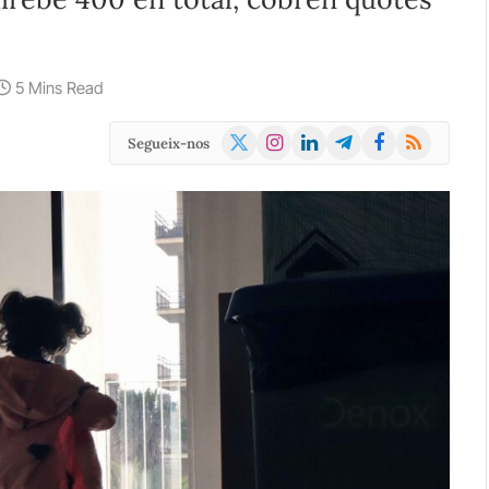
5 Mins Read
X
Instagram
LinkedIn
Telegram
Facebook
RSS
Segueix-nos
(Twitter)