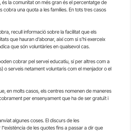
, és la comunitat on més gran és el percentatge de
es cobra una quota a les famílies. En tots tres casos
bra, recull informació sobre la facilitat que els
itats que hauran d’abonar, així com si s’hi exerceix
ndica que són voluntàries en qualsevol cas.
 poden cobrar pel servei educatiu, sí per altres com a
) o serveis netament voluntaris com el menjador o el
 que, en molts casos, els centres nomenen de maneres
l cobrament per ensenyament que ha de ser gratuït i
viat algunes coses. El discurs de les
‟existència de les quotes fins a passar a dir que