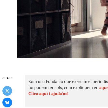
SHARE
Som una Fundació que exercim el periodis
ho podem fer sols, com expliquem en
aque
Clica aquí i ajuda'ns!