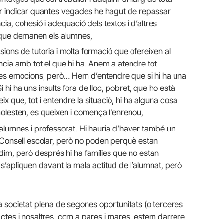
per indicar quantes vegades he hagut de repassar
cia, cohesió i adequació dels textos i d’altres
s que demanen els alumnes,
ssions de tutoria i molta formació que ofereixen al
cia amb tot el que hi ha. Anem a atendre tot
seves emocions, però… Hem d’entendre que si hi ha una
i hi ha uns insults fora de lloc, pobret, que ho està
x que, tot i entendre la situació, hi ha alguna cosa
molesten, es queixen i comença l’enrenou,
alumnes i professorat. Hi hauria d’haver també un
 Consell escolar, però no poden perquè estan
idim, però després hi ha famílies que no estan
’apliquen davant la mala actitud de l’alumnat, però
 societat plena de segones oportunitats (o terceres
ctes i nosaltres, com a pares i mares, estem darrere