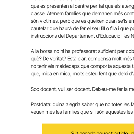
que es presenten al centre per tal que els ateng
classe. Atenem famílies que demanen més contund
són víctimes, però que es queixen quan se’ls en
cautelar que haurà de fer el seu fill o filla i que
instruccions del Departament d’Educació i les 
A la borsa no hi ha professorat suficient per co
què? De veritat? Està clar, compensa molt més te
no tenir els maldecaps que comporta aquesta ta
que, mica en mica, molts esteu fent que deixi d
Soc docent, vull ser docent. Deixeu-me fer la m
Postdata: quina alegria saber que no totes les 
veuen més les famílies que sí i són aquestes le
Si t'agrada aquest article,