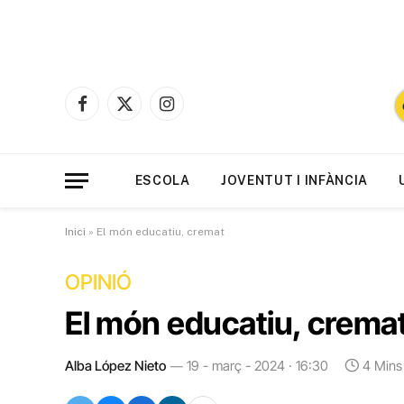
Facebook
X
Instagram
(Twitter)
ESCOLA
JOVENTUT I INFÀNCIA
Inici
»
El món educatiu, cremat
OPINIÓ
El món educatiu, crema
Alba López Nieto
19 - març - 2024 · 16:30
4 Mins