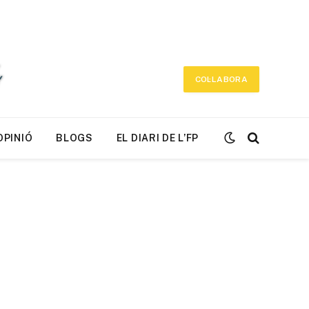
COL·LABORA
OPINIÓ
BLOGS
EL DIARI DE L’FP