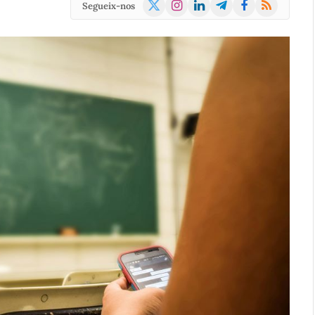
X
Instagram
LinkedIn
Telegram
Facebook
RSS
Segueix-nos
(Twitter)