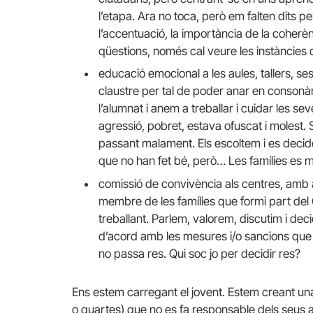
l’etapa. Ara no toca, però em falten dits 
l’accentuació, la importància de la coherèn
qüestions, només cal veure les instàncie
educació emocional a les aules, tallers, se
claustre per tal de poder anar en consonàn
l’alumnat i anem a treballar i cuidar les 
agressió, pobret, estava ofuscat i molest. S
passant malament. Els escoltem i es decidei
que no han fet bé, però… Les famílies es 
comissió de convivència als centres, amb 
membre de les famílies que formi part del
treballant. Parlem, valorem, discutim i dec
d’acord amb les mesures i/o sancions que s
no passa res. Qui soc jo per decidir res?
Ens estem carregant el jovent. Estem creant una
o quartes) que no es fa responsable dels seus a