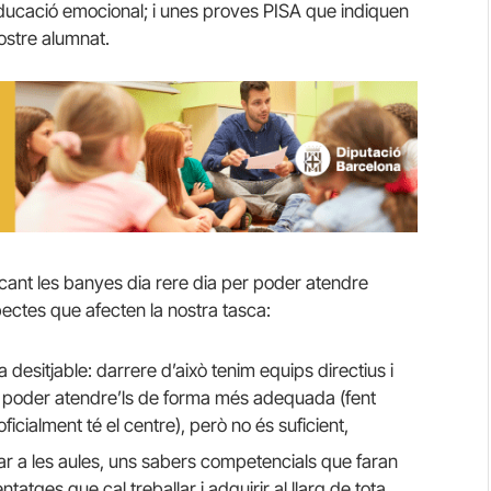
ducació emocional; i unes proves PISA que indiquen
ostre alumnat.
cant les banyes dia rere dia per poder atendre
spectes que afecten la nostra tasca:
 desitjable: darrere d’això tenim equips directius i
 poder atendre’ls de forma més adequada (fent
cialment té el centre), però no és suficient,
ar a les aules, uns sabers competencials que faran
atges que cal treballar i adquirir al llarg de tota