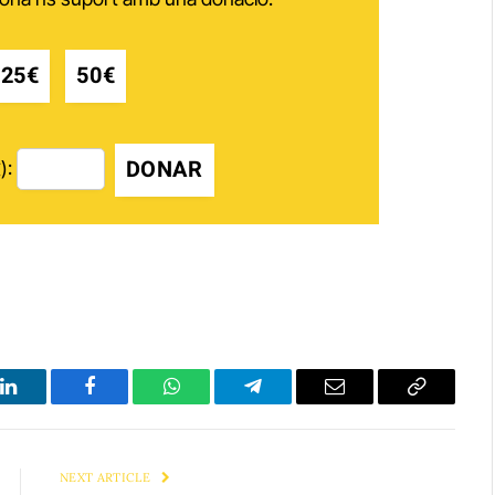
25€
50€
DONAR
):
LinkedIn
Facebook
WhatsApp
Telegram
Email
Copy
Link
NEXT ARTICLE