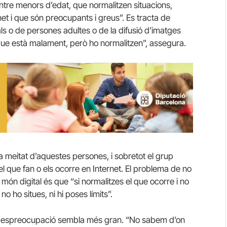
ntre menors d’edat, que normalitzen situacions,
et i que són preocupants i greus”. Es tracta de
ls o de persones adultes o de la difusió d’imatges
que està malament, però ho normalitzen”, assegura.
 meitat d’aquestes persones, i sobretot el grup
el que fan o els ocorre en Internet. El problema de no
l món digital és que “si normalitzes el que ocorre i no
 ho situes, ni hi poses límits”.
a despreocupació sembla més gran. “No sabem d’on