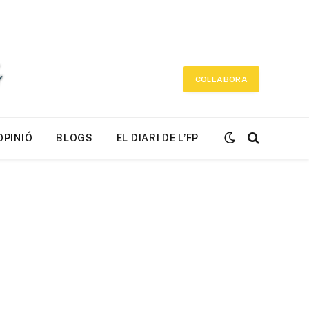
COL·LABORA
OPINIÓ
BLOGS
EL DIARI DE L’FP