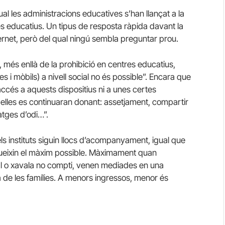
ual les administracions educatives s’han llançat a la
es educatius. Un tipus de resposta ràpida davant la
ternet, però del qual ningú sembla preguntar prou.
e, més enllà de la prohibició en centres educatius,
es i mòbils) a nivell social no és possible”. Encara que
i accés a aquests dispositius ni a unes certes
n elles es continuaran donant: assetjament, compartir
atges d’odi…”.
s instituts siguin llocs d’acompanyament, igual que
dueixin el màxim possible. Màximament quan
val o xavala no compti, venen mediades en una
de les famílies. A menors ingressos, menor és