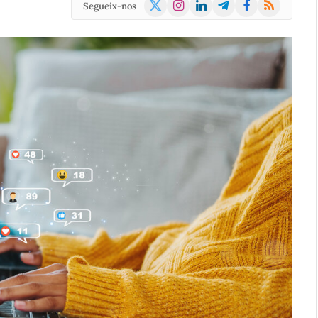
X
Instagram
LinkedIn
Telegram
Facebook
RSS
Segueix-nos
(Twitter)