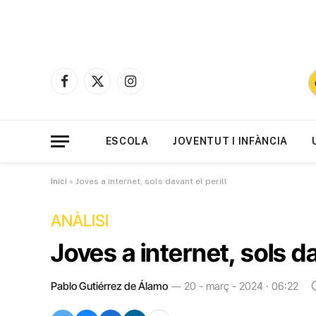
Facebook
X
Instagram
(Twitter)
ESCOLA
JOVENTUT I INFÀNCIA
Inici
»
Joves a internet, sols davant el perill
ANÀLISI
Joves a internet, sols da
Pablo Gutiérrez de Álamo
20 - març - 2024 · 06:22