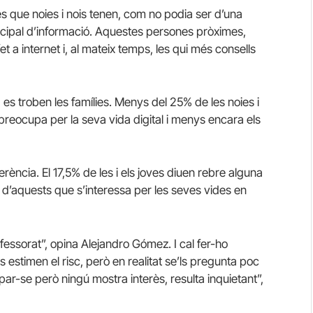
és que noies i nois tenen, com no podia ser d’una
ncipal d’informació. Aquestes persones pròximes,
 a internet i, al mateix temps, les qui més consells
 es troben les famílies. Menys del 25% de les noies i
 preocupa per la seva vida digital i menys encara els
rència. El 17,5% de les i els joves diuen rebre alguna
d’aquests que s’interessa per les seves vides en
ofessorat”, opina Alejandro Gómez. I cal fer-ho
s estimen el risc, però en realitat se’ls pregunta poc
par-se però ningú mostra interès, resulta inquietant”,