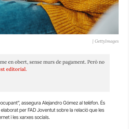
| GettyImages
me en obert, sense murs de pagament. Però no
st editorial.
eocupant”, assegura Alejandro Gómez al telèfon. És
e elaborat per FAD Joventut sobre la relació que les
net i les xarxes socials.