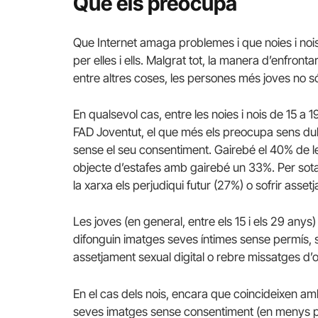
Què els preocupa
Que Internet amaga problemes i que noies i noi
per elles i ells. Malgrat tot, la manera d’enfron
entre altres coses, les persones més joves no són
En qualsevol cas, entre les noies i nois de 15 a 
FAD Joventut, el que més els preocupa sens dub
sense el seu consentiment. Gairebé el 40% de les 
objecte d’estafes amb gairebé un 33%. Per sota e
la xarxa els perjudiqui futur (27%) o sofrir asse
Les joves (en general, entre els 15 i els 29 a
difonguin imatges seves íntimes sense permís, ser
assetjament sexual digital o rebre missatges d’o
En el cas dels nois, encara que coincideixen amb 
seves imatges sense consentiment (en menys pro