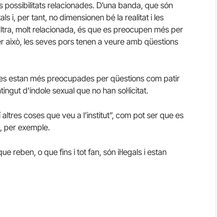
possibilitats relacionades. D’una banda, que són
 i, per tant, no dimensionen bé la realitat i les
ltra, molt relacionada, és que es preocupen més per
per això, les seves pors tenen a veure amb qüestions
ies estan més preocupades per qüestions com patir
ngut d’índole sexual que no han sol·licitat.
sí altres coses que veu a l’institut”, com pot ser que es
, per exemple.
reben, o que fins i tot fan, són il·legals i estan