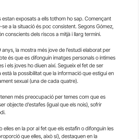
s estan exposats a ells tothom ho sap. Començant
tar-se a la situació és poc consistent. Segons Gómez,
 conscients dels riscos a mitjà i llarg termini.
19 anys, la mostra més jove de l’estudi elaborat per
te és que es difonguin imatges personals o íntimes
i els joves ho diuen així. Segueix el fet de ser
stà la possibilitat que la informació que estigui en
tjament sexual (una de cada quatre).
nys) tenen més preocupació per temes com que es
 objecte d’estafes (igual que els nois), sofrir
di.
elles en la por al fet que els estafin o difonguin les
porció que elles, això sí), destaquen en la