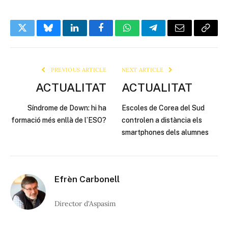
Twitter
Bluesky
LinkedIn
Facebook
WhatsApp
Telegram
Email
Copy
Link
PREVIOUS ARTICLE
NEXT ARTICLE
ACTUALITAT
ACTUALITAT
Síndrome de Down: hi ha
Escoles de Corea del Sud
formació més enllà de l’ESO?
controlen a distància els
smartphones dels alumnes
Efrèn Carbonell
Director d'Aspasim