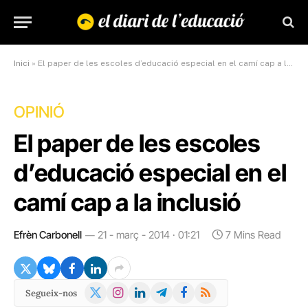
Inici
»
El paper de les escoles d’educació especial en el camí cap a la inclusió
OPINIÓ
El paper de les escoles
d’educació especial en el
camí cap a la inclusió
Efrèn Carbonell
21 - març - 2014 · 01:21
7 Mins Read
X
Instagram
LinkedIn
Telegram
Facebook
RSS
Segueix-nos
(Twitter)