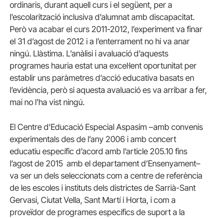
ordinaris, durant aquell curs i el següent, per a
l’escolarització inclusiva d’alumnat amb discapacitat.
Però va acabar el curs 2011-2012, l’experiment va finar
el 31 d’agost de 2012 i a l’enterrament no hi va anar
ningú. Llàstima. L’anàlisi i avaluació d’aquests
programes hauria estat una excel·lent oportunitat per
establir uns paràmetres d’acció educativa basats en
l’evidència, però si aquesta avaluació es va arribar a fer,
mai no l’ha vist ningú.
El Centre d’Educació Especial Aspasim –amb convenis
experimentals des de l’any 2006 i amb concert
educatiu específic d’acord amb l’article 205.10 fins
l’agost de 2015 amb el departament d’Ensenyament–
va ser un dels seleccionats com a centre de referència
de les escoles i instituts dels districtes de Sarrià-Sant
Gervasi, Ciutat Vella, Sant Martí i Horta, i com a
proveïdor de programes específics de suport a la