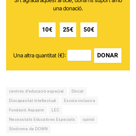
Si t'agrada aquest article, dóna'ns suport amb
una donació.
10€
25€
50€
DONAR
Una altra quantitat (€):
centres d'educació especial
Dincat
Discapacitat intel·lectual
Escola inclusiva
Fundació Aspasim
LEC
Necessitats Educatives Especials
opinió
Síndrome de DOWN