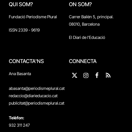
QUI SOM?
ON SOM?
Fundació Periodisme Plural
Carrer Bailén 5, principal.
08010, Barcelona
ISSN 2339 - 9619
El Diari de l'Educació
CONTACTA'NS
CONNECTA
Ana Basanta
X
Instagram
Facebook
RSS
(Twitter)
abasanta@periodismeplural.cat
redaccio@diarieducacio.cat
publicitat@periodismeplural.cat
Telèfon:
932 311 247