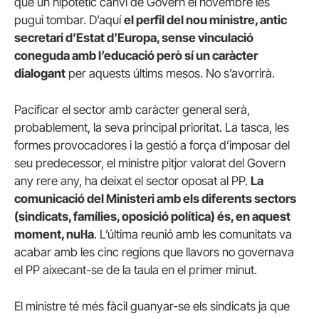
que un hipotètic canvi de Govern el novembre les
pugui tombar. D’aquí
el perfil del nou ministre, antic
secretari d’Estat d’Europa, sense vinculació
coneguda amb l’educació però sí un caràcter
dialogant
per aquests últims mesos. No s’avorrirà.
Pacificar el sector amb caràcter general serà,
probablement, la seva principal prioritat. La tasca, les
formes provocadores i la gestió a força d’imposar del
seu predecessor, el ministre pitjor valorat del Govern
any rere any, ha deixat el sector oposat al PP.
La
comunicació del Ministeri amb els diferents sectors
(sindicats, famílies, oposició política) és, en aquest
moment, nul·la
. L’última reunió amb les comunitats va
acabar amb les cinc regions que llavors no governava
el PP aixecant-se de la taula en el primer minut.
El ministre té més fàcil guanyar-se els sindicats ja que