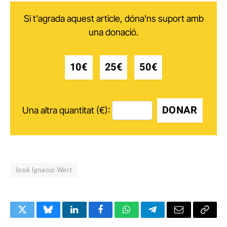
Si t'agrada aquest article, dóna'ns suport amb
una donació.
10€
25€
50€
DONAR
Una altra quantitat (€):
José Ignacio Wert
Twitter
Bluesky
LinkedIn
Facebook
WhatsApp
Telegram
Email
Copy