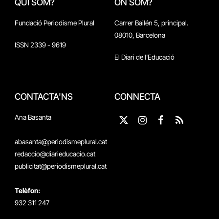
QUI SOM?
ON SOM?
Fundació Periodisme Plural
Carrer Bailén 5, principal.
08010, Barcelona
ISSN 2339 - 9619
El Diari de l'Educació
CONTACTA'NS
CONNECTA
Ana Basanta
X
Instagram
Facebook
RSS
(Twitter)
abasanta@periodismeplural.cat
redaccio@diarieducacio.cat
publicitat@periodismeplural.cat
Telèfon:
932 311 247