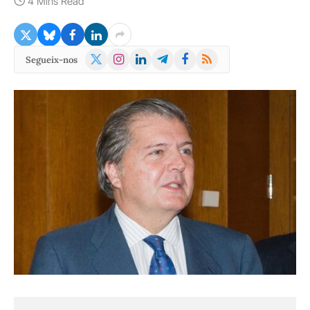
4 Mins Read
X
Instagram
LinkedIn
Telegram
Facebook
RSS
Segueix-nos
(Twitter)