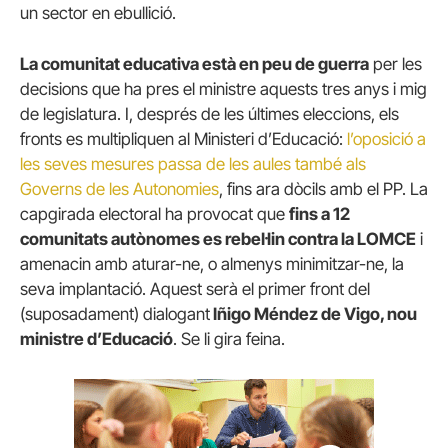
un sector en ebullició.
La comunitat educativa està en peu de guerra
per les
decisions que ha pres el ministre aquests tres anys i mig
de legislatura. I, després de les últimes eleccions, els
fronts es multipliquen al Ministeri d’Educació:
l’oposició a
les seves mesures passa de les aules també als
Governs de les Autonomies
, fins ara dòcils amb el PP. La
capgirada electoral ha provocat que
fins a 12
comunitats autònomes es rebel·lin contra la LOMCE
i
amenacin amb aturar-ne, o almenys minimitzar-ne, la
seva implantació. Aquest serà el primer front del
(suposadament) dialogant
Iñigo Méndez de Vigo, nou
ministre d’Educació
. Se li gira feina.