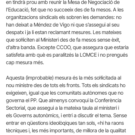
en tindrà prou amb reunir la Mesa de Negociació de
l’Educació, fet que no succeeix des de fa mesos. A les
organitzacions sindicals els sobren les demandes: no
han deixat a Méndez de Vigo ni que s’assegui al seu
despatx i ja li estan reclamant mesures. Les mateixes
que sol·liciten al Ministeri des de fa mesos sense èxit,
d’altra banda. Excepte CCOO, que assegura que estaria
satisfeta amb què es paralitzés la LOMCE i no prengués
cap mesura més.
Aquesta (improbable) mesura és la més sol·licitada al
nou ministre des de tots els fronts. Tots els sindicats ho
exigeixen, igual que les comunitats autònomes que no
governa el PP. Que almenys convoqui la Conferència
Sectorial, que assegui a la mateixa taula al ministeri i
els Governs autonòmics, i entri a discutir el tema. Sense
entrar en qüestions ideolòqiques tan sols, «hi ha raons
tècniques i, les més importants, de millora de la qualitat