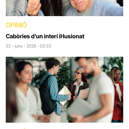
OPINIÓ
Cabòries d’un interí il·lusionat
23 - juny - 2026 · 03:33