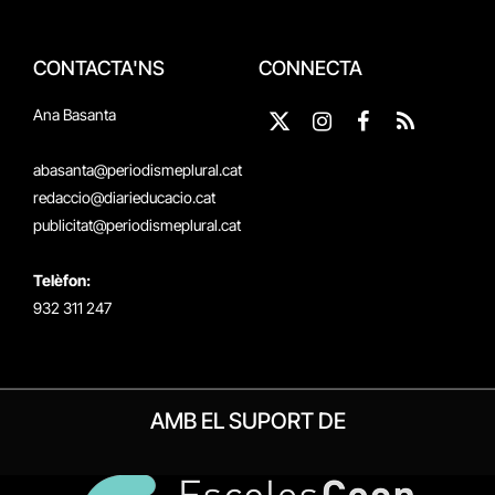
CONTACTA'NS
CONNECTA
Ana Basanta
X
Instagram
Facebook
RSS
(Twitter)
abasanta@periodismeplural.cat
redaccio@diarieducacio.cat
publicitat@periodismeplural.cat
Telèfon:
932 311 247
AMB EL SUPORT DE