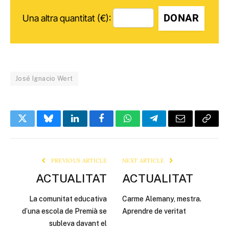
DONAR
Una altra quantitat (€):
José Ignacio Wert
Twitter
Bluesky
LinkedIn
Facebook
WhatsApp
Telegram
Email
Copy
Link
PREVIOUS ARTICLE
NEXT ARTICLE
ACTUALITAT
ACTUALITAT
La comunitat educativa
Carme Alemany, mestra.
d’una escola de Premià se
Aprendre de veritat
subleva davant el