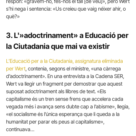
respon: «gravem-ho, fes-nos el tall [de veu]», però Wert
s’hi nega i sentencia: «Us creieu que vaig néixer ahir, o
què?»
3. L'»adoctrinament» a Educació per
la Ciutadania que mai va existir
L’Educació per a la Ciutadania, assignatura eliminada
per Wert
, contenia, segons el ministre, «una càrrega
d’adoctrinament». En una entrevista a la Cadena SER,
Wert va llegir un fragment per demostrar que aquest
suposat adoctrinament als llibres de text. «Els
capitalisme és un tren sense frens que accelera cada
vegada més i avança sens dubte cap a l’abisme», llegia,
«el socialisme és l’única esperança que li queda a la
humanitat per parar els peus al capitalisme»,
continuava…