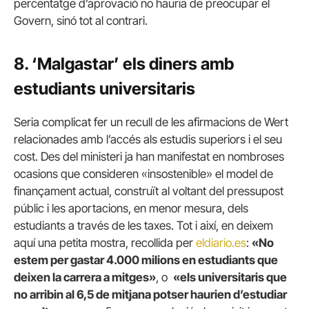
percentatge d’aprovació no hauria de preocupar el
Govern, sinó tot al contrari.
8. ‘Malgastar’ els diners amb
estudiants universitaris
Seria complicat fer un recull de les afirmacions de Wert
relacionades amb l’accés als estudis superiors i el seu
cost. Des del ministeri ja han manifestat en nombroses
ocasions que consideren «insostenible» el model de
finançament actual, construït al voltant del pressupost
públic i les aportacions, en menor mesura, dels
estudiants a través de les taxes. Tot i així, en deixem
aquí una petita mostra, recollida per
eldiario.es
:
«No
estem per gastar 4.000 milions en estudiants que
deixen la carrera a mitges»
, o
«els universitaris que
no arribin al 6,5 de mitjana potser haurien d’estudiar