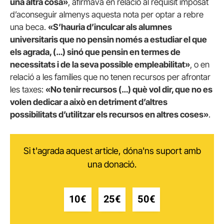
una altra cosa»
, afirmava en relació al requisit imposat
d’aconseguir almenys aquesta nota per optar a rebre
una beca.
«S’hauria d’inculcar als alumnes
universitaris que no pensin només a estudiar el que
els agrada, (…) sinó que pensin en termes de
necessitats i de la seva possible empleabilitat»
, o en
relació a les famílies que no tenen recursos per afrontar
les taxes:
«No tenir recursos (…) què vol dir, que no es
volen dedicar a això en detriment d’altres
possibilitats d’utilitzar els recursos en altres coses»
.
Si t'agrada aquest article, dóna'ns suport amb
una donació.
10€
25€
50€