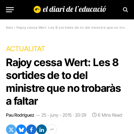
Inici
»
Rajoy cessa Wert: Les 8 sortides de to del ministre que no trobaràs a faltar
ACTUALITAT
Rajoy cessa Wert: Les 8
sortides de to del
ministre que no trobaràs
a faltar
Pau Rodríguez
25 - juny - 2015 · 20:29
6 Mins Read