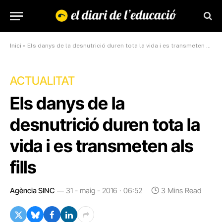
Inici
»
Els danys de la desnutrició duren tota la vida i es transmeten als fills
ACTUALITAT
Els danys de la
desnutrició duren tota la
vida i es transmeten als
fills
Agència SINC
31 - maig - 2016 · 06:52
3 Mins Read