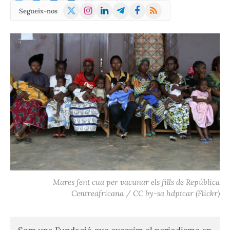
X
Instagram
LinkedIn
Telegram
Facebook
RSS
Segueix-nos
(Twitter)
Mares fent cua per vacunar els fills de República
Centreafricana / CC by-sa hdptcar (Flickr)