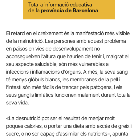
El retard en el creixement és la manifestació més visible
de la malnutrició. Les persones amb aquest problema
en països en vies de desenvolupament no
aconsegueixen l’altura que haurien de tenir i, malgrat el
seu aspecte saludable, són més vulnerables a
infeccions i inflamacions d’òrgans. A més, la seva sang
té menys glòbuls blancs, les membranes de la pell i
l’intestí són més fàcils de trencar pels patògens, i els
seus ganglis limfàtics funcionen malament durant tota la
seva vida.
«La desnutrició pot ser el resultat de menjar molt
poques calories, o portar una dieta amb excés de greix i
sucre, o no ser capaç d’assimilar els nutrients», apunta