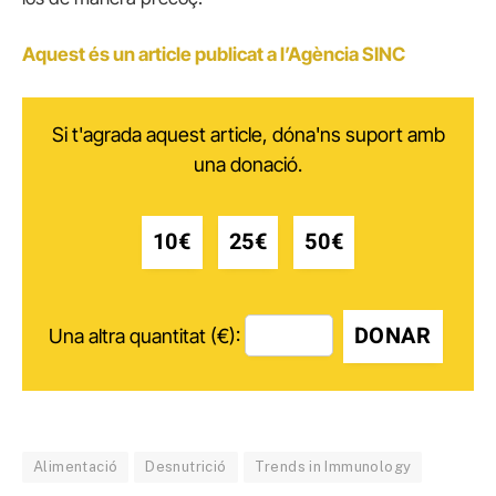
Aquest és un article publicat a l’Agència SINC
Si t'agrada aquest article, dóna'ns suport amb
una donació.
10€
25€
50€
DONAR
Una altra quantitat (€):
Alimentació
Desnutrició
Trends in Immunology