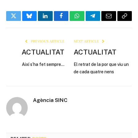
Twitter
Bluesky
LinkedIn
Facebook
WhatsApp
Telegram
Email
Copy
Link
PREVIOUS ARTICLE
NEXT ARTICLE
ACTUALITAT
ACTUALITAT
Així s’ha fet sempre…
El retrat de la por que viu un
de cada quatre nens
Agència SINC