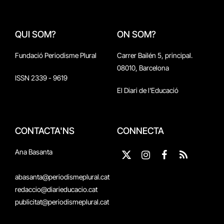
QUI SOM?
ON SOM?
Fundació Periodisme Plural
Carrer Bailén 5, principal.
08010, Barcelona
ISSN 2339 - 9619
El Diari de l'Educació
CONTACTA'NS
CONNECTA
Ana Basanta
X
Instagram
Facebook
RSS
(Twitter)
abasanta@periodismeplural.cat
redaccio@diarieducacio.cat
publicitat@periodismeplural.cat