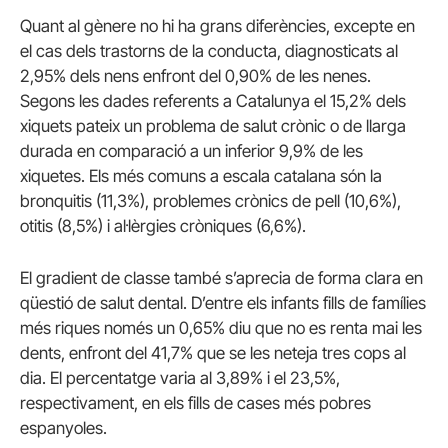
Quant al gènere no hi ha grans diferències, excepte en
el cas dels trastorns de la conducta, diagnosticats al
2,95% dels nens enfront del 0,90% de les nenes.
Segons les dades referents a Catalunya el 15,2% dels
xiquets pateix un problema de salut crònic o de llarga
durada en comparació a un inferior 9,9% de les
xiquetes. Els més comuns a escala catalana són la
bronquitis (11,3%), problemes crònics de pell (10,6%),
otitis (8,5%) i al·lèrgies cròniques (6,6%).
El gradient de classe també s’aprecia de forma clara en
qüestió de salut dental. D’entre els infants fills de famílies
més riques només un 0,65% diu que no es renta mai les
dents, enfront del 41,7% que se les neteja tres cops al
dia. El percentatge varia al 3,89% i el 23,5%,
respectivament, en els fills de cases més pobres
espanyoles.