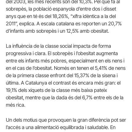
del 2003, les més recents són del 10,3%. Pel que fa al
sobrepès, la població espanyola d’entre dos i disset
anys que en té és del 18,26%, “xifra idèntica a la del
2011”, explica. A escala catalana es reporten un 20,7%
d’infants amb sobrepès i un 12,5% amb obesitat.
La influència de la classe social impacta de forma
progressiva i clara. El sobrepès i l’obesitat augmenta
entre els infants més pobres, especialment en els nens i
en el cas de l’obesitat. Només en tenen el 5,41% de nens
de la primera classe enfront del 15,37% de la sisena i
última. A Catalunya el contrast és encara més gran: el
19,1% dels xiquets de la classe més baixa pateix
obesitat, mentre que la dada és del 6,7% entre els de la
més rica.
Un dels motius que provoquen la gran diferència pot ser
l’accés a una alimentació equilibrada i saludable. En