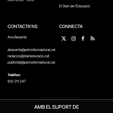
El Diari de l'Educació
CONTACTA'NS
CONNECTA
Ana Basanta
X
Instagram
Facebook
RSS
(Twitter)
abasanta@periodismeplural.cat
redaccio@diarieducacio.cat
publicitat@periodismeplural.cat
Telèfon:
932 311 247
AMB EL SUPORT DE