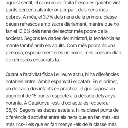
aquest sentit, el consum de fruita fresca és gairebé vint
punts percentuals inferior per part dels nens més
pobres. A més, el 3,7% dels nens de la primera classe
beuen refrescos amb sucre diàriament, mentre que ho
fan el 13,6% dels nens del sector més pobre de la
societat. Segons les dades del ministeri, la tendència es
manté també amb els adults. Com més pobra és una
persona, especialment si és un home, més consum diari
de refrescos ensucrats fa.
Quant a l’activitat física i el lleure actiu, hi ha diferències
notables entre l’àmbit espanyol i el català. En el primer,
un de cada dos infants en practica, el que suposa un
augment de 15 punts respecte a la dècada dels anys
noranta. A Catalunya l’estil d’oci actiu es redueix al
35,1%. Segons les dades estatals, hi ha disset punts de
diferència d’activitat entre els nens que en fan més -els
més rics- i els que en fan menys -els de la classe més