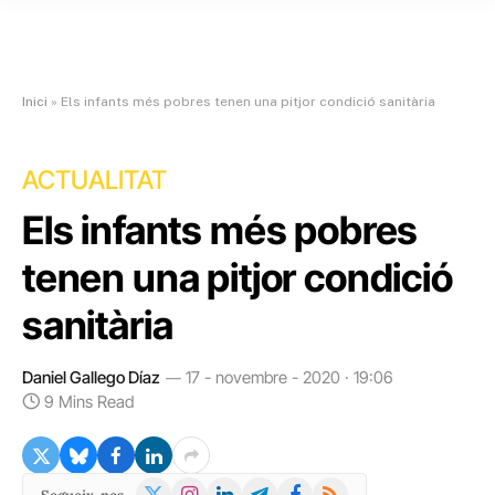
Inici
»
Els infants més pobres tenen una pitjor condició sanitària
ACTUALITAT
Els infants més pobres
tenen una pitjor condició
sanitària
Daniel Gallego Díaz
17 - novembre - 2020 · 19:06
9 Mins Read
X
Instagram
LinkedIn
Telegram
Facebook
RSS