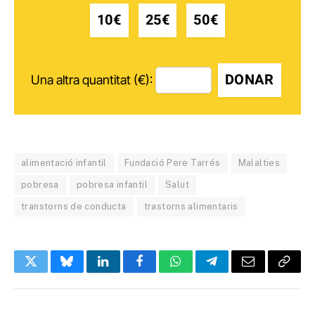
10€
25€
50€
DONAR
Una altra quantitat (€):
alimentació infantil
Fundació Pere Tarrés
Malalties
pobresa
pobresa infantil
Salut
transtorns de conducta
trastorns alimentaris
Twitter
Bluesky
LinkedIn
Facebook
WhatsApp
Telegram
Email
Copy
Link