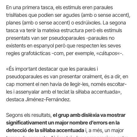
En una primera tasca, els estímuls eren paraules
trisíl·labes que podien ser agudes (amb o sense accent),
planes (amb o sense accent) o esdrúixoles. La segona
tasca va tenir la mateixa estructura però els estímuls
presentats van ser pseudoparaules -paraules no
existents en espanyol però que respecten les seves
regles grafotácticas -com, per exemple, «
cátupos
«-.
«És important destacar que les paraules i
pseudoparaules es van presentar oralment, és a dir, en
cap moment el nen havia de llegir-les, només escoltar-
les i assenyalar amb el teclat la síl·laba accentuada»,
destaca Jiménez-Fernández.
Segons els resultats,
el grup amb dislèxia va mostrar
significativament un major nombre d’errors en la
detecció de la síl·laba accentuada
i, a més, un major