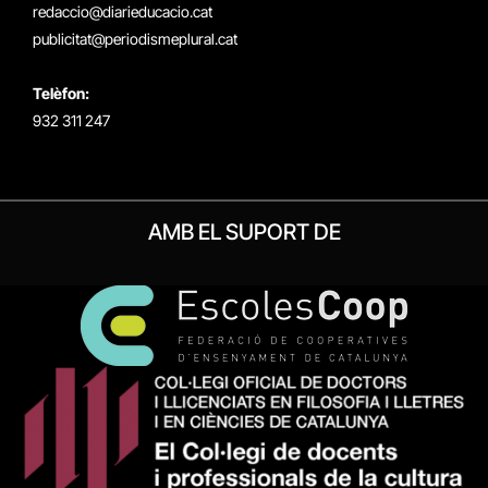
redaccio@diarieducacio.cat
publicitat@periodismeplural.cat
Telèfon:
932 311 247
AMB EL SUPORT DE