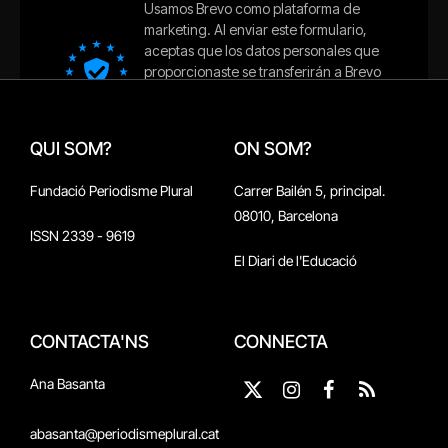
QUI SOM?
ON SOM?
Fundació Periodisme Plural
Carrer Bailén 5, principal.
08010, Barcelona
ISSN 2339 - 9619
El Diari de l'Educació
CONTACTA'NS
CONNECTA
Ana Basanta
X
Instagram
Facebook
RSS
(Twitter)
abasanta@periodismeplural.cat