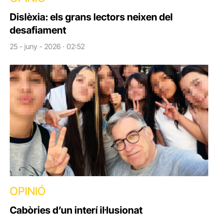
Dislèxia: els grans lectors neixen del
desafiament
25 - juny - 2026 · 02:52
OPINIÓ
Cabòries d’un interí il·lusionat