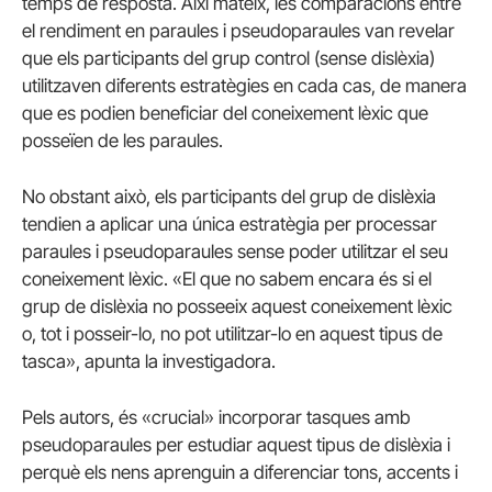
temps de resposta. Així mateix, les comparacions entre
el rendiment en paraules i pseudoparaules van revelar
que els participants del grup control (sense dislèxia)
utilitzaven diferents estratègies en cada cas, de manera
que es podien beneficiar del coneixement lèxic que
posseïen de les paraules.
No obstant això, els participants del grup de dislèxia
tendien a aplicar una única estratègia per processar
paraules i pseudoparaules sense poder utilitzar el seu
coneixement lèxic. «El que no sabem encara és si el
grup de dislèxia no posseeix aquest coneixement lèxic
o, tot i posseir-lo, no pot utilitzar-lo en aquest tipus de
tasca», apunta la investigadora.
Pels autors, és «crucial» incorporar tasques amb
pseudoparaules per estudiar aquest tipus de dislèxia i
perquè els nens aprenguin a diferenciar tons, accents i