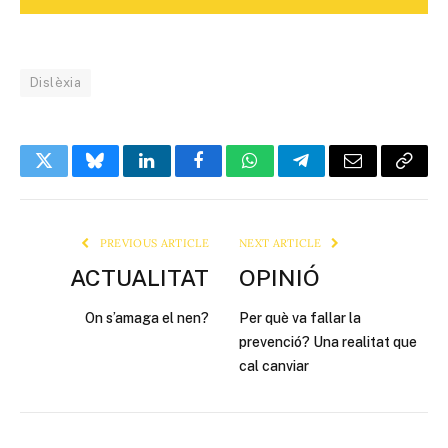
Dislèxia
Twitter
Bluesky
LinkedIn
Facebook
WhatsApp
Telegram
Email
Copy
Link
PREVIOUS ARTICLE
NEXT ARTICLE
ACTUALITAT
OPINIÓ
On s’amaga el nen?
Per què va fallar la
prevenció? Una realitat que
cal canviar