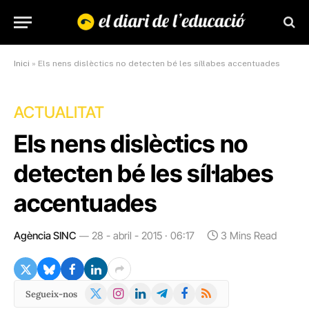
Inici
»
Els nens dislèctics no detecten bé les síl·labes accentuades
ACTUALITAT
Els nens dislèctics no
detecten bé les síl·labes
accentuades
Agència SINC
28 - abril - 2015 · 06:17
3 Mins Read
X
Instagram
LinkedIn
Telegram
Facebook
RSS
Segueix-nos
(Twitter)