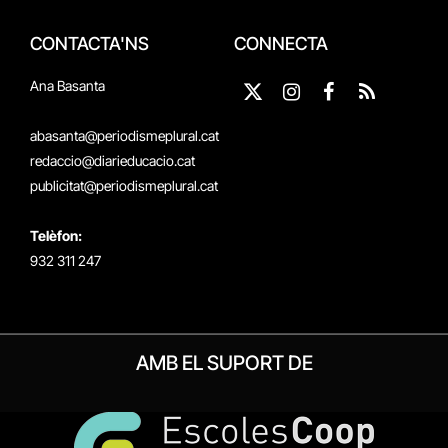
CONTACTA'NS
CONNECTA
Ana Basanta
X
Instagram
Facebook
RSS
(Twitter)
abasanta@periodismeplural.cat
redaccio@diarieducacio.cat
publicitat@periodismeplural.cat
Telèfon:
932 311 247
AMB EL SUPORT DE