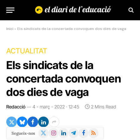
Inici
»
Els sindicats de la concertada convoquen dos dies de vaga
ACTUALITAT
Els sindicats de la
concertada convoquen
dos dies de vaga
Redacció
4 - març - 2022 · 12:45
2 Mins Read
X
Instagram
LinkedIn
Telegram
Facebook
RSS
Segueix-nos
(Twitter)