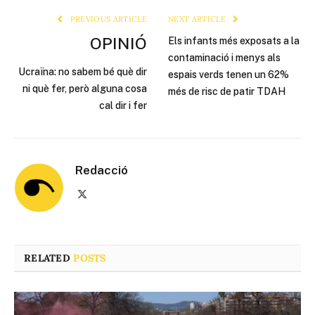
PREVIOUS ARTICLE
NEXT ARTICLE
OPINIÓ
Els infants més exposats a la
contaminació i menys als
Ucraïna: no sabem bé què dir
espais verds tenen un 62%
ni què fer, però alguna cosa
més de risc de patir TDAH
cal dir i fer
Redacció
X
(Twitter)
RELATED
POSTS