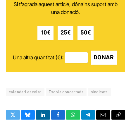
Si t'agrada aquest article, dóna'ns suport amb
una donació.
10€
25€
50€
DONAR
Una altra quantitat (€):
calendari escolar
Escola concertada
sindicats
Twitter
Bluesky
LinkedIn
Facebook
WhatsApp
Telegram
Email
Copy
Link