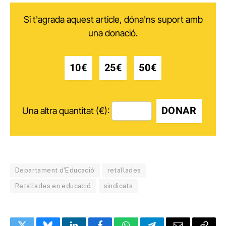
Si t'agrada aquest article, dóna'ns suport amb
una donació.
10€
25€
50€
DONAR
Una altra quantitat (€):
Departament d'Educació
retallades
Retallades en educació
sindicats