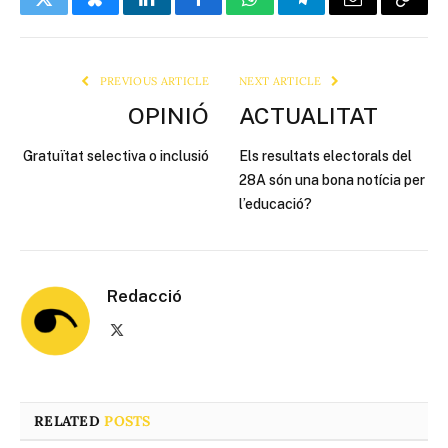
Twitter
Bluesky
LinkedIn
Facebook
WhatsApp
Telegram
Email
Copy
Link
PREVIOUS ARTICLE
NEXT ARTICLE
OPINIÓ
ACTUALITAT
Gratuïtat selectiva o inclusió
Els resultats electorals del
28A són una bona notícia per
l’educació?
Redacció
X
(Twitter)
RELATED
POSTS