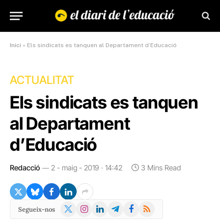
Inici
»
Els sindicats es tanquen al Departament d’Educació
ACTUALITAT
Els sindicats es tanquen
al Departament
d’Educació
Redacció
2 - maig - 2019 · 14:42
3 Mins Read
X
Instagram
LinkedIn
Telegram
Facebook
RSS
Segueix-nos
(Twitter)