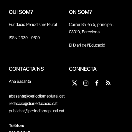
QUI SOM?
ON SOM?
Fundació Periodisme Plural
Carrer Bailén 5, principal.
08010, Barcelona
ISSN 2339 - 9619
El Diari de l'Educació
CONTACTA'NS
CONNECTA
Ana Basanta
X
Instagram
Facebook
RSS
(Twitter)
abasanta@periodismeplural.cat
redaccio@diarieducacio.cat
publicitat@periodismeplural.cat
Telèfon: