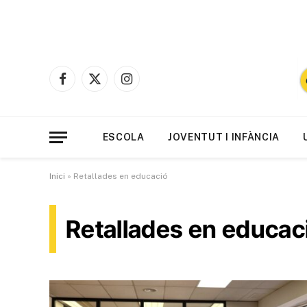
Facebook
X
Instagram
(Twitter)
ESCOLA
JOVENTUT I INFÀNCIA
Inici
»
Retallades en educació
Retallades en educac