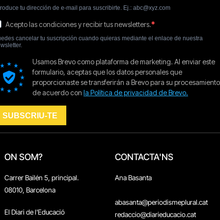
ON SOM?
CONTACTA'NS
Carrer Bailén 5, principal.
Ana Basanta
08010, Barcelona
abasanta@periodismeplural.cat
El Diari de l'Educació
redaccio@diarieducacio.cat