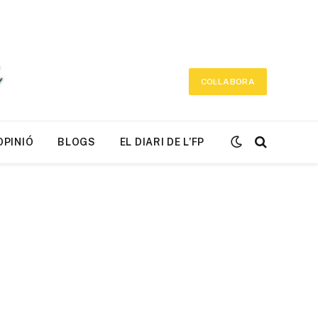
COL·LABORA
OPINIÓ
BLOGS
EL DIARI DE L’FP