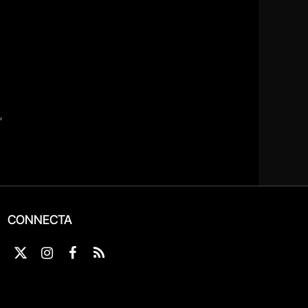
CONNECTA
X
Instagram
Facebook
RSS
(Twitter)