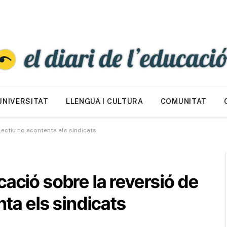
UNIVERSITAT
LLENGUA I CULTURA
COMUNITAT
lectiu no acontenta els sindicats
ació sobre la reversió de
nta els sindicats