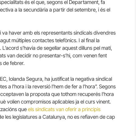
especialitats és el que, segons el Departament, fa
ctiva a la secundària a partir del setembre, i és el
i va haver amb els representants sindicals divendres
t múltiples contactes telefònics. I al final la
 L’acord s’havia de segellar aquest dilluns pel matí,
ats van decidir no presentar-s’hi, com venen fent
s de febrer.
, Iolanda Segura, ha justificat la negativa sindical
es a l’hora i la reversió l’hem de fer a l’hora”. Segons
acceptaven la proposta que tothom recuperés l’hora
uè volien compromisos aplicables ja el curs vinent.
itzacións que
els sindicats van oferir a principis
t de les legislatures a Catalunya, no es refiaven de cap