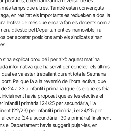
tar postures, calendaritzant la reversió de les
ten més temps que altres. També estan convençuts
aga, en realitat els importants es redueixen a dos: la
l’hora lectiva de més que encara fan els docents com a
imera qüestió pel Departament és inamovible, i a
ços per acostar posicions amb els sindicats s’han
es.
s’ha explicat prou bé i per això aquest matí ha
da informativa que ha servit per conèixer els últims
 qual es va estar treballant durant tota la Setmana
ort. Pel que fa a la reversió de l’hora lectiva, que
de 24 a 23 a infantil i primària (que és el que es feia
nt inicialment havia proposat que es fes efectiva el
nfantil i primària i 24/25 per secundària, i la
nt (22/23) per infantil i primària, i el 24/25 per
l centre (24 a secundària i 30 a primària) finalment
ions el Departament havia suggerit pujar-les, en