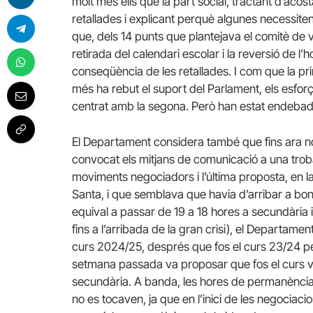
molt més ells que la part social, tractant d’acos
retallades i explicant perquè algunes necessi
que, dels 14 punts que plantejava el comitè de v
retirada del calendari escolar i la reversió de 
conseqüència de les retallades. I com que la pr
més ha rebut el suport del Parlament, els esfor
centrat amb la segona. Però han estat endebad
El Departament considera també que fins ara no 
convocat els mitjans de comunicació a una troba
moviments negociadors i l’última proposta, en la
Santa, i que semblava que havia d’arribar a bon p
equival a passar de 19 a 18 hores a secundària i 
fins a l’arribada de la gran crisi), el Departame
curs 2024/25, després que fos el curs 23/24 per i
setmana passada va proposar que fos el curs vine
secundària. A banda, les hores de permanència a
no es tocaven, ja que en l’inici de les negociac