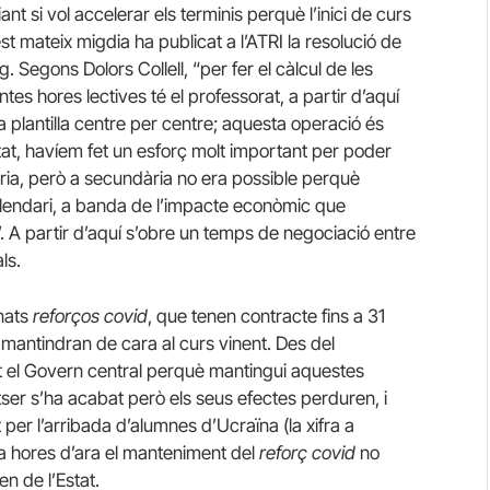
t si vol accelerar els terminis perquè l’inici de curs
est mateix migdia ha publicat a l’ATRI la resolució de
. Segons Dolors Collell, “per fer el càlcul de les
es hores lectives té el professorat, a partir d’aquí
a plantilla centre per centre; aquesta operació és
tat, havíem fet un esforç molt important per poder
mària, però a secundària no era possible perquè
lendari, a banda de l’impacte econòmic que
. A partir d’aquí s’obre un temps de negociació entre
ls.
enats
reforços covid
, que tenen contracte fins a 31
 mantindran de cara al curs vinent. Des del
 el Govern central perquè mantingui aquestes
er s’ha acabat però els seus efectes perduren, i
per l’arribada d’alumnes d’Ucraïna (la xifra a
 a hores d’ara el manteniment del
reforç covid
no
n de l’Estat.