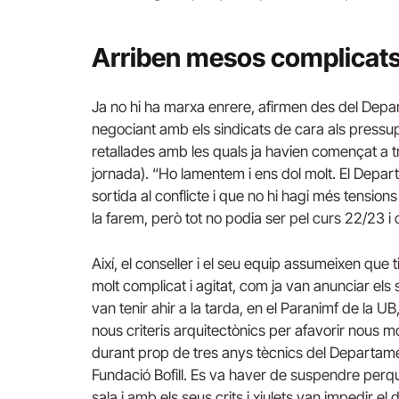
Arriben mesos complicat
Ja no hi ha marxa enrere, afirmen des del Depa
negociant amb els sindicats de cara als pressu
retallades amb les quals ja havien començat a tr
jornada). “Ho lamentem i ens dol molt. El Depar
sortida al conflicte i que no hi hagi més tensions
la farem, però tot no podia ser pel curs 22/23 i 
Així, el conseller i el seu equip assumeixen que t
molt complicat i agitat, com ja van anunciar els
van tenir ahir a la tarda, en el Paranimf de la U
nous criteris arquitectònics per afavorir nous m
durant prop de tres anys tècnics del Departament
Fundació Bofill. Es va haver de suspendre perqu
sala i amb els seus crits i xiulets van impedir el