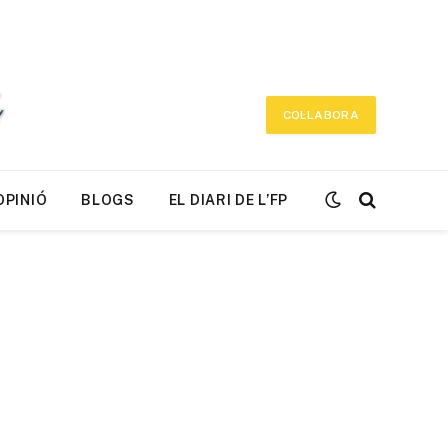
COL·LABORA
OPINIÓ
BLOGS
EL DIARI DE L’FP