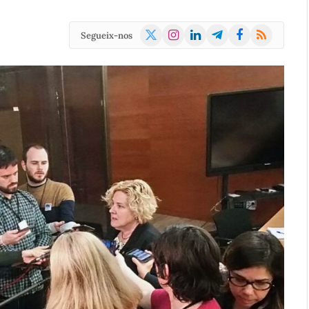
X
Instagram
LinkedIn
Telegram
Facebook
RSS
Segueix-nos
(Twitter)