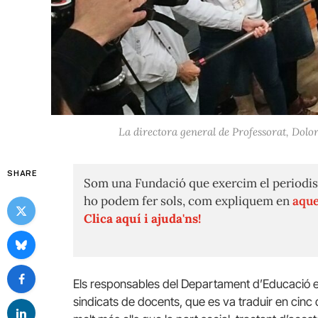
La directora general de Professorat, Dolors
SHARE
Som una Fundació que exercim el periodis
ho podem fer sols, com expliquem en
aque
Clica aquí i ajuda'ns!
Els responsables del Departament d’Educació es
sindicats de docents, que es va traduir en cin