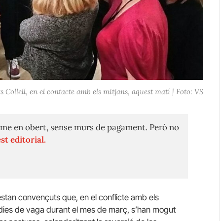
 Collell, en el contacte amb els mitjans, aquest matí | Foto: VS
me en obert, sense murs de pagament. Però no
st editorial.
tan convençuts que, en el conflicte amb els
c dies de vaga durant el mes de març, s’han mogut