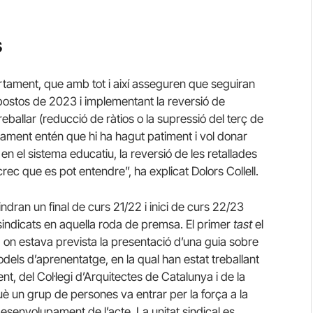
s
rtament, que amb tot i així asseguren que seguiran
postos de 2023 i implementant la reversió de
eballar (reducció de ràtios o la supressió del terç de
tament entén que hi ha hagut patiment i vol donar
 en el sistema educatiu, la reversió de les retallades
crec que es pot entendre”, ha explicat Dolors Collell.
indran un final de curs 21/22 i inici de curs 22/23
 sindicats en aquella roda de premsa. El primer
tast
el
B, on estava prevista la presentació d’una guia sobre
odels d’aprenentatge, en la qual han estat treballant
, del Col·legi d’Arquitectes de Catalunya i de la
è un grup de persones va entrar per la força a la
 desenvolupament de l’acte. La unitat sindical es