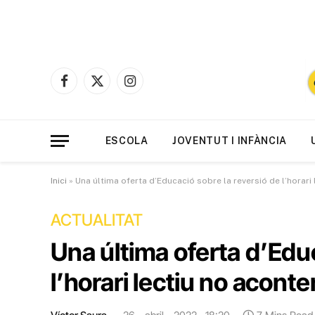
Facebook
X
Instagram
(Twitter)
ESCOLA
JOVENTUT I INFÀNCIA
Inici
»
Una última oferta d’Educació sobre la reversió de l’horari 
ACTUALITAT
Una última oferta d’Educ
l’horari lectiu no aconte