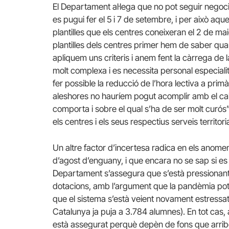
El Departament al·lega que no pot seguir negocian
es pugui fer el 5 i 7 de setembre, i per això aqu
plantilles que els centres coneixeran el 2 de maig
plantilles dels centres primer hem de saber quant
apliquem uns criteris i anem fent la càrrega de l
molt complexa i es necessita personal especiali
fer possible la reducció de l’hora lectiva a pri
aleshores no hauríem pogut acomplir amb el ca
comporta i sobre el qual s’ha de ser molt curós”
els centres i els seus respectius serveis territoria
Un altre factor d’incertesa radica en els anom
d’agost d’enguany, i que encara no se sap si es
Departament s’assegura que s’està pressionant
dotacions, amb l’argument que la pandèmia pots
que el sistema s’està veient novament estressat 
Catalunya ja puja a 3.784 alumnes). En tot cas,
està assegurat perquè depèn de fons que arribe