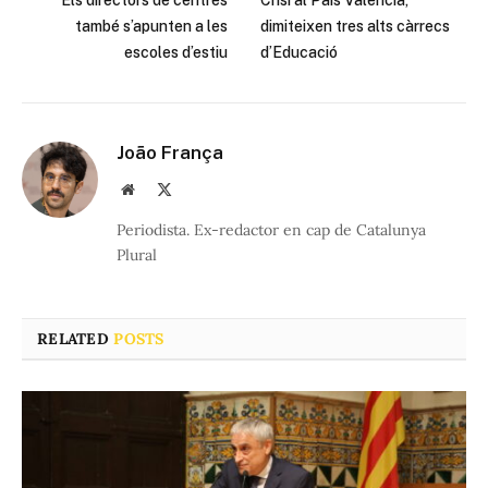
Els directors de centres
Crisi al País Valencià,
també s’apunten a les
dimiteixen tres alts càrrecs
escoles d’estiu
d’Educació
João França
Website
X
(Twitter)
Periodista. Ex-redactor en cap de Catalunya
Plural
RELATED
POSTS