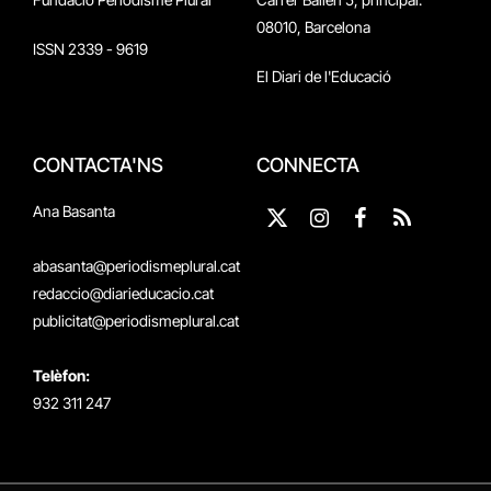
08010, Barcelona
ISSN 2339 - 9619
El Diari de l'Educació
CONTACTA'NS
CONNECTA
Ana Basanta
X
Instagram
Facebook
RSS
(Twitter)
abasanta@periodismeplural.cat
redaccio@diarieducacio.cat
publicitat@periodismeplural.cat
Telèfon:
932 311 247