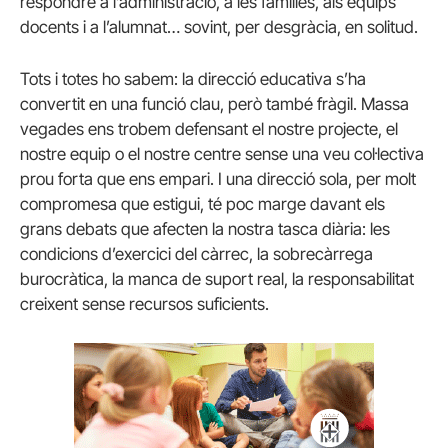
respondre a l’administració, a les famílies, als equips
docents i a l’alumnat… sovint, per desgràcia, en solitud.
Tots i totes ho sabem: la direcció educativa s’ha
convertit en una funció clau, però també fràgil. Massa
vegades ens trobem defensant el nostre projecte, el
nostre equip o el nostre centre sense una veu col·lectiva
prou forta que ens empari. I una direcció sola, per molt
compromesa que estigui, té poc marge davant els
grans debats que afecten la nostra tasca diària: les
condicions d’exercici del càrrec, la sobrecàrrega
burocràtica, la manca de suport real, la responsabilitat
creixent sense recursos suficients.