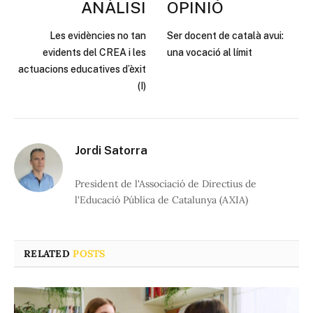
ANÀLISI
OPINIÓ
Les evidències no tan
Ser docent de català avui:
evidents del CREA i les
una vocació al límit
actuacions educatives d’èxit
(I)
Jordi Satorra
President de l'Associació de Directius de
l'Educació Pública de Catalunya (AXIA)
RELATED
POSTS