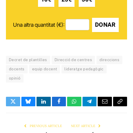
DONAR
Una altra quantitat (€):
Decret de plantilles
Direcció de centres
direccions
docents
equip docent
lideratge pedagògic
opinió
Twitter
Bluesky
LinkedIn
Facebook
WhatsApp
Telegram
Email
Copy
Link
PREVIOUS ARTICLE
NEXT ARTICLE