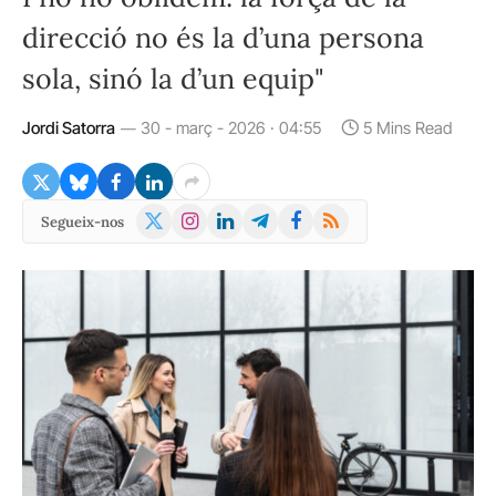
direcció no és la d’una persona
sola, sinó la d’un equip"
Jordi Satorra
30 - març - 2026 · 04:55
5 Mins Read
X
Instagram
LinkedIn
Telegram
Facebook
RSS
Segueix-nos
(Twitter)