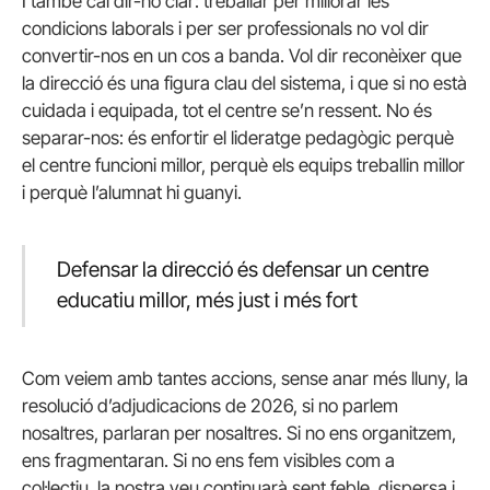
I també cal dir-ho clar: treballar per millorar les
condicions laborals i per ser professionals no vol dir
convertir-nos en un cos a banda. Vol dir reconèixer que
la direcció és una figura clau del sistema, i que si no està
cuidada i equipada, tot el centre se’n ressent. No és
separar-nos: és enfortir el lideratge pedagògic perquè
el centre funcioni millor, perquè els equips treballin millor
i perquè l’alumnat hi guanyi.
Defensar la direcció és defensar un centre
educatiu millor, més just i més fort
Com veiem amb tantes accions, sense anar més lluny, la
resolució d’adjudicacions de 2026, si no parlem
nosaltres, parlaran per nosaltres. Si no ens organitzem,
ens fragmentaran. Si no ens fem visibles com a
col·lectiu, la nostra veu continuarà sent feble, dispersa i