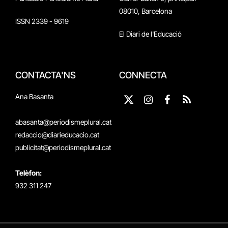
08010, Barcelona
ISSN 2339 - 9619
El Diari de l'Educació
CONTACTA'NS
CONNECTA
Ana Basanta
X
Instagram
Facebook
RSS
(Twitter)
abasanta@periodismeplural.cat
redaccio@diarieducacio.cat
publicitat@periodismeplural.cat
Telèfon:
932 311 247