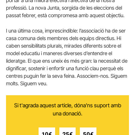
portar a una millora efectiva i afectiva de la nostra
professió. La nova Junta, sorgida de les eleccions del
passat febrer, està compromesa amb aquest objectiu.
I una última cosa, imprescindible: l’associació ha de ser
casa comuna dels membres dels equips directius. Hi
caben sensibilitats plurals, mirades diferents sobre el
model educatiu i maneres diverses d’entendre el
lideratge. El que ens uneix és més gran: la necessitat de
dignificar, sostenir i enfortir una funció clau perquè els
centres puguin fer la seva feina. Associem-nos. Siguem
molts. Siguem veu.
Si t'agrada aquest article, dóna'ns suport amb
una donació.
10€
25€
50€