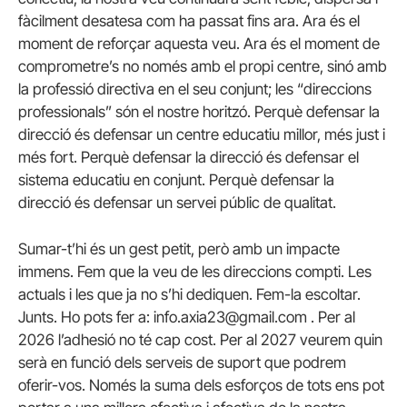
fàcilment desatesa com ha passat fins ara. Ara és el
moment de reforçar aquesta veu. Ara és el moment de
comprometre’s no només amb el propi centre, sinó amb
la professió directiva en el seu conjunt; les “direccions
professionals” són el nostre horitzó. Perquè defensar la
direcció és defensar un centre educatiu millor, més just i
més fort. Perquè defensar la direcció és defensar el
sistema educatiu en conjunt. Perquè defensar la
direcció és defensar un servei públic de qualitat.
Sumar-t’hi és un gest petit, però amb un impacte
immens. Fem que la veu de les direccions compti. Les
actuals i les que ja no s’hi dediquen. Fem-la escoltar.
Junts. Ho pots fer a: info.axia23@gmail.com . Per al
2026 l’adhesió no té cap cost. Per al 2027 veurem quin
serà en funció dels serveis de suport que podrem
oferir-vos. Només la suma dels esforços de tots ens pot