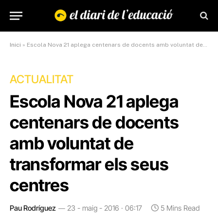
Inici
»
Escola Nova 21 aplega centenars de docents amb voluntat de transformar els seus centres
ACTUALITAT
Escola Nova 21 aplega
centenars de docents
amb voluntat de
transformar els seus
centres
Pau Rodríguez
23 - maig - 2016 · 06:17
5 Mins Read