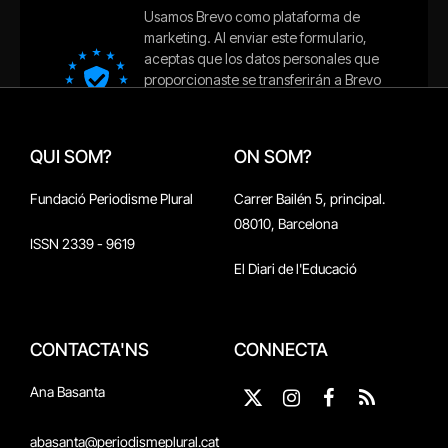
QUI SOM?
ON SOM?
Fundació Periodisme Plural
Carrer Bailén 5, principal.
08010, Barcelona
ISSN 2339 - 9619
El Diari de l'Educació
CONTACTA'NS
CONNECTA
Ana Basanta
X
Instagram
Facebook
RSS
(Twitter)
abasanta@periodismeplural.cat