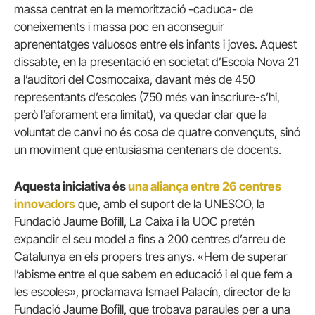
massa centrat en la memorització -caduca- de
coneixements i massa poc en aconseguir
aprenentatges valuosos entre els infants i joves. Aquest
dissabte, en la presentació en societat d’Escola Nova 21
a l’auditori del Cosmocaixa, davant més de 450
representants d’escoles (750 més van inscriure-s’hi,
però l’aforament era limitat), va quedar clar que la
voluntat de canvi no és cosa de quatre convençuts, sinó
un moviment que entusiasma centenars de docents.
Aquesta iniciativa
és
una aliança entre 26 centres
innovadors
que, amb el suport de la UNESCO, la
Fundació Jaume Bofill, La Caixa i la UOC pretén
expandir el seu model a fins a 200 centres d’arreu de
Catalunya en els propers tres anys. «Hem de superar
l’abisme entre el que sabem en educació i el que fem a
les escoles», proclamava Ismael Palacín, director de la
Fundació Jaume Bofill, que trobava paraules per a una