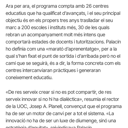
Ara per ara, el programa compta amb 26 centres
educatius que ha qualificat d’avançats, i el seu principal
objectiu és en els propers tres anys traslladar el seu
marc a 200 escoles i instituts més, 30 de les quals
rebran un acompanyament molt més intens que
comportarà estades de docents i tutoritzacions. Palacín
ho definia com una «marató d’aprenentatge», per a la
qual s’han fixat el punt de sortida i d’arribada però no el
camí que se seguirà, és a dir, la forma concreta com els
centres intercanviaran pràctiques i generaran
coneixement educatiu.
«De res serveix crear si no es pot compartir, de res
serveix innovar si no hi ha dialèctica», resumia el rector
de la UOC, Josep A. Planell, convençut que el programa
ha de ser un motor de canvi per a tot el sistema. «La
innovació no ha de ser un luxe de diumenge, sinó una
estratègia d’equitat», reivindicava Palacín.