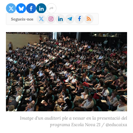
X
Instagram
LinkedIn
Telegram
Facebook
RSS
Segueix-nos
(Twitter)
Imatge d'un auditori ple a vessar en la presentació del
programa Escola Nova 21 / @educaixa