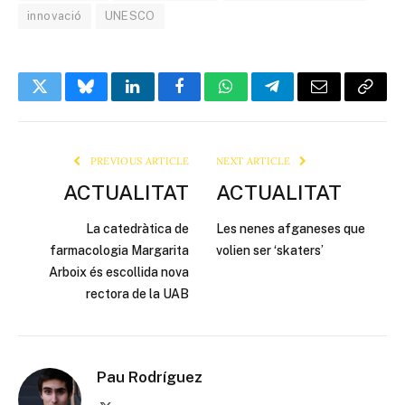
innovació
UNESCO
Twitter
Bluesky
LinkedIn
Facebook
WhatsApp
Telegram
Email
Copy
Link
PREVIOUS ARTICLE
NEXT ARTICLE
ACTUALITAT
ACTUALITAT
La catedràtica de
Les nenes afganeses que
farmacologia Margarita
volien ser ‘skaters’
Arboix és escollida nova
rectora de la UAB
Pau Rodríguez