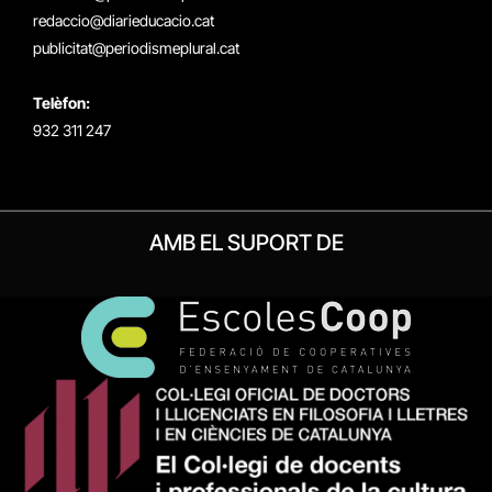
redaccio@diarieducacio.cat
publicitat@periodismeplural.cat
Telèfon:
932 311 247
AMB EL SUPORT DE