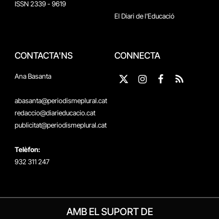
ISSN 2339 - 9619
El Diari de l'Educació
CONTACTA'NS
CONNECTA
Ana Basanta
X
Instagram
Facebook
RSS
(Twitter)
abasanta@periodismeplural.cat
redaccio@diarieducacio.cat
publicitat@periodismeplural.cat
Telèfon:
932 311 247
AMB EL SUPORT DE