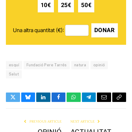
10€
25€
50€
DONAR
Una altra quantitat (€):
esquí
Fundació Pere Tarrés
natura
opinió
Salut
Twitter
Bluesky
LinkedIn
Facebook
WhatsApp
Telegram
Email
Copy
Link
PREVIOUS ARTICLE
NEXT ARTICLE
OPINIÓ
ACTUALITAT