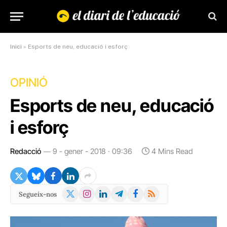
Inici
»
Esports de neu, educació i esforç
OPINIÓ
Esports de neu, educació
i esforç
Redacció
9 - gener - 2018 · 09:36
4 Mins Read
X
Instagram
LinkedIn
Telegram
Facebook
RSS
Segueix-nos
(Twitter)