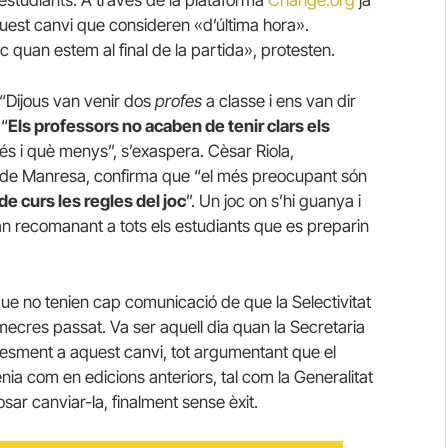
quest canvi que consideren «d’última hora».
quan estem al final de la partida», protesten.
 “Dijous van venir dos
profes
a classe i ens van dir
 “
Els professors no acaben de tenir clars els
és i què menys”, s’exaspera. Cèsar Riola,
vat de Manresa, confirma que “el més preocupant són
de curs les regles del joc
”. Un joc on s’hi guanya i
an recomanant a tots els estudiants que es preparin
que no tenien cap comunicació de que la Selectivitat
imecres passat. Va ser aquell dia quan la Secretaria
r esment a aquest canvi, tot argumentant que el
nia com en edicions anteriors, tal com la Generalitat
sar canviar-la, finalment sense èxit.