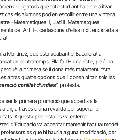
àmens obligatoris que tot estudiant ha de realitzar,
est cas els alumnes podien escollir entre una vintena
atre –Matemàtiques II, Llatí II, Matemàtques
aments de l’Art II–, cadascuna d’elles molt encarada a
erat.
ara Martínez, que està acabant el Batxillerat a
uposat un contratemps. Ella fa l’Humanístic, però no
, perquè la primera se li dona més malament. “Ara
Les altres quatre opcions que li donen ni tan sols les
neració
conillet d’índies
”, protesta.
 de ser la primera promoció que accedís a la
 a dir, a través d’una revàlida per superar el
acultats. Aquesta proposta es va enterrar
steri d’Educació va acceptar mantenir l’actual model
i professors és que hi hauria alguna modificació, per
’estudiants. A través de la plataforma
Change.org
ja