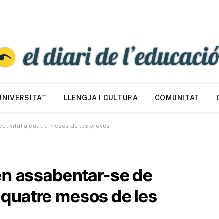
UNIVERSITAT
LLENGUA I CULTURA
COMUNITAT
ectivitat a quatre mesos de les proves
en assabentar-se de
 a quatre mesos de les