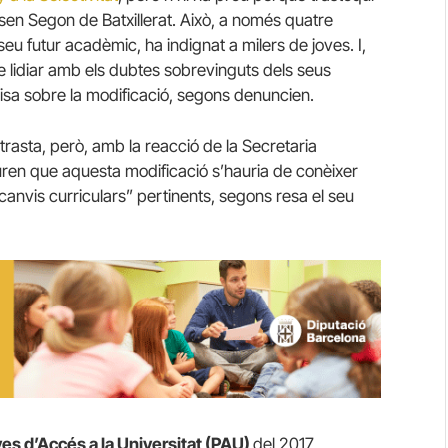
sen Segon de Batxillerat. Això, a només quatre
 futur acadèmic, ha indignat a milers de joves. I,
e lidiar amb els dubtes sobrevinguts dels seus
cisa sobre la modificació, segons denuncien.
ntrasta, però, amb la reacció de la Secretaria
guren que aquesta modificació s’hauria de conèixer
s canvis curriculars” pertinents, segons resa el seu
es d’Accés a la Universitat (PAU)
del 2017