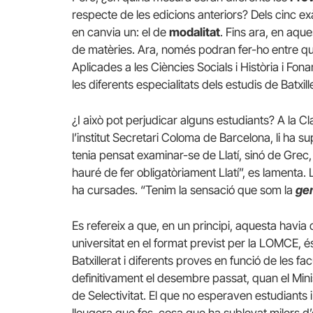
respecte de les edicions anteriors? Dels cinc ex
en canvia un: el de
modalitat
. Fins ara, en aqu
de matèries. Ara, només podran fer-ho entre qu
Aplicades a les Ciències Socials i Història i Fon
les diferents especialitats dels estudis de Batxill
¿I això pot perjudicar alguns estudiants? A la Cl
l’institut Secretari Coloma de Barcelona, li ha s
tenia pensat examinar-se de Llatí, sinó de Grec
hauré de fer obligatòriament Llatí”, es lamenta. 
ha cursades. “Tenim la sensació que som la
ge
Es refereix a que, en un principi, aquesta havia
universitat en el format previst per la LOMCE, és
Batxillerat i diferents proves en funció de les f
definitivament el desembre passat, quan el Mini
de Selectivitat. El que no esperaven estudiants 
lleugera que fos, cosa que ha sublevat milers d