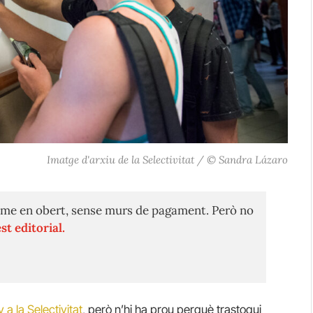
Imatge d'arxiu de la Selectivitat / © Sandra Lázaro
me en obert, sense murs de pagament. Però no
st editorial.
 a la Selectivitat
, però n’hi ha prou perquè trastoqui