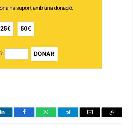
 dóna'ns suport amb una donació.
25€
50€
DONAR
):
LinkedIn
Facebook
WhatsApp
Telegram
Email
Copy
Link