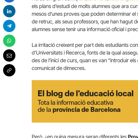
els plans d’estudi de molts alumnes que ara cur
mesos d’unes proves que poden determinar el seu
de retruc, als seus professors, que han hagut d
alumnes sense tenir una informació oficial i pre
La irritació creixent per part dels estudiants co
d’Universitats i Recerca, fonts de la qual asse
des de l’inici de curs, quan es van “introduir el
comunicat de dimecres.
Però, ¿en quina mesura seran diferents les
Prov