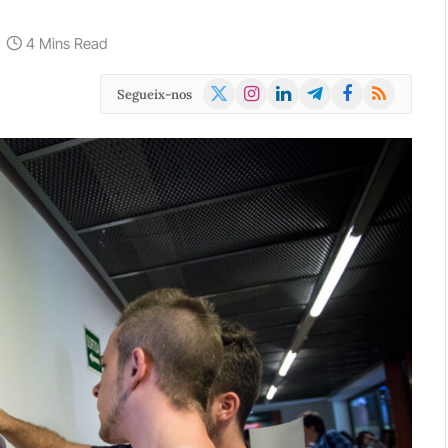
4 Mins Read
X
Instagram
LinkedIn
Telegram
Facebook
RSS
Segueix-nos
(Twitter)