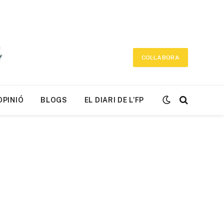
COL·LABORA
OPINIÓ
BLOGS
EL DIARI DE L’FP