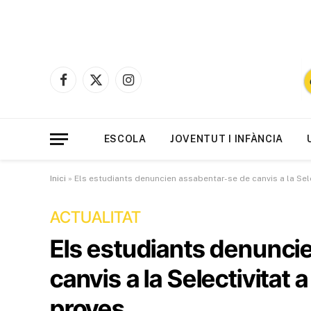
Facebook
X
Instagram
(Twitter)
ESCOLA
JOVENTUT I INFÀNCIA
Inici
»
Els estudiants denuncien assabentar-se de canvis a la Sel
ACTUALITAT
Els estudiants denunci
canvis a la Selectivitat
proves