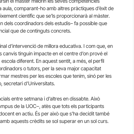
ursin el màster millorin les seves competències
va aula, comparant-ho amb altres pràctiques d’èxit de
ixement científic que se’ls proporcionarà al màster.
un dels coordinadors dels estudis– fa possible que
cial que de continguts concrets.
inal d’intervenció de millora educativa. I com que, en
ls canvis tinguin impacte en el centre d’on prové el
scola diferent. En aquest sentit, a més, el perfil
ordinadors o tutors, per la seva major capacitat
mar mestres per les escoles que tenim, sinó per les
 secretari d’Universitats.
cials entre setmana i d’altres en dissabte. Això
 campus de la UOC–, atès que tots els participants
docent en actiu. És per això que s’ha decidit també
amb aquests crèdits se sol superar en un sol curs.