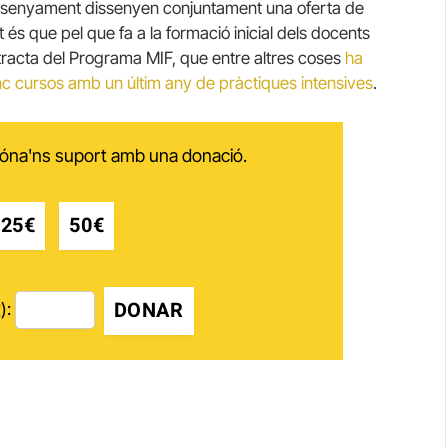
 Ensenyament dissenyen conjuntament una oferta de
és que pel que fa a la formació inicial dels docents
s tracta del Programa MIF, que entre altres coses
ha
nc cursos amb un últim any de pràctiques intensives
.
 dóna'ns suport amb una donació.
25€
50€
DONAR
):