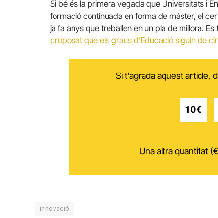
Si bé és la primera vegada que Universitats i
formació continuada en forma de màster, el cert 
ja fa anys que treballen en un pla de millora. E
proposat que els graus d’Educació siguin de ci
Si t'agrada aquest article,
10€
Una altra quantitat (€
innovació