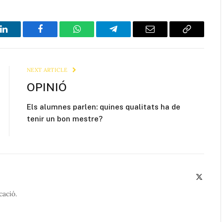
LinkedIn
Facebook
WhatsApp
Telegram
Email
Copy
Link
NEXT ARTICLE
OPINIÓ
Els alumnes parlen: quines qualitats ha de
tenir un bon mestre?
X
(Twitte
cació.