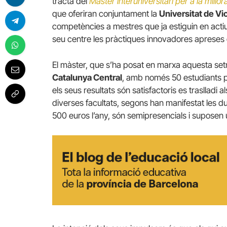
tracta del
Màster interuniversitari per a la mill
que oferiran conjuntament la
Universitat de Vi
competències a mestres que ja estiguin en actiu a
seu centre les pràctiques innovadores apreses d
El màster, que s’ha posat en marxa aquesta set
Catalunya Central
, amb només 50 estudiants pe
els seus resultats són satisfactoris es traslladi 
diverses facultats, segons han manifestat les d
500 euros l’any, són semipresencials i suposen 