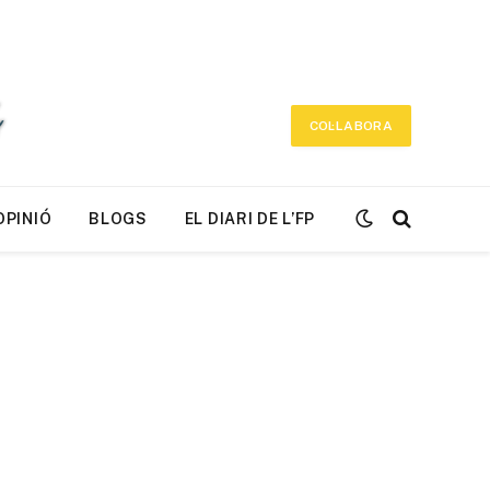
COL·LABORA
OPINIÓ
BLOGS
EL DIARI DE L’FP