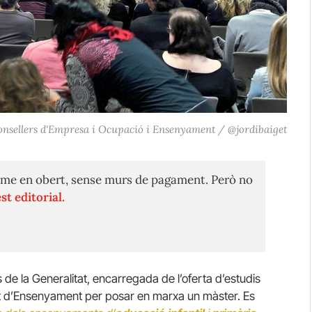
 consellers d'Empresa i Ocupació i Ensenyament / @jordibaiget
me en obert, sense murs de pagament. Però no
st editorial.
s de la Generalitat, encarregada de l’oferta d’estudis
t d’Ensenyament per posar en marxa un màster. Es