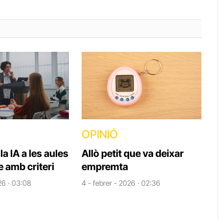
OPINIÓ
la IA a les aules
Allò petit que va deixar
e amb criteri
empremta
26 · 03:08
4 - febrer - 2026 · 02:36