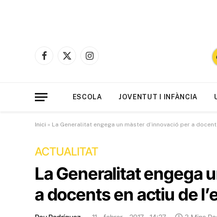
Facebook
X
Instagram
(Twitter)
ESCOLA
JOVENTUT I INFÀNCIA
Inici
»
La Generalitat engega un màster d’innovació per a docents
ACTUALITAT
La Generalitat engega u
a docents en actiu de l’