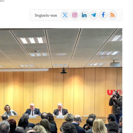
ad
X
Instagram
LinkedIn
Telegram
Facebook
RSS
Segueix-nos
(Twitter)