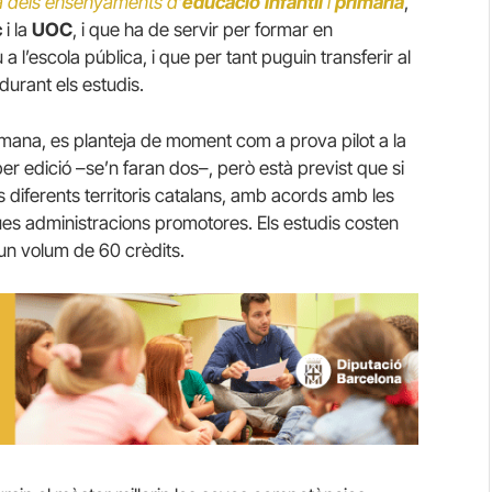
ora dels ensenyaments d’
educació
infantil
i
primària
,
c
i la
UOC
, i que ha de servir per formar en
 l’escola pública, i que per tant puguin transferir al
urant els estudis.
mana, es planteja de moment com a prova pilot a la
r edició –se’n faran dos–, però està previst que si
als diferents territoris catalans, amb acords amb les
ues administracions promotores. Els estudis costen
un volum de 60 crèdits.