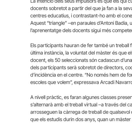
La intenció dels seus impulsors és que els qui c
docents sobretot a partir del que ja fan a la se
centres educatius, i contrastant-ho amb el cone
Aquest “triangle” –en paraules d’Antoni Badia, 
l’aprenentatge dels docents sigui més competen
Els participants hauran de fer també un treball f
última instància, la voluntat del màster és que e
docent, els 50 seleccionats són cadascun d’una e
dels participants serà sobretot de directors, co
d’incidència en el centre. “No només hem de for
escoles que volem”, expressava Arcadi Navarro,
A nivell pràctic, es faran algunes classes presen
s’alternarà amb el treball virtual –a través del
arrosseguen la càrrega de treball de qualsevol 
que els estudis durin dos anys, quan un màster 