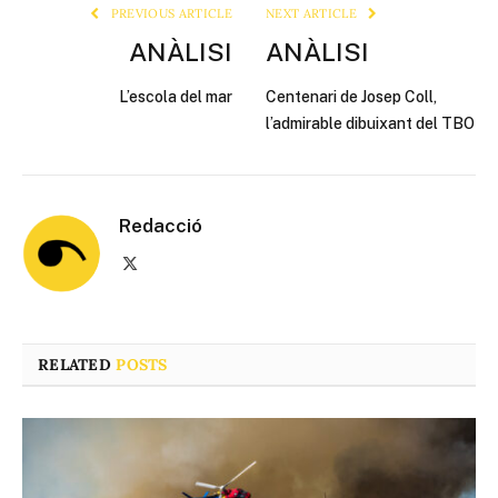
PREVIOUS ARTICLE
NEXT ARTICLE
ANÀLISI
ANÀLISI
L’escola del mar
Centenari de Josep Coll,
l’admirable dibuixant del TBO
Redacció
X
(Twitter)
RELATED
POSTS