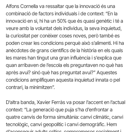
Alfons Cornella va ressaltar que la innovació és una
combinació de factors individuals i de context: “En la
innovació en si, hi ha un 50% que és quasi genètic i té a
veure amb la voluntat dels individus, la seva inquietud,
la curiositat per conèixer coses noves, però també es
poden crear les condicions perquè això s’alimenti. Hi ha
anècdotes de grans científics de la història en els quals
les mares han tingut una gran influència i s’explica que
quan arribaven de l’escola els preguntaven no què has
après avui? sinó què has preguntat avui?” Aquestes
condicions amplifiquen aquesta inquietud innata o pel
contrari, la minimitzen”.
D’altra banda, Xavier Ferràs va posar l’accent en l’actual
context: “La generació que puja s’ha d’enfrontar a
quatre canvis de forma simultània: canvi climàtic, canvi
tecnològic, canvi geopolític i canvi demogràfic. Hem
d’aconseguir adults crítics, compromesos socialment i