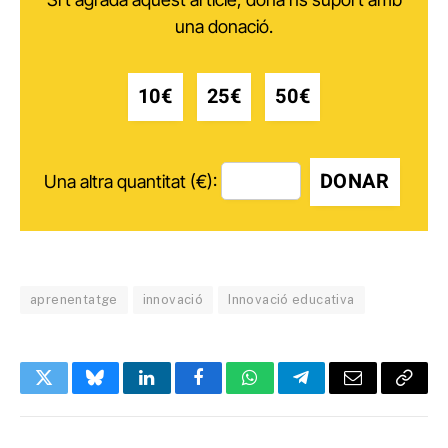
una donació.
10€
25€
50€
DONAR
Una altra quantitat (€):
aprenentatge
innovació
Innovació educativa
Twitter
Bluesky
LinkedIn
Facebook
WhatsApp
Telegram
Email
Copy
Link