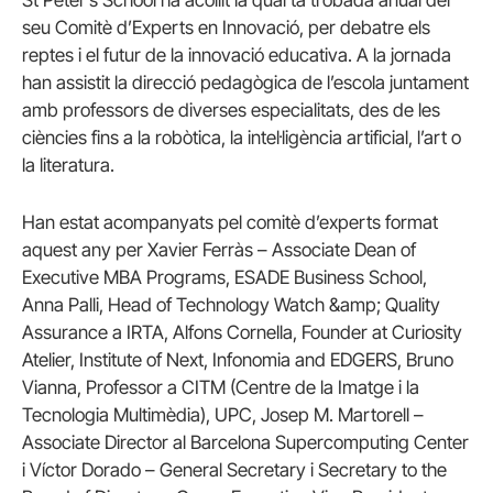
St Peter’s School ha acollit la quarta trobada anual del
seu Comitè d’Experts en Innovació, per debatre els
reptes i el futur de la innovació educativa. A la jornada
han assistit la direcció pedagògica de l’escola juntament
amb professors de diverses especialitats, des de les
ciències fins a la robòtica, la intel·ligència artificial, l’art o
la literatura.
Han estat acompanyats pel comitè d’experts format
aquest any per Xavier Ferràs – Associate Dean of
Executive MBA Programs, ESADE Business School,
Anna Palli, Head of Technology Watch &amp; Quality
Assurance a IRTA, Alfons Cornella, Founder at Curiosity
Atelier, Institute of Next, Infonomia and EDGERS, Bruno
Vianna, Professor a CITM (Centre de la Imatge i la
Tecnologia Multimèdia), UPC, Josep M. Martorell –
Associate Director al Barcelona Supercomputing Center
i Víctor Dorado – General Secretary i Secretary to the