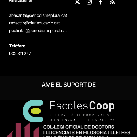
X
Instagram
Facebook
RSS
(Twitter)
abasanta@periodismeplural.cat
redaccio@diarieducacio.cat
publicitat@periodismeplural.cat
Telèfon:
932 311 247
AMB EL SUPORT DE