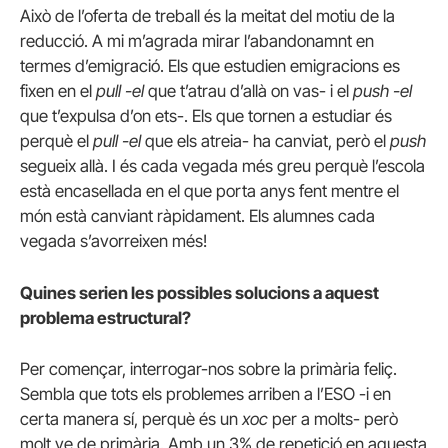
Això de l’oferta de treball és la meitat del motiu de la
reducció. A mi m’agrada mirar l’abandonamnt en
termes d’emigració. Els que estudien emigracions es
fixen en el
pull -el
que t’atrau d’allà on vas- i el
push -el
que t’expulsa d’on ets-. Els que tornen a estudiar és
perquè el
pull -el
que els atreia- ha canviat, però el
push
segueix allà. I és cada vegada més greu perquè l’escola
està encasellada en el que porta anys fent mentre el
món està canviant ràpidament. Els alumnes cada
vegada s’avorreixen més!
Quines serien les possibles solucions a aquest
problema estructural?
Per començar, interrogar-nos sobre la primària feliç.
Sembla que tots els problemes arriben a l’ESO -i en
certa manera sí, perquè és un
xoc
per a molts- però
molt ve de primària. Amb un 3% de repetició en aquesta