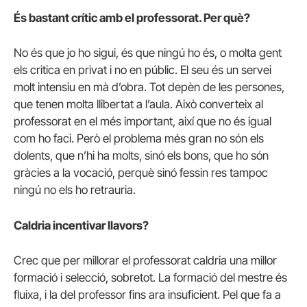
És bastant crític amb el professorat. Per què?
No és que jo ho sigui, és que ningú ho és, o molta gent
els critica en privat i no en públic. El seu és un servei
molt intensiu en mà d’obra. Tot depèn de les persones,
que tenen molta llibertat a l’aula. Això converteix al
professorat en el més important, així que no és igual
com ho faci. Però el problema més gran no són els
dolents, que n’hi ha molts, sinó els bons, que ho són
gràcies a la vocació, perquè sinó fessin res tampoc
ningú no els ho retrauria.
Caldria incentivar llavors?
Crec que per millorar el professorat caldria una millor
formació i selecció, sobretot. La formació del mestre és
fluixa, i la del professor fins ara insuficient. Pel que fa a