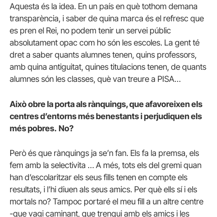
Aquesta és la idea. En un país en què tothom demana
transparència, i saber de quina marca és el refresc que
es pren el Rei, no podem tenir un servei públic
absolutament opac com ho són les escoles. La gent té
dret a saber quants alumnes tenen, quins professors,
amb quina antiguitat, quines titulacions tenen, de quants
alumnes són les classes, què van treure a PISA…
Això obre la porta als rànquings, que afavoreixen els
centres d’entorns més benestants i perjudiquen els
més pobres.
No?
Però és que rànquings ja se’n fan. Els fa la premsa, els
fem amb la selectivita … A més, tots els del gremi quan
han d’escolaritzar els seus fills tenen en compte els
resultats, i l’hi diuen als seus amics. Per què ells sí i els
mortals no? Tampoc portaré el meu fill a un altre centre
-que vagi caminant, que trenqui amb els amics i les