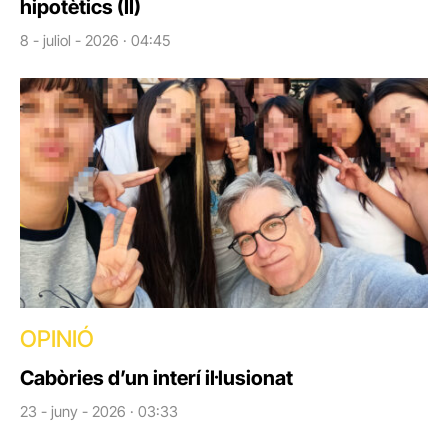
hipotètics (II)
8 - juliol - 2026 · 04:45
OPINIÓ
Cabòries d’un interí il·lusionat
23 - juny - 2026 · 03:33