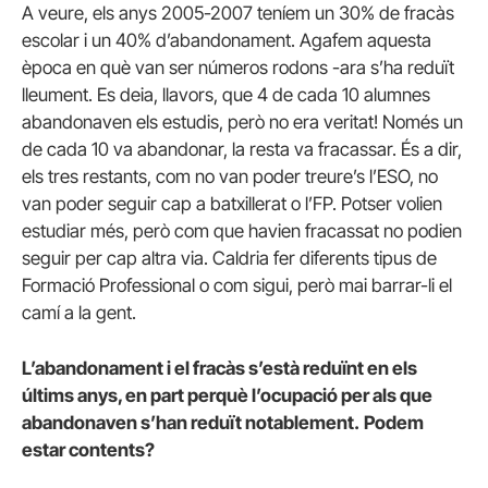
A veure, els anys 2005-2007 teníem un 30% de fracàs
escolar i un 40% d’abandonament. Agafem aquesta
època en què van ser números rodons -ara s’ha reduït
lleument. Es deia, llavors, que 4 de cada 10 alumnes
abandonaven els estudis, però no era veritat! Només un
de cada 10 va abandonar, la resta va fracassar. És a dir,
els tres restants, com no van poder treure’s l’ESO, no
van poder seguir cap a batxillerat o l’FP. Potser volien
estudiar més, però com que havien fracassat no podien
seguir per cap altra via. Caldria fer diferents tipus de
Formació Professional o com sigui, però mai barrar-li el
camí a la gent.
L’abandonament i el fracàs s’està reduïnt en els
últims anys, en part perquè l’ocupació per als que
abandonaven s’han reduït notablement.
Podem
estar contents?