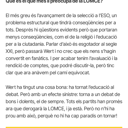
Què és el que més li preocupa de la LOMCE?
El més greu és l’avançament de la selecció a l’ESO, un
problema estructural que tindrà conseqüències per a
tots. Després hi qüestions evidents però que portaran
menys conseqüències, com el de la religió i l’educació
per a la ciutadania. Parlar d’això és esgotador al segle
XXI, però passarà Wert i no crec que els nens s’hagin
convertit en fanàtics. I per acabar tenim l’avaluació i la
rendició de comptes, que podré discutir-la, però tinc
clar que ara anàvem pel camí equivocat.
Wert ha tingut una cosa bona: ha tornat l’educació al
debat. Però amb un efecte sinistre: torna a un debat de
bons i dolents, el de sempre. Tots els partits han promès
ara que derogarà la LOMCE, i ja està. Però no n’hi ha
prou amb això, perquè no hi ha cap paradís on tornar!