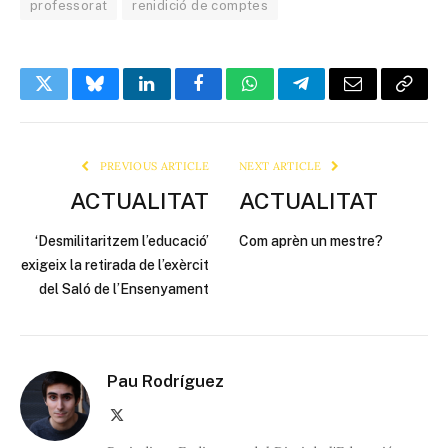
professorat
renidició de comptes
Twitter
Bluesky
LinkedIn
Facebook
WhatsApp
Telegram
Email
Copy
Link
PREVIOUS ARTICLE
NEXT ARTICLE
ACTUALITAT
ACTUALITAT
‘Desmilitaritzem l’educació’
Com aprèn un mestre?
exigeix la retirada de l’exèrcit
del Saló de l’Ensenyament
Pau Rodríguez
X
(Twitter)