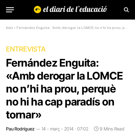
Inici
»
Fernández Enguita: “Amb derogar la LOMCE no n’hi ha prou, perquè no hi ha cap paradís on tornar”
ENTREVISTA
Fernández Enguita:
«Amb derogar la LOMCE
no n’hi ha prou, perquè
no hi ha cap paradís on
tornar»
Pau Rodríguez
14 - març - 2014 · 07:02
9 Mins Read