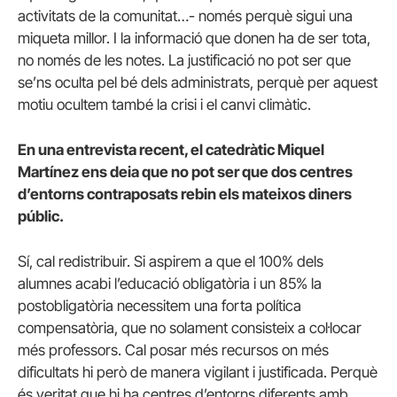
activitats de la comunitat…- només perquè sigui una
miqueta millor. I la informació que donen ha de ser tota,
no només de les notes. La justificació no pot ser que
se’ns oculta pel bé dels administrats, perquè per aquest
motiu ocultem també la crisi i el canvi climàtic.
En una entrevista recent, el catedràtic Miquel
Martínez ens deia que no pot ser que dos centres
d’entorns contraposats rebin els mateixos diners
públic.
Sí, cal redistribuir. Si aspirem a que el 100% dels
alumnes acabi l’educació obligatòria i un 85% la
postobligatòria necessitem una forta política
compensatòria, que no solament consisteix a col·locar
més professors. Cal posar més recursos on més
dificultats hi però de manera vigilant i justificada. Perquè
és veritat que hi ha centres d’entorns diferents amb