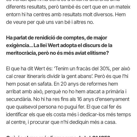
diferents resultats, però també és cert que en un mateix
entorn hi ha centres amb resultats molt diversos. Hem
de veure per què uns van bé i altres no.
Ha parlat de renidició de comptes, de major
exigència… La llei Wert adopta el discurs de la
meritocràcia, però no és més aviat elitisme?
El que ha dit Wert és: ‘Tenim un fracàs del 30%, per això
cal crear itineraris dividir la gent abans’. Però és que l’hi
hem posat en safata. En 20 anys de reformes hem
arribat amb això, perquè no ho hem atacat a primària i
secundària. No hi ha res fins als 16 anys d’ensenyament
que qualsevol persona no pugui fer. El que cal fer és
identificar els que els costa més i dedicar-los més temps
al centre, i procurar que n’hi dediquin més a casa.