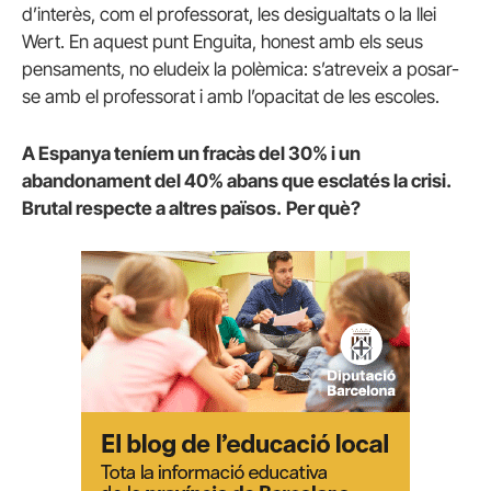
d’interès, com el professorat, les desigualtats o la llei
Wert. En aquest punt Enguita, honest amb els seus
pensaments, no eludeix la polèmica: s’atreveix a posar-
se amb el professorat i amb l’opacitat de les escoles.
A Espanya teníem un fracàs del 30% i un
abandonament del 40% abans que esclatés la crisi.
Brutal respecte a altres països.
Per què?