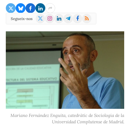
X
Instagram
LinkedIn
Telegram
Facebook
RSS
Segueix-nos
(Twitter)
Mariano Fernández Enguita, catedràtic de Sociologia de la
Universidad Complutense de Madrid.