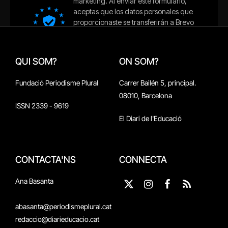
QUI SOM?
ON SOM?
Fundació Periodisme Plural
Carrer Bailén 5, principal.
08010, Barcelona
ISSN 2339 - 9619
El Diari de l'Educació
CONTACTA'NS
CONNECTA
Ana Basanta
X
Instagram
Facebook
RSS
(Twitter)
abasanta@periodismeplural.cat
redaccio@diarieducacio.cat