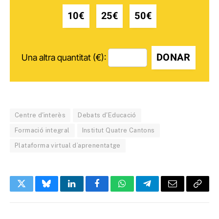
10€
25€
50€
DONAR
Una altra quantitat (€):
Centre d'interès
Debats d'Educació
Formació integral
Institut Quatre Cantons
Plataforma virtual d’aprenentatge
Twitter
Bluesky
LinkedIn
Facebook
WhatsApp
Telegram
Email
Copy
Link