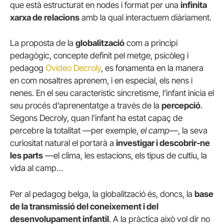
que està estructurat en nodes i format per una
infinita
xarxa de relacions
amb la qual interactuem diàriament.
La proposta de la
globalització
com a principi
pedagògic, concepte definit pel metge, psicòleg i
pedagog
Ovideo Decroly
, es fonamenta en la manera
en com nosaltres aprenem, i en especial, els nens i
nenes. En el seu característic sincretisme, l’infant inicia el
seu procés d’aprenentatge a través de la
percepció
.
Segons Decroly, quan l’infant ha estat capaç de
percebre la totalitat —per exemple,
el camp
—, la seva
curiositat natural el portarà a
investigar i descobrir-ne
les parts
—el clima, les estacions, els tipus de cultiu, la
vida al camp…
Per al pedagog belga, la globalització és, doncs, la
base
de la transmissió del coneixement i del
desenvolupament infantil
. A la pràctica això vol dir no