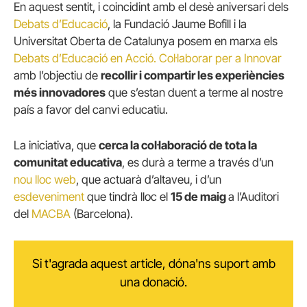
En aquest sentit, i coincidint amb el desè aniversari dels
Debats d’Educació
, la Fundació Jaume Bofill i la
Universitat Oberta de Catalunya posem en marxa els
Debats d’Educació en Acció. Col·laborar per a Innovar
amb l’objectiu de
recollir i compartir
les experiències
més innovadores
que s’estan duent a terme al nostre
país a favor del canvi educatiu.
La iniciativa, que
cerca la col·laboració de tota la
comunitat educativa
, es durà a terme a través d’un
nou lloc web
, que actuarà d’altaveu, i d’un
esdeveniment
que tindrà lloc el
15 de maig
a l’Auditori
del
MACBA
(Barcelona).
Si t'agrada aquest article, dóna'ns suport amb
una donació.