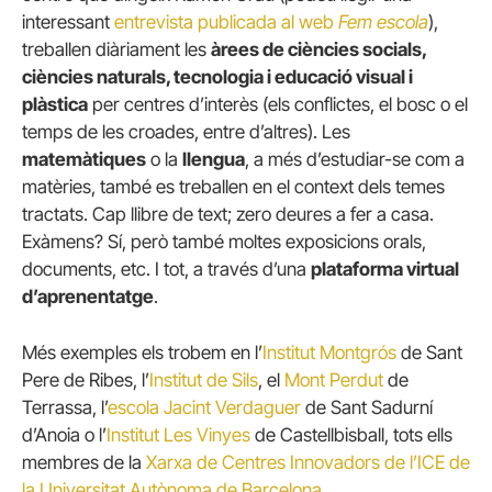
interessant
entrevista publicada al web
Fem escola
),
treballen diàriament les
àrees de ciències socials,
ciències naturals, tecnologia i educació visual i
plàstica
per centres d’interès (els conflictes, el bosc o el
temps de les croades, entre d’altres). Les
matemàtiques
o la
llengua
, a més d’estudiar-se com a
matèries, també es treballen en el context dels temes
tractats. Cap llibre de text; zero deures a fer a casa.
Exàmens? Sí, però també moltes exposicions orals,
documents, etc. I tot, a través d’una
plataforma virtual
d’aprenentatge
.
Més exemples els trobem en l’
Institut Montgrós
de Sant
Pere de Ribes, l’
Institut de Sils
, el
Mont Perdut
de
Terrassa, l’
escola Jacint Verdaguer
de Sant Sadurní
d’Anoia o l’
Institut Les Vinyes
de Castellbisball, tots ells
membres de la
Xarxa de Centres Innovadors de l’ICE de
la Universitat Autònoma de Barcelona
.