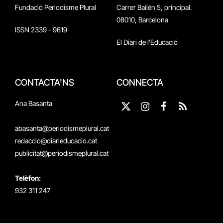
Fundació Periodisme Plural
Carrer Bailén 5, principal.
08010, Barcelona
ISSN 2339 - 9619
El Diari de l'Educació
CONTACTA'NS
CONNECTA
Ana Basanta
X
Instagram
Facebook
RSS
(Twitter)
abasanta@periodismeplural.cat
redaccio@diarieducacio.cat
publicitat@periodismeplural.cat
Telèfon:
932 311 247