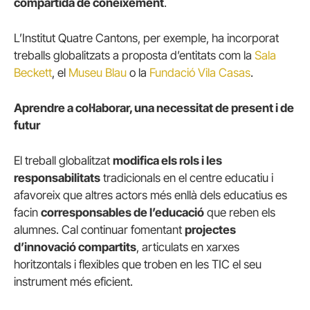
compartida de coneixement
.
L’Institut Quatre Cantons, per exemple, ha incorporat
treballs globalitzats a proposta d’entitats com la
Sala
Beckett
, el
Museu Blau
o la
Fundació Vila Casas
.
Aprendre a col·laborar, una necessitat de present i de
futur
El treball globalitzat
modifica els rols i les
responsabilitats
tradicionals en el centre educatiu i
afavoreix que altres actors més enllà dels educatius es
facin
corresponsables de l’educació
que reben els
alumnes. Cal continuar fomentant
projectes
d’innovació compartits
, articulats en xarxes
horitzontals i flexibles que troben en les TIC el seu
instrument més eficient.