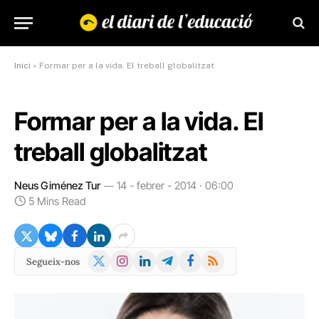
Inici
»
Formar per a la vida. El treball globalitzat
Formar per a la vida. El
treball globalitzat
Neus Giménez Tur
14 - febrer - 2014 · 06:00
5 Mins Read
X
Instagram
LinkedIn
Telegram
Facebook
RSS
Segueix-nos
(Twitter)