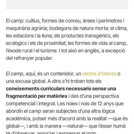
El camp: cultius, formes de conreu, àrees i perímetres i
maquinària agrària; bodegons de natura morta; el clima,
les estacions i la lluna; els productes transgènics, els
ecològics i els de proximitat; les formes de vida al camp,
l’èxode rural i el turisme. I tot això en anglès, a excepció
del refranyer popular.
El camp
, aquí, és un contenidor, un
centre d’interès
o
una excusa global. A dins s’hi troben tots els
coneixements curriculars necessaris sense una
fragmentació per matèries
i des d’una perspectiva
competencial i integral. Les noies i nois de 12 anys que
abordin
el camp
seran subjectes d’una altra lògica
acadèmica, potser més d’acord amb la realitat —que és
global—, i amb la manera —natural— que l’ésser humà
té d’observar, associar i expressar el món.