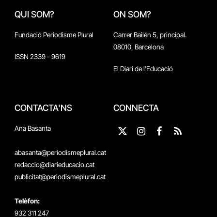
QUI SOM?
ON SOM?
Fundació Periodisme Plural
Carrer Bailén 5, principal.
08010, Barcelona
ISSN 2339 - 9619
El Diari de l'Educació
CONTACTA'NS
CONNECTA
Ana Basanta
X
Instagram
Facebook
RSS
(Twitter)
abasanta@periodismeplural.cat
redaccio@diarieducacio.cat
publicitat@periodismeplural.cat
Telèfon:
932 311 247