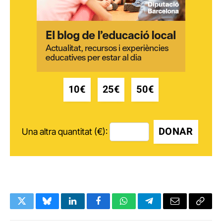
10€
25€
50€
DONAR
Una altra quantitat (€):
Twitter
Bluesky
LinkedIn
Facebook
WhatsApp
Telegram
Email
Copy