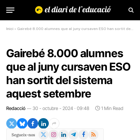
Inici
»
Gairebé 8.000 alumnes que al juny cursaven ESO han sortit del sistema aquest setembre​
Gairebé 8.000 alumnes
que al juny cursaven ESO
han sortit del sistema
aquest setembre​
Redacció
30 - octubre - 2024 · 09:48
1 Min Read
X
Instagram
LinkedIn
Telegram
Facebook
RSS
Segueix-nos