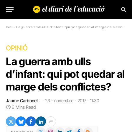
Inici
»
La guerra amb ulls d’infant: qui pot quedar al marge dels conflictes?
OPINIÓ
La guerra amb ulls
d’infant: qui pot quedar al
marge dels conflictes?
Jaume Carbonell
23 - novembre - 2017 · 11:30
6 Mins Read
X
Instagram
LinkedIn
Telegram
Facebook
RSS