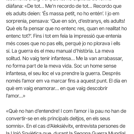
diàfana: «De tot… Me’n recordo de tot… Recordo que
els adults deien: ‘És massa petit, no ho entén’. I jo em
sorprenia, pensava: ‘Que en són, d’estranys, els adults!
Què els fa pensar que no entenc res, quan en realitat ho
entenc tot?’. Fins i tot em feia la impressió que entenia
més coses que no pas ells, perquè jo no plorava i ells
sí. La guerra és el meu manual d’història. La meva
solitud. No vaig tenir infantesa… Me la van arrabassar,
no forma part de la meva vida. Soc un home sense
infantesa, el seu lloc el va prendre la guerra. Després
només l’amor em va marcar fins a aquest punt. El dia en
què em vaig enamorar… en que vaig descobrir
l’amor…»
«Què no han d’entendre! I com l’amor i la pau no han de
convertir-se en els principals deitjos, en els seus
somnis». En el cas d’Aleksiévitx, entrevista persones de
la Unió Soviètica que, durant la Segona Guerra Mundial,