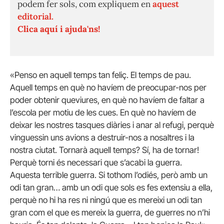
podem fer sols, com expliquem en
aquest
editorial.
Clica aquí i ajuda'ns!
«Penso en aquell temps tan feliç. El temps de pau.
Aquell temps en què no havíem de preocupar-nos per
poder obtenir queviures, en què no havíem de faltar a
l’escola per motiu de les cues. En què no havíem de
deixar les nostres tasques diàries i anar al refugi, perquè
vinguessin uns avions a destruir-nos a nosaltres i la
nostra ciutat. Tornarà aquell temps? Sí, ha de tornar!
Perquè torni és necessari que s’acabi la guerra.
Aquesta terrible guerra. Si tothom l’odiés, però amb un
odi tan gran… amb un odi que sols es fes extensiu a ella,
perquè no hi ha res ni ningú que es mereixi un odi tan
gran com el que es mereix la guerra, de guerres no n’hi