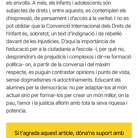
els envolta. A més, els infants i adolescents són
subjectes de drets i, entre aquests, es contemplen els
d’expressió, de pensament i d’accés a la veritat. I no es
pot oblidar que la Convenció Internacional dels Drets de
l’Infant és, sobretot, un text d’indignació i de rebel·lió
davant de les injustícies. D’aquí la importància de
l’educació per a la ciutadania a l’escola -i, per què no,
desprendre’s de prejudicis i complexos i dir-ne formació
política- on, a partir de la conversa i del màxim
respecte, es puguin contrastar opinions i punts de vista,
sense dogmatismes ni adoctrinaments. Educant els
alumnes per la democràcia: no per adaptar-los al món
actual sinó per formar-los per crear un món millor, on la
pau, l’amor i la justícia aflorin amb tota la seva riquesa i
potencia.
Si t'agrada aquest article, dóna'ns suport amb