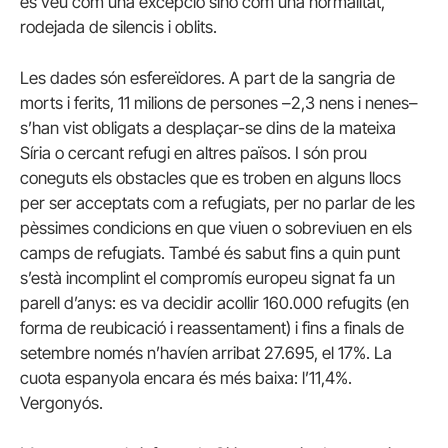
es veu com una excepció sinó com una normalitat,
rodejada de silencis i oblits.
Les dades són esfereïdores. A part de la sangria de
morts i ferits, 11 milions de persones –2,3 nens i nenes–
s’han vist obligats a desplaçar-se dins de la mateixa
Síria o cercant refugi en altres països. I són prou
coneguts els obstacles que es troben en alguns llocs
per ser acceptats com a refugiats, per no parlar de les
pèssimes condicions en que viuen o sobreviuen en els
camps de refugiats. També és sabut fins a quin punt
s’està incomplint el compromís europeu signat fa un
parell d’anys: es va decidir acollir 160.000 refugits (en
forma de reubicació i reassentament) i fins a finals de
setembre només n’havíen arribat 27.695, el 17%. La
cuota espanyola encara és més baixa: l’11,4%.
Vergonyós.