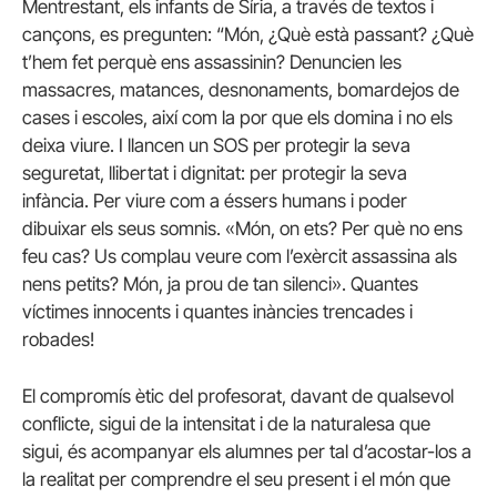
Mentrestant, els infants de Síria, a través de textos i
cançons, es pregunten: “Món, ¿Què està passant? ¿Què
t’hem fet perquè ens assassinin? Denuncien les
massacres, matances, desnonaments, bomardejos de
cases i escoles, així com la por que els domina i no els
deixa viure. I llancen un SOS per protegir la seva
seguretat, llibertat i dignitat: per protegir la seva
infància. Per viure com a éssers humans i poder
dibuixar els seus somnis. «Món, on ets? Per què no ens
feu cas? Us complau veure com l’exèrcit assassina als
nens petits? Món, ja prou de tan silenci». Quantes
víctimes innocents i quantes inàncies trencades i
robades!
El compromís ètic del profesorat, davant de qualsevol
conflicte, sigui de la intensitat i de la naturalesa que
sigui, és acompanyar els alumnes per tal d’acostar-los a
la realitat per comprendre el seu present i el món que