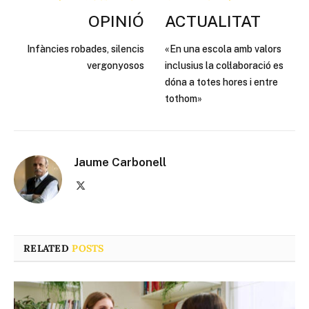
OPINIÓ
ACTUALITAT
Infàncies robades, silencis
«En una escola amb valors
vergonyosos
inclusius la col·laboració es
dóna a totes hores i entre
tothom»
Jaume Carbonell
X
(Twitter)
RELATED
POSTS