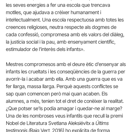
les seves energies a fer una escola que trencava
motlles, que ajudava a crèixer humanament i
intel·lectualment. Una escola respectuosa amb totes les
creences religioses, neutra respecte als dogmes de
cada confessió, compromesa amb els valors del diàleg,
la justícia social i la pau, amb ensenyament científic,
estimulador de l’interès dels infants».
Mestres compromesos amb el deure ètic d’ensenyar als
infants les crueltats i les conseqüències de la guerra per
avorrir-la i acabar amb ella. Amb una guerra que es va
fer llarga, massa llarga. Perquè aquests conflictes se
sap quan comencen però mai quan acaben. Els
alumnes, a més, tenien tot el dret de conèixer la realitat.
¿Que potser se’ls podia amagar i quedar-ne al marge?
Una de les nombroses veus infantils que recull la premi
Nobel de Literatura Svetlana Aleksiévitx a
Últims
testimonis (
Raig Vert, 2016) ho explicita de forma