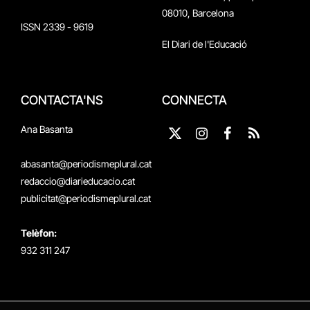
08010, Barcelona
ISSN 2339 - 9619
El Diari de l'Educació
CONTACTA'NS
CONNECTA
Ana Basanta
X
Instagram
Facebook
RSS
(Twitter)
abasanta@periodismeplural.cat
redaccio@diarieducacio.cat
publicitat@periodismeplural.cat
Telèfon:
932 311 247