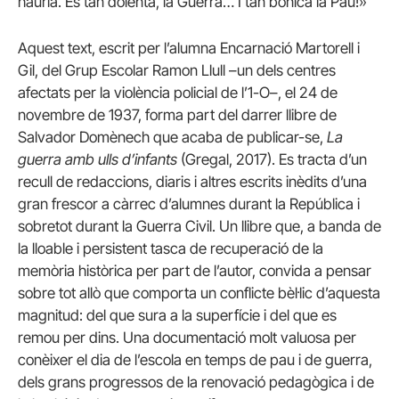
hauria. És tan dolenta, la Guerra… I tan bonica la Pau!»
Aquest text, escrit per l’alumna Encarnació Martorell i
Gil, del Grup Escolar Ramon Llull –un dels centres
afectats per la violència policial de l’1-O–, el 24 de
novembre de 1937, forma part del darrer llibre de
Salvador Domènech que acaba de publicar-se,
La
guerra amb ulls d’infants
(Gregal, 2017). Es tracta d’un
recull de redaccions, diaris i altres escrits inèdits d’una
gran frescor a càrrec d’alumnes durant la República i
sobretot durant la Guerra Civil. Un llibre que, a banda de
la lloable i persistent tasca de recuperació de la
memòria històrica per part de l’autor, convida a pensar
sobre tot allò que comporta un conflicte bèl·lic d’aquesta
magnitud: del que sura a la superfície i del que es
remou per dins. Una documentació molt valuosa per
conèixer el dia de l’escola en temps de pau i de guerra,
dels grans progressos de la renovació pedagògica i de