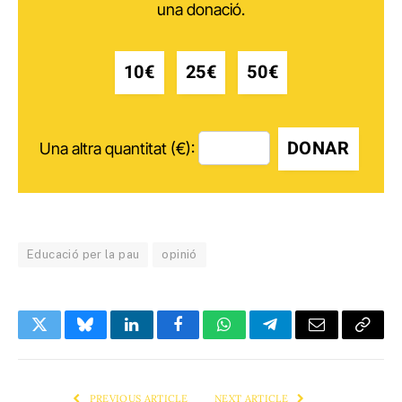
una donació.
10€
25€
50€
DONAR
Una altra quantitat (€):
Educació per la pau
opinió
Twitter
Bluesky
LinkedIn
Facebook
WhatsApp
Telegram
Email
Copy
Link
PREVIOUS ARTICLE
NEXT ARTICLE