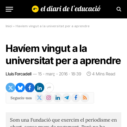
Inici
»
Havíem vingut a la universitat per a aprendre
Havíem vingut a la
universitat per a aprendre
Lluís Forcadell
15 - març - 2016 · 18:39
4 Mins Read
X
Instagram
LinkedIn
Telegram
Facebook
RSS
Segueix-nos
(Twitter)
Som una Fundació que exercim el periodisme en