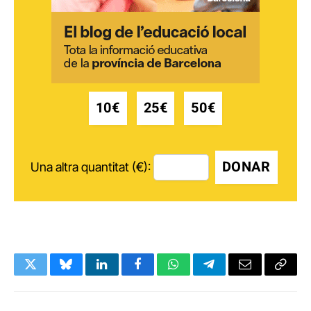
10€
25€
50€
DONAR
Una altra quantitat (€):
Twitter
Bluesky
LinkedIn
Facebook
WhatsApp
Telegram
Email
Copy
Link