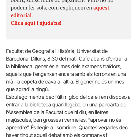
obert, sense murs de pagament. Però no ho
podem fer sols, com expliquem en
aquest
editorial.
Clica aquí i ajuda'ns!
Facultat de Geografia i Història, Universitat de
Barcelona. Dilluns, 8:30 del matí. Cafè abans d’entrar a
la biblioteca, gener és el mes dels exàmens traïdors,
aquells que t’enganxen encara amb els torrons en una
mà i la copeta de cava a l’altra. El gener no és un mes
que agradi a ningú.
Esbufego mentre bec l’últim glop del cafè i em disposo a
entrar a la biblioteca quan llegeixo en una pancarta de
l’Assemblea de la Facultat que hi diu, en lletres
majúscules, ben grosses i vermelles, “aprovar no és
aprendre”. És llegir-la i somriure. Quantes vegades dec
haver tingut aquell debat amb els companys i