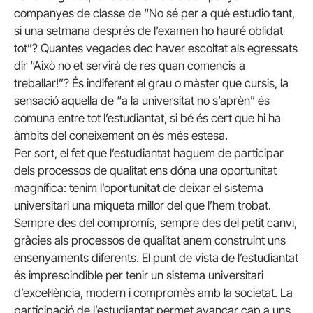
companyes de classe de “No sé per a què estudio tant,
si una setmana després de l’examen ho hauré oblidat
tot”? Quantes vegades dec haver escoltat als egressats
dir “Això no et servirà de res quan comencis a
treballar!”? És indiferent el grau o màster que cursis, la
sensació aquella de “a la universitat no s’aprèn” és
comuna entre tot l’estudiantat, si bé és cert que hi ha
àmbits del coneixement on és més estesa.
Per sort, el fet que l’estudiantat haguem de participar
dels processos de qualitat ens dóna una oportunitat
magnífica: tenim l’oportunitat de deixar el sistema
universitari una miqueta millor del que l’hem trobat.
Sempre des del compromís, sempre des del petit canvi,
gràcies als processos de qualitat anem construint uns
ensenyaments diferents. El punt de vista de l’estudiantat
és imprescindible per tenir un sistema universitari
d’excel·lència, modern i compromès amb la societat. La
participació de l’estudiantat permet avançar cap a uns