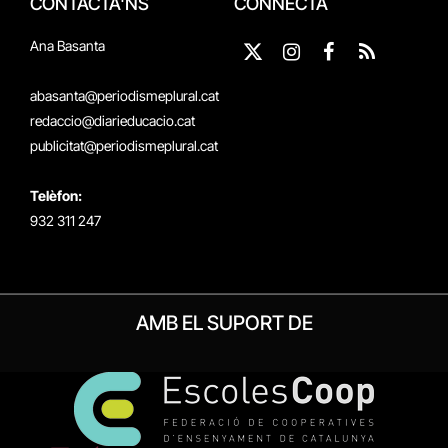
CONTACTA'NS
CONNECTA
Ana Basanta
X
Instagram
Facebook
RSS
(Twitter)
abasanta@periodismeplural.cat
redaccio@diarieducacio.cat
publicitat@periodismeplural.cat
Telèfon:
932 311 247
AMB EL SUPORT DE