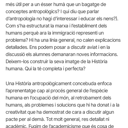
més útil per a un ésser humà que un bagatge de
conceptes antropològics? I qui diu que parlar
d’antropologia no hagi d’interessar i educar els nens?).
Com s’ha estructurat la marxa i l’establiment dels
humans perquè ara la immigració representi un
problema? Hi ha una línia general, no calen explicacions
detallades. Ens podem posar a discutir aviat i en la
discussió els alumnes demanaran noves informacions.
Deixem-los construir la seva imatge de la Història
humana. Qui la té completa i perfecta?
Una Història antropològicament concebuda enfoca
l’aprenentatge cap al procés general de l’espècie
humana en l’ocupació del món, al retrobament dels
humans, als problemes i solucions que hi ha donat i a la
creativitat que ha demostrat de cara a discutir algun
pacte per al demà. Tot molt general, res detallat ni
acadèmic. Fugim de l’academicisme que és cosa de