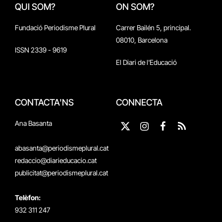
QUI SOM?
ON SOM?
Fundació Periodisme Plural
Carrer Bailén 5, principal.
08010, Barcelona
ISSN 2339 - 9619
El Diari de l'Educació
CONTACTA'NS
CONNECTA
Ana Basanta
X
Instagram
Facebook
RSS
(Twitter)
abasanta@periodismeplural.cat
redaccio@diarieducacio.cat
publicitat@periodismeplural.cat
Telèfon:
932 311 247