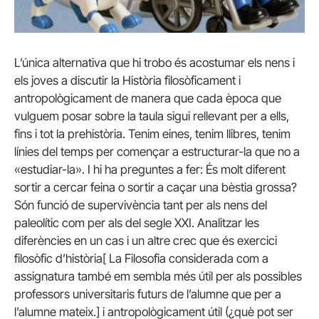
L’única alternativa que hi trobo és acostumar els nens i
els joves a discutir la Història filosòficament i
antropològicament de manera que cada època que
vulguem posar sobre la taula sigui rellevant per a ells,
fins i tot la prehistòria. Tenim eines, tenim llibres, tenim
línies del temps per començar a estructurar-la que no a
«estudiar-la». I hi ha preguntes a fer: És molt diferent
sortir a cercar feina o sortir a caçar una bèstia grossa?
Són funció de supervivència tant per als nens del
paleolític com per als del segle XXI. Analitzar les
diferències en un cas i un altre crec que és exercici
filosòfic d’història[ La Filosofia considerada com a
assignatura també em sembla més útil per als possibles
professors universitaris futurs de l’alumne que per a
l’alumne mateix.] i antropològicament útil (¿què pot ser