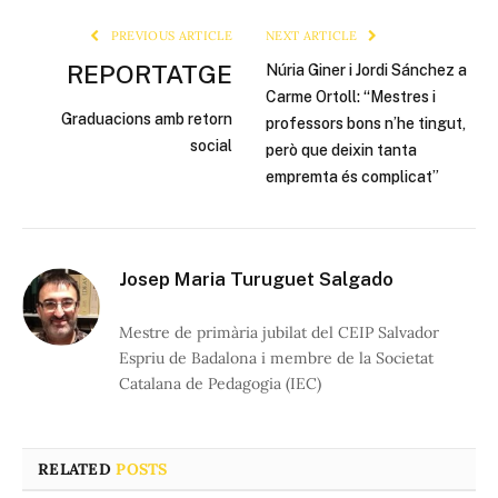
PREVIOUS ARTICLE
NEXT ARTICLE
REPORTATGE
Núria Giner i Jordi Sánchez a
Carme Ortoll: “Mestres i
Graduacions amb retorn
professors bons n’he tingut,
social
però que deixin tanta
empremta és complicat”
Josep Maria Turuguet Salgado
Mestre de primària jubilat del CEIP Salvador
Espriu de Badalona i membre de la Societat
Catalana de Pedagogia (IEC)
RELATED
POSTS