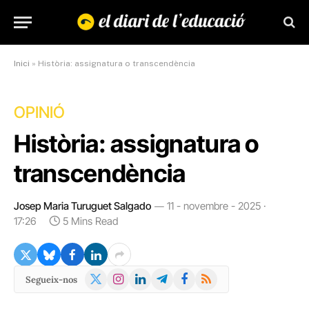
Inici
»
Història: assignatura o transcendència
OPINIÓ
Història: assignatura o
transcendència
Josep Maria Turuguet Salgado
11 - novembre - 2025 ·
17:26
5 Mins Read
X
Instagram
LinkedIn
Telegram
Facebook
RSS
Segueix-nos
(Twitter)