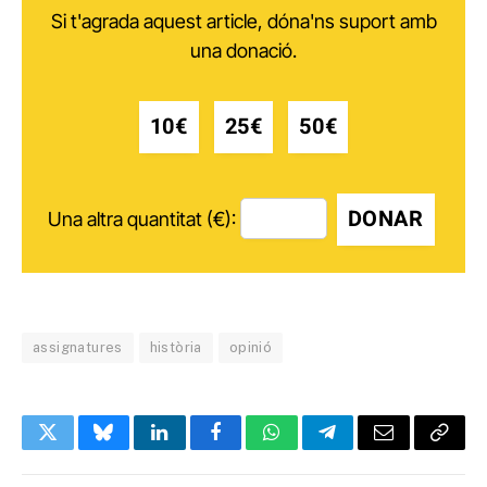
Si t'agrada aquest article, dóna'ns suport amb
una donació.
10€
25€
50€
DONAR
Una altra quantitat (€):
assignatures
història
opinió
Twitter
Bluesky
LinkedIn
Facebook
WhatsApp
Telegram
Email
Copy
Link