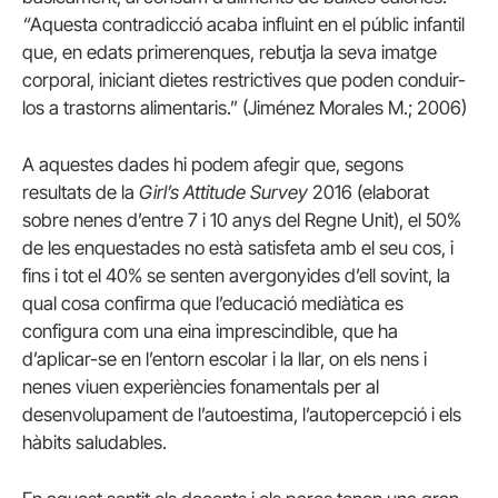
“
Aquesta contradicció acaba influint en el públic infantil
que, en edats primerenques, rebutja la seva imatge
corporal, iniciant dietes restrictives que poden conduir-
los a trastorns alimentaris.”
(Jiménez Morales M.; 2006)
A aquestes dades hi podem afegir que, segons
resultats de la
Girl’s Attitude Survey
2016 (elaborat
sobre nenes d’entre 7 i 10 anys del Regne Unit), el 50%
de les enquestades no està satisfeta amb el seu cos, i
fins i tot el 40% se senten avergonyides d’ell sovint, la
qual cosa confirma que l’educació mediàtica es
configura com una eina imprescindible, que ha
d’aplicar-se en l’entorn escolar i la llar, on els nens i
nenes viuen experiències fonamentals per al
desenvolupament de l’autoestima, l’autopercepció i els
hàbits saludables.