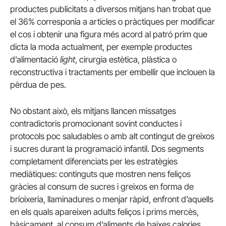
productes publicitats a diversos mitjans han trobat que
el 36% corresponia a articles o pràctiques per modificar
el cos i obtenir una figura més acord al patró prim que
dicta la moda actualment, per exemple productes
d’alimentació
light
, cirurgia estètica, plàstica o
reconstructiva i tractaments per embellir que inclouen la
pèrdua de pes.
No obstant això, els mitjans llancen missatges
contradictoris promocionant sovint conductes i
protocols poc saludables o amb alt contingut de greixos
i sucres durant la programació infantil. Dos segments
completament diferenciats per les estratègies
mediàtiques: continguts que mostren nens feliços
gràcies al consum de sucres i greixos en forma de
brioixeria, llaminadures o menjar ràpid, enfront d’aquells
en els quals apareixen adults feliços i prims mercès,
bàsicament, al consum d’aliments de baixes calories.