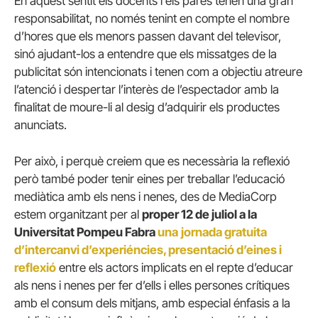
En aquest sentit els docents i els pares tenen una gran
responsabilitat, no només tenint en compte el nombre
d’hores que els menors passen davant del televisor,
sinó ajudant-los a entendre que els missatges de la
publicitat són intencionats i tenen com a objectiu atreure
l’atenció i despertar l’interès de l’espectador amb la
finalitat de moure-li al desig d’adquirir els productes
anunciats.
Per això, i perquè creiem que es necessària la reflexió
però també poder tenir eines per treballar l’educació
mediàtica amb els nens i nenes, des de MediaCorp
estem organitzant per al
proper 12 de juliol a la
Universitat Pompeu Fabra
una
jornada gratuita
d’intercanvi d’experiéncies, presentació d’eines i
reflexió
entre els actors implicats en el repte d’educar
als nens i nenes per fer d’ells i elles persones crítiques
amb el consum dels mitjans, amb especial énfasis a la