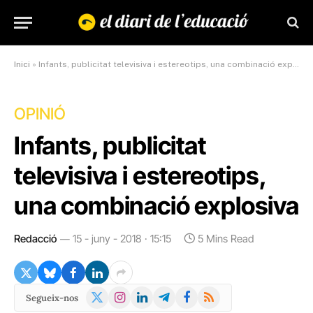
Inici
»
Infants, publicitat televisiva i estereotips, una combinació explosiva
OPINIÓ
Infants, publicitat
televisiva i estereotips,
una combinació explosiva
Redacció
15 - juny - 2018 · 15:15
5 Mins Read
X
Instagram
LinkedIn
Telegram
Facebook
RSS
Segueix-nos
(Twitter)