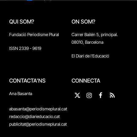
QUI SOM?
ON SOM?
Fundació Periodisme Plural
Carrer Bailén 5, principal.
08010, Barcelona
ISSN 2339 - 9619
El Diari de l'Educació
CONTACTA'NS
CONNECTA
Ana Basanta
X
Instagram
Facebook
RSS
(Twitter)
abasanta@periodismeplural.cat
redaccio@diarieducacio.cat
publicitat@periodismeplural.cat