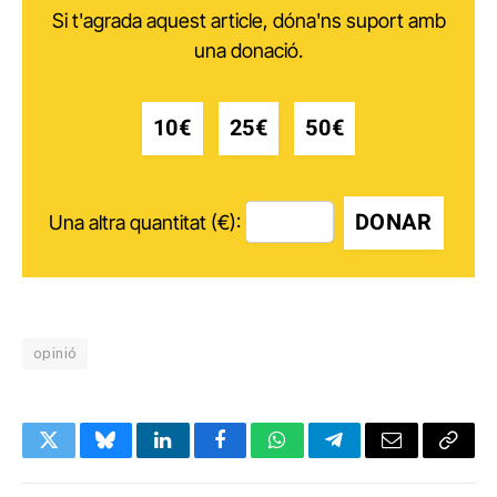
Si t'agrada aquest article, dóna'ns suport amb
una donació.
10€
25€
50€
DONAR
Una altra quantitat (€):
opinió
Twitter
Bluesky
LinkedIn
Facebook
WhatsApp
Telegram
Email
Copy
Link