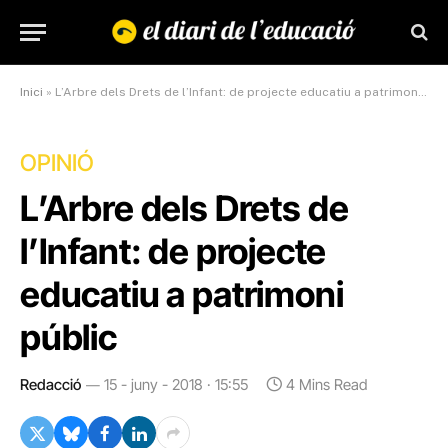
Inici
»
L’Arbre dels Drets de l’Infant: de projecte educatiu a patrimoni públic
OPINIÓ
L’Arbre dels Drets de
l’Infant: de projecte
educatiu a patrimoni
públic
Redacció
15 - juny - 2018 · 15:55
4 Mins Read