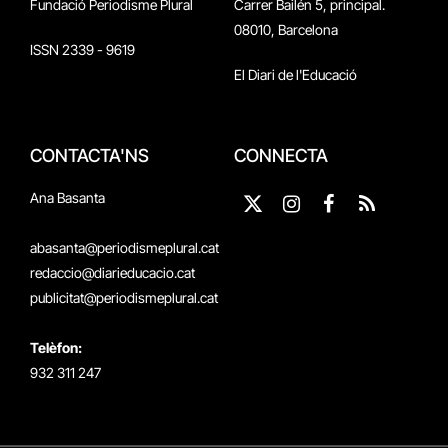
Fundació Periodisme Plural
Carrer Bailén 5, principal.
08010, Barcelona
ISSN 2339 - 9619
El Diari de l'Educació
CONTACTA'NS
CONNECTA
Ana Basanta
X
Instagram
Facebook
RSS
(Twitter)
abasanta@periodismeplural.cat
redaccio@diarieducacio.cat
publicitat@periodismeplural.cat
Telèfon:
932 311 247