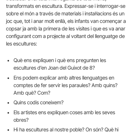
transformats en escultura. Expressar-se i interrogar-se
sobre el món a través de materials i instal·lacions és un
joc que, tot i anar molt enllà, els infants van començar a
copsar ja amb la primera de les visites i que es va anar
configurant com a projecte al voltant del llenguatge de
les escultures:
Què ens expliquen i què ens pregunten les
escultures d’en Joan del Guixot de 8?
Ens podem explicar amb altres llenguatges en
comptes de fer servir les paraules? Amb quins?
Amb què? Com?
Quins codis coneixem?
Els artistes ens expliquen coses amb les seves
obres?
Hi ha escultures al nostre poble? On són? Què hi