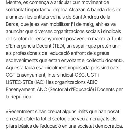
Mentre, es comença a articular «un moviment de
solidaritat important», explica Alcázar. A banda dels ex
alumnes i les entitats veïnals de Sant Andreu de la
Barca, que ja es van mobilitzar l’1 de maig, ahir es va
anunciar que diverses organitzacions socials i sindicals
del sector de l’ensenyament posaven en marxa la Taula
d’Emergència Docent (TED), un espai «que pretén unir
els professionals de l’educació enfront dels greus
esdeveniments que estan envoltant el col·lectiu docent».
Aquesta taula esà inicialment impulsada pels sindicats
CGT Ensenyament, Intersindical-CSC, UGT i
USTEC·STEs (IAC) i les organitzacions ADIC
Ensenyament, ANC (Sectorial d’Educació) i Docents per
la República.
«Recentment s’han creuat alguns límits que han posat
en estat d’alerta tot el sector, que veu amenaçats els
pilars bàsics de l’educació en una societat democràtica.