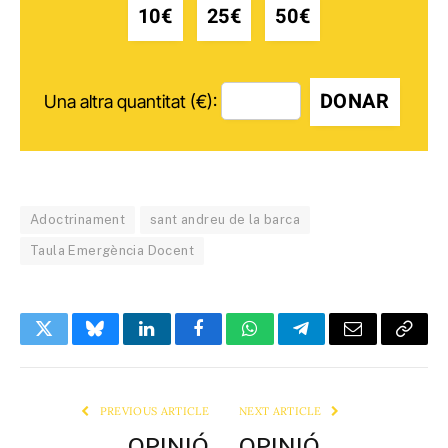
10€
25€
50€
DONAR
Una altra quantitat (€):
Adoctrinament
sant andreu de la barca
Taula Emergència Docent
Twitter
Bluesky
LinkedIn
Facebook
WhatsApp
Telegram
Email
Copy
Link
PREVIOUS ARTICLE
NEXT ARTICLE
OPINIÓ
OPINIÓ