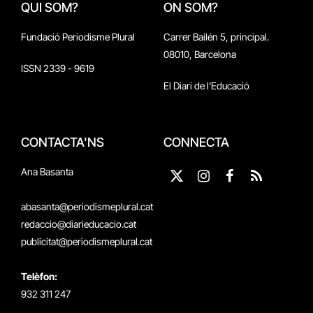
QUI SOM?
ON SOM?
Fundació Periodisme Plural
Carrer Bailén 5, principal.
08010, Barcelona
ISSN 2339 - 9619
El Diari de l'Educació
CONTACTA'NS
CONNECTA
Ana Basanta
X
Instagram
Facebook
RSS
(Twitter)
abasanta@periodismeplural.cat
redaccio@diarieducacio.cat
publicitat@periodismeplural.cat
Telèfon:
932 311 247