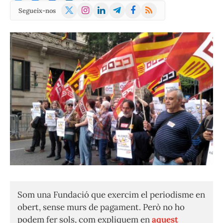
X
Instagram
LinkedIn
Telegram
Facebook
RSS
Segueix-nos
(Twitter)
Som una Fundació que exercim el periodisme en
obert, sense murs de pagament. Però no ho
podem fer sols, com expliquem en
aquest