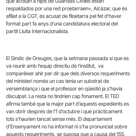
que acosan a hijos de Guardias Civiles están
respaldados por una red proetarraen», Alcázar, que és
afiliat a la CGT, és acusat de filoetarra pel fet d’haver
format part fa anys d’una candidatura electoral del
partit Lluita Internacionalista.
El Síndic de Greuges, que la setmana passada sí que es
va reunir amb l’equip directiu de l’institut, va
comparèixer ahir per dir que dels diversos requeriments
del ministeri només un cas tenia un substrat de
versemblança i que el professor en qüestió ja s’havia
disculpat. La resta no tindrien cap fonament. El TED
afirma també que la major part d’aquests expedients es
van obrir després de l’1 d’octubre i que pràcticament
tots s’haurien tancat sense més. El departament
d’Ensenyament no ha informat ni s’ha pronunciat sobre
aquests requeriments, se suposa que a causa del 155.