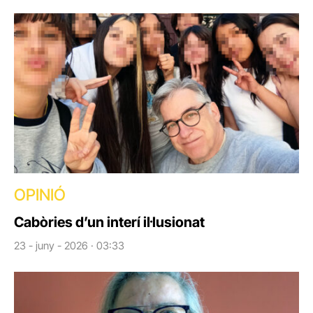
OPINIÓ
Cabòries d’un interí il·lusionat
23 - juny - 2026 · 03:33