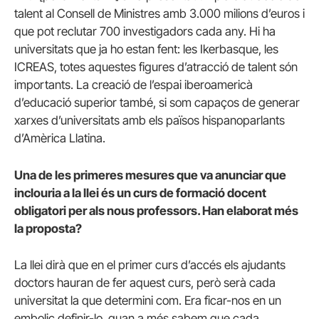
talent al Consell de Ministres amb 3.000 milions d’euros i
que pot reclutar 700 investigadors cada any. Hi ha
universitats que ja ho estan fent: les Ikerbasque, les
ICREAS, totes aquestes figures d’atracció de talent són
importants. La creació de l’espai iberoamericà
d’educació superior també, si som capaços de generar
xarxes d’universitats amb els països hispanoparlants
d’Amèrica Llatina.
Una de les primeres mesures que va anunciar que
inclouria a la llei és un curs de formació docent
obligatori per als nous professors. Han elaborat més
la proposta?
La llei dirà que en el primer curs d’accés els ajudants
doctors hauran de fer aquest curs, però serà cada
universitat la que determini com. Era ficar-nos en un
embolic definir-lo, quan a més sabem que cada