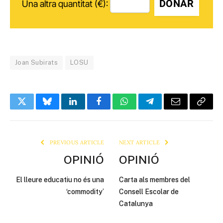
DONAR
Una altra quantitat (€):
Joan Subirats
LOSU
Twitter
Bluesky
LinkedIn
Facebook
WhatsApp
Telegram
Email
Copy
Link
PREVIOUS ARTICLE
NEXT ARTICLE
OPINIÓ
OPINIÓ
El lleure educatiu no és una
Carta als membres del
‘commodity’
Consell Escolar de
Catalunya