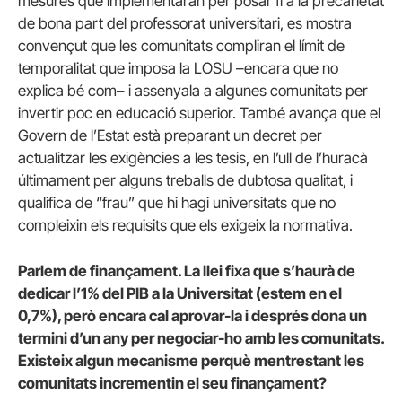
mesures que implementaran per posar fi a la precarietat
de bona part del professorat universitari, es mostra
convençut que les comunitats compliran el límit de
temporalitat que imposa la LOSU –encara que no
explica bé com– i assenyala a algunes comunitats per
invertir poc en educació superior. També avança que el
Govern de l’Estat està preparant un decret per
actualitzar les exigències a les tesis, en l’ull de l’huracà
últimament per alguns treballs de dubtosa qualitat, i
qualifica de “frau” que hi hagi universitats que no
compleixin els requisits que els exigeix la normativa.
Parlem de finançament. La llei fixa que s’haurà de
dedicar l’1% del PIB a la Universitat (estem en el
0,7%), però encara cal aprovar-la i després dona un
termini d’un any per negociar-ho amb les comunitats.
Existeix algun mecanisme perquè mentrestant les
comunitats incrementin el seu finançament?