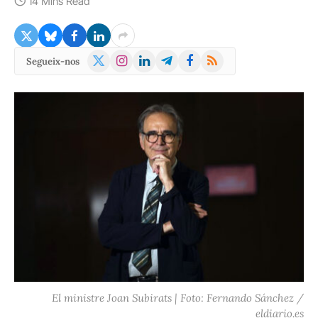
14 Mins Read
X
Instagram
LinkedIn
Telegram
Facebook
RSS
Segueix-nos
(Twitter)
El ministre Joan Subirats | Foto: Fernando Sánchez /
eldiario.es