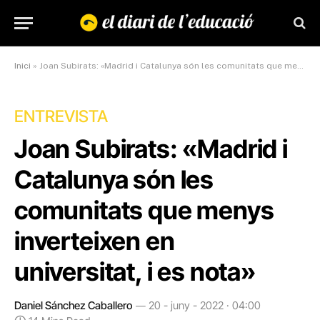
Inici
»
Joan Subirats: «Madrid i Catalunya són les comunitats que menys inverteixen en universitat, i es nota»
ENTREVISTA
Joan Subirats: «Madrid i
Catalunya són les
comunitats que menys
inverteixen en
universitat, i es nota»
Daniel Sánchez Caballero
20 - juny - 2022 · 04:00