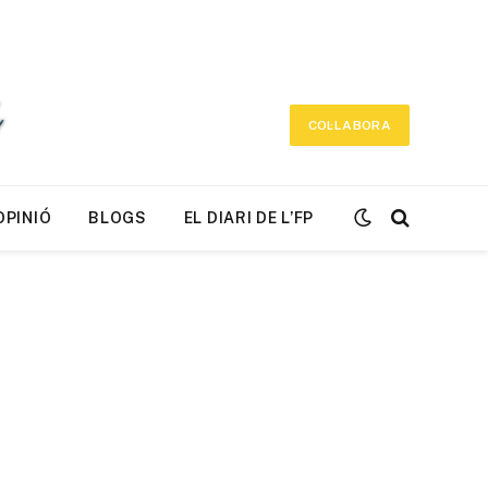
COL·LABORA
OPINIÓ
BLOGS
EL DIARI DE L’FP