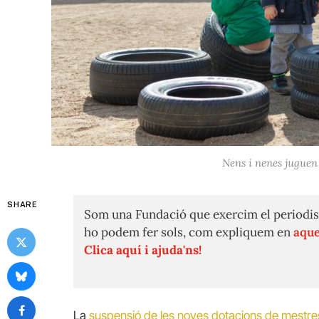
Nens i nenes juguen
SHARE
Som una Fundació que exercim el periodis
ho podem fer sols, com expliquem en
aque
Clica aquí i ajuda'ns!
La
suspensió de les noves dotacions de mestres 