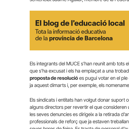
Els integrants del MUCE s’han reunit amb tots e
que s’ha excusat i els ha emplaçat a una trobad
proposta de resolució
es pugui votar en el ple
ja aquest dimarts i, per exemple, els nomenaments
Els sindicats i entitats han volgut donar suport 
alguns directors per revertir el que consideren 
les seves denuncies es dirigeix a la retirada d’
professionals de reforç que ja estaven treballant
seves hores de feina. Es tracta de personal d’aul