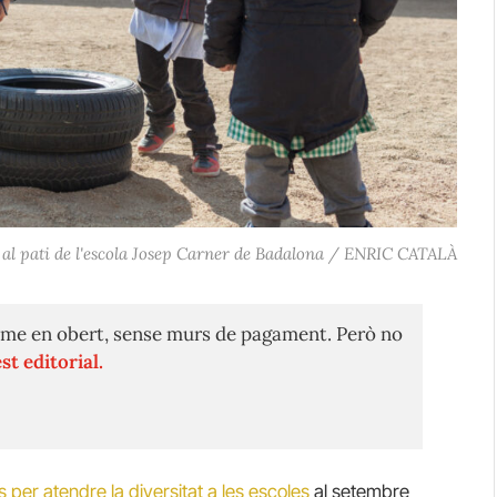
 al pati de l'escola Josep Carner de Badalona / ENRIC CATALÀ
me en obert, sense murs de pagament. Però no
st editorial.
per atendre la diversitat a les escoles
al setembre