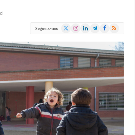
ad
X
Instagram
LinkedIn
Telegram
Facebook
RSS
Segueix-nos
(Twitter)