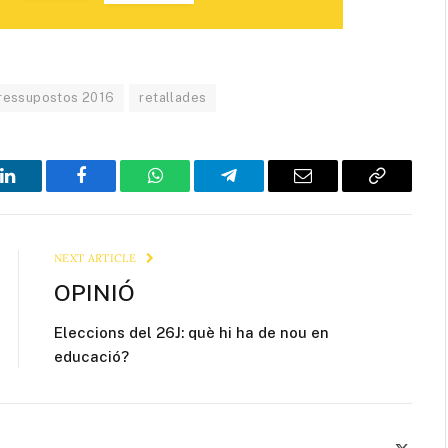
ressupostos 2016
retallades
LinkedIn
Facebook
WhatsApp
Telegram
Email
Copy
Link
NEXT ARTICLE
OPINIÓ
Eleccions del 26J: què hi ha de nou en
educació?