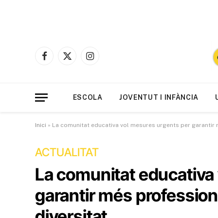
Facebook
X
Instagram
(Twitter)
ESCOLA
JOVENTUT I INFÀNCIA
Inici
»
La comunitat educativa vol mesures urgents per garantir 
ACTUALITAT
La comunitat educativa
garantir més profession
diversitat