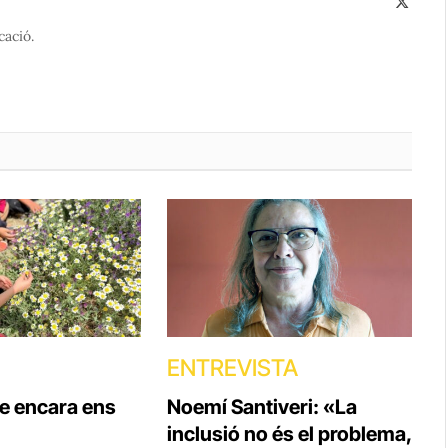
X
(Twitte
cació.
ENTREVISTA
ue encara ens
Noemí Santiveri: «La
inclusió no és el problema,