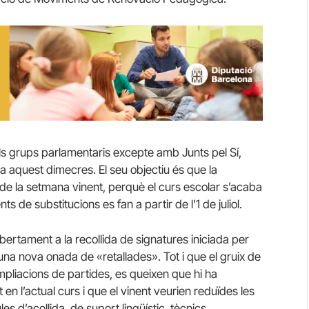
ls grups parlamentaris excepte amb Junts pel Sí,
a aquest dimecres. El seu objectiu és que la
 de la setmana vinent, perquè el curs escolar s’acaba
 de substitucions es fan a partir de l’1 de juliol.
obertament a la recollida de signatures iniciada per
una nova onada de «retallades». Tot i que el gruix de
ampliacions de partides, es queixen que hi ha
 en l’actual curs i que el vinent veurien reduïdes les
es d’acollida, de suport lingüístic, tècnics