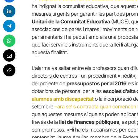
ha indignat la comunitat educativa, que aquest 
mesures urgents per garantir les partides pr
Unitari de la Comunitat Educativa
(MUCE), que 
associacions de pares i mares i moviments de 
parlamentaris i ha pactat amb ells una proposta 
que faci servir els instruments que la llei li ato
aquesta finalitat.
L’alarma va saltar entre els professors quan di
directors de centres –un procediment «inèdit»,
del projecte de
pressupostos per al 2016
els i
dotacions de personal per a les
escoles d’alta
alumnes amb discapacitat
o la incorporació de
setembre
–ara se’ls contracta quan comencen 
que aquestes mesures sí que es poden aplicar t
través de la
llei de finances públiques
, es pot 
compromesos. «Hi ha els mecanismes per cobri
sentenciat Jaume Aguilar, membre de la Feder