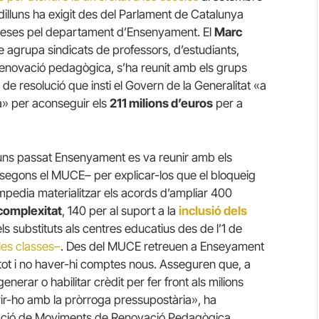
dilluns ha exigit des del Parlament de Catalunya
omeses pel departament d’Ensenyament. El
Marc
agrupa sindicats de professors, d’estudiants,
renovació pedagògica, s’ha reunit amb els grups
de resolució que insti el Govern de la Generalitat «a
rga» per aconseguir els
211 milions d’euros
per a
lluns passat Ensenyament es va reunir amb els
 segons el MUCE– per explicar-los que el bloqueig
mpedia materialitzar els acords d’ampliar 400
 complexitat
, 140 per al suport a la
inclusió dels
ls substituts als centres educatius des de l’1 de
les classes–
. Des del MUCE retreuen a Enseyament
ot i no haver-hi comptes nous. Asseguren que, a
generar o habilitar crèdit per fer front als milions
r-ho amb la pròrroga pressupostària», ha
ació de Moviments de Renovació Pedagògica.