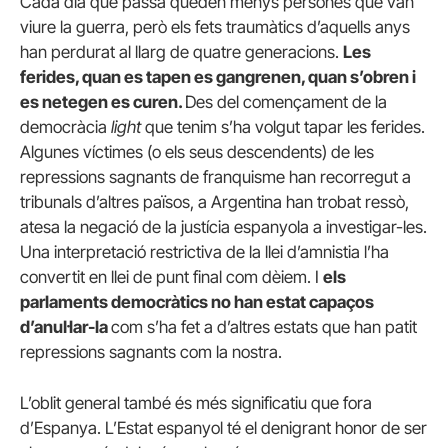
Cada dia que passa queden menys persones que van
viure la guerra, però els fets traumàtics d’aquells anys
han perdurat al llarg de quatre generacions.
Les
ferides, quan es tapen es gangrenen, quan s’obren i
es netegen es curen.
Des del començament de la
democràcia
light
que tenim s’ha volgut tapar les ferides.
Algunes víctimes (o els seus descendents) de les
repressions sagnants de franquisme han recorregut a
tribunals d’altres països, a Argentina han trobat ressò,
atesa la negació de la justícia espanyola a investigar-les.
Una interpretació restrictiva de la llei d’amnistia l’ha
convertit en llei de punt final com dèiem. I
els
parlaments democràtics no han estat capaços
d’anul·lar-la
com s’ha fet a d’altres estats que han patit
repressions sagnants com la nostra.
L’oblit general també és més significatiu que fora
d’Espanya. L’Estat espanyol té el denigrant honor de ser