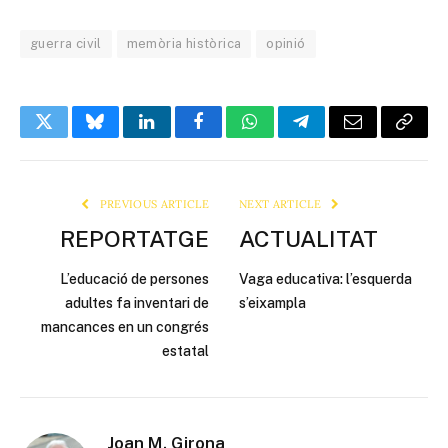
guerra civil
memòria històrica
opinió
Twitter
Bluesky
LinkedIn
Facebook
WhatsApp
Telegram
Email
Copy
Link
PREVIOUS ARTICLE
NEXT ARTICLE
REPORTATGE
ACTUALITAT
L’educació de persones
Vaga educativa: l’esquerda
adultes fa inventari de
s’eixampla
mancances en un congrés
estatal
Joan M. Girona