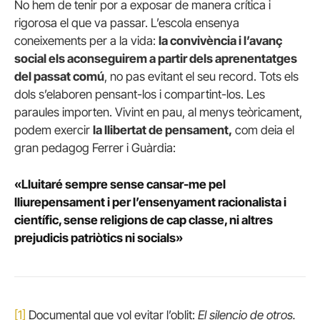
No hem de tenir por a exposar de manera crítica i
rigorosa el que va passar. L’escola ensenya
coneixements per a la vida:
la convivència i l’avanç
social els aconseguirem a partir dels aprenentatges
del passat comú
, no pas evitant el seu record. Tots els
dols s’elaboren pensant-los i compartint-los. Les
paraules importen. Vivint en pau, al menys teòricament,
podem exercir
la llibertat de pensament,
com deia el
gran pedagog Ferrer i Guàrdia:
«Lluitaré sempre sense cansar-me pel
lliurepensament i per l’ensenyament racionalista i
científic, sense religions de cap classe, ni altres
prejudicis patriòtics ni socials»
[1]
Documental que vol evitar l’oblit:
El silencio de otros.