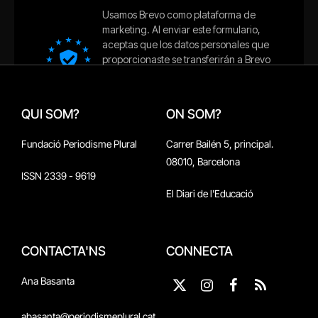
QUI SOM?
ON SOM?
Fundació Periodisme Plural
Carrer Bailén 5, principal.
08010, Barcelona
ISSN 2339 - 9619
El Diari de l'Educació
CONTACTA'NS
CONNECTA
Ana Basanta
X
Instagram
Facebook
RSS
(Twitter)
abasanta@periodismeplural.cat