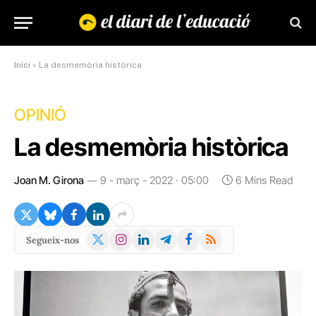
Inici
»
La desmemòria històrica
OPINIÓ
La desmemòria històrica
Joan M. Girona
9 - març - 2022 · 05:00
6 Mins Read
X
Instagram
LinkedIn
Telegram
Facebook
RSS
Segueix-nos
(Twitter)