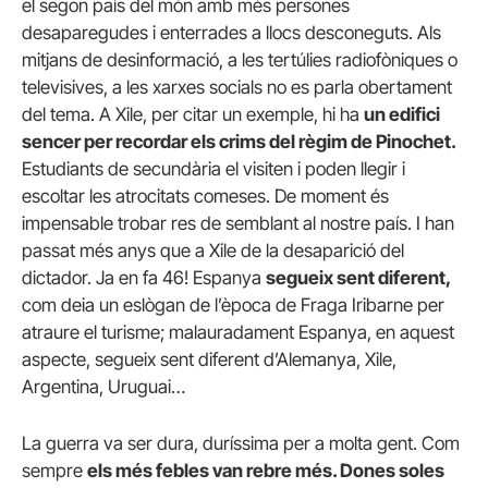
el segon país del món amb més persones
desaparegudes i enterrades a llocs desconeguts. Als
mitjans de desinformació, a les tertúlies radiofòniques o
televisives, a les xarxes socials no es parla obertament
del tema. A Xile, per citar un exemple, hi ha
un edifici
sencer per recordar els crims del règim de Pinochet.
Estudiants de secundària el visiten i poden llegir i
escoltar les atrocitats comeses. De moment és
impensable trobar res de semblant al nostre país. I han
passat més anys que a Xile de la desaparició del
dictador. Ja en fa 46! Espanya
segueix sent diferent,
com deia un eslògan de l’època de Fraga Iribarne per
atraure el turisme; malauradament Espanya, en aquest
aspecte, segueix sent diferent d’Alemanya, Xile,
Argentina, Uruguai…
La guerra va ser dura, duríssima per a molta gent. Com
sempre
els més febles van rebre més. Dones soles