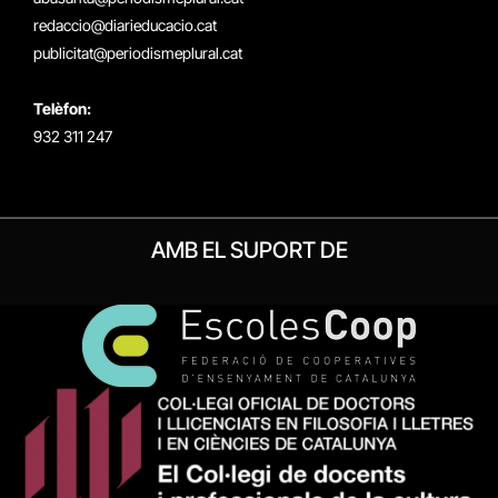
redaccio@diarieducacio.cat
publicitat@periodismeplural.cat
Telèfon:
932 311 247
AMB EL SUPORT DE