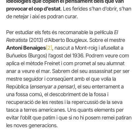
ideologies que copien el pensament dels que van
provocar el cop d’estat
. Les ferides s’han d’obrir, s’han
de netejar i així es podran curar.
Per estudiar els fets és recomanable la pel·lícula
El
Retratista
(2013) d’Alberto Bougleux. Sobre el mestre
Antoni Benaiges
[2]
, nascut a Mont-roig i afusellat a
Buñuelos (Burgos) l’agost del 1936. Podrem veure com
aplica el mètode Freinet i com promet al seu alumnat
anar a veure el mar. Sabrem del seu assassinat per ser
mestre seguidor i conseqüent amb el que volia la
República (
ensenyar a pensar)
, el seu enterrament a
una fossa comú, el descobriment de la fossa i
recuperació de les restes i la repercussió de la seva
tasca a terres americanes. Uns quants elements per
evitar l’oblit que patim i que si no hi posem remei patiran
les noves generacions.