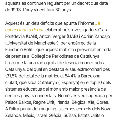
aquests es continuen regulant per un decret que data
de 1993. L’any vinent farà 30 anys.
Aquest és un dels dèficits que apunta l’informe
La
concertada a debat
, elaborat pels investigadors Clara
Fontdevila (UAB), Antoni Verger (UAB) i Adrián Zancajo
(Universitat de Manchester), per encàrrec de la
Fundació Bofill, i que aquest matí s’ha presentat en roda
de premsa al Col·legi de Periodistes de Catalunya.
L’informe fa una radiografia de l’escola concertada a
Catalunya, del qual en destaca el seu extraordinari pes
(31,5% del total de la matrícula, 54,4% a Barcelona
ciutat), que situa Catalunya (i Espanya) en el top 10 dels
sistemes educatius del món amb major presència de
centres privats concertats. Només es veu superada per
Països Baixos, Regne Unit, Irlanda, Bèlgica, Xile, Corea.
A l’altra punta del rànquing, sistemes com els dels Nova
Zelanda, Mèxic, Israel, Grècia, Suïssa, Estats Units o