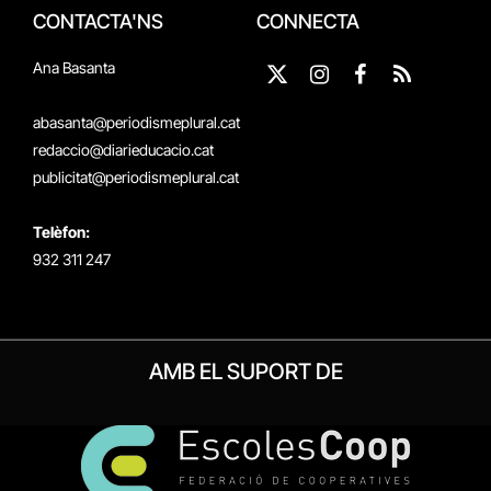
CONTACTA'NS
CONNECTA
Ana Basanta
X
Instagram
Facebook
RSS
(Twitter)
abasanta@periodismeplural.cat
redaccio@diarieducacio.cat
publicitat@periodismeplural.cat
Telèfon:
932 311 247
AMB EL SUPORT DE