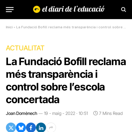
Inici
»
La Fundació Bofill reclama més transparència i control sobre l’escola concertada
ACTUALITAT
La Fundació Bofill reclama
més transparència i
control sobre l’escola
concertada
Joan Domènech
19 - maig - 2022 · 10:51
7 Mins Read