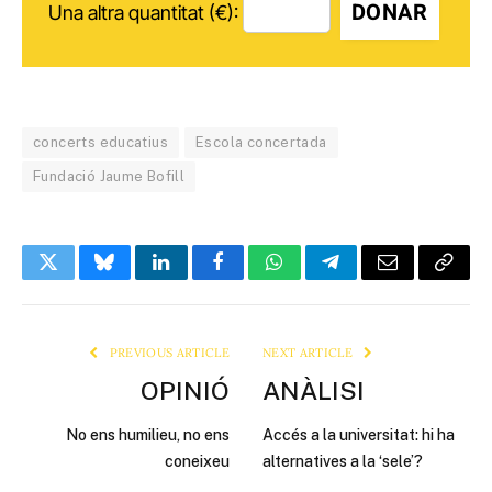
DONAR
Una altra quantitat (€):
concerts educatius
Escola concertada
Fundació Jaume Bofill
Twitter
Bluesky
LinkedIn
Facebook
WhatsApp
Telegram
Email
Copy
Link
PREVIOUS ARTICLE
NEXT ARTICLE
OPINIÓ
ANÀLISI
No ens humilieu, no ens
Accés a la universitat: hi ha
coneixeu
alternatives a la ‘sele’?