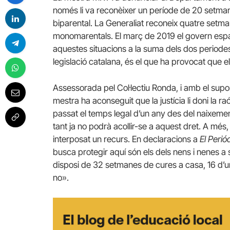
només li va reconèixer un període de 20 setman
biparental. La Generaliat reconeix quatre setma
monomarentals. El març de 2019 el govern espa
aquestes situacions a la suma dels dos periodes,
legislació catalana, és el que ha provocat que el
Assessorada pel Col·lectiu Ronda, i amb el sup
mestra ha aconseguit que la justícia li doni la ra
passat el temps legal d’un any des del naixement de
tant ja no podrà acollir-se a aquest dret. A més
interposat un recurs. En declaracions a
El Perió
busca protegir aquí són els dels nens i nenes a s
disposi de 32 setmanes de cures a casa, 16 d’un pr
no».