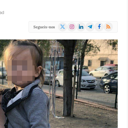
ad
X
Instagram
LinkedIn
Telegram
Facebook
RSS
Segueix-nos
(Twitter)