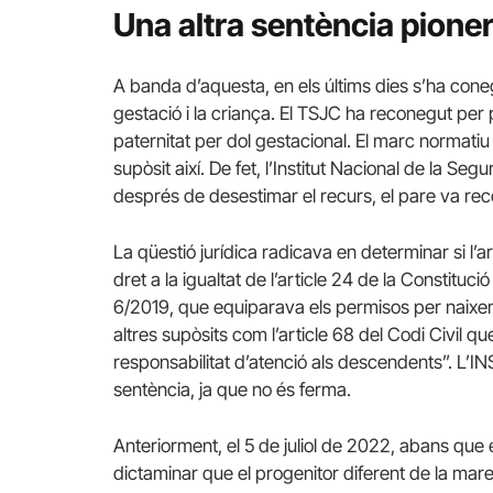
Una altra sentència pione
A banda d’aquesta, en els últims dies s’ha coneg
gestació i la criança. El TSJC ha reconegut per
paternitat per dol gestacional. El marc normati
supòsit així. De fet, l’Institut Nacional de la Seg
després de desestimar el recurs, el pare va recó
La qüestió jurídica radicava en determinar si l’a
dret a la igualtat de l’article 24 de la Constituci
6/2019, que equiparava els permisos per naixemen
altres supòsits com l’article 68 del Codi Civil 
responsabilitat d’atenció als descendents”. L’INS
sentència, ja que no és ferma.
Anteriorment, el 5 de juliol de 2022, abans que
dictaminar que el progenitor diferent de la mare 