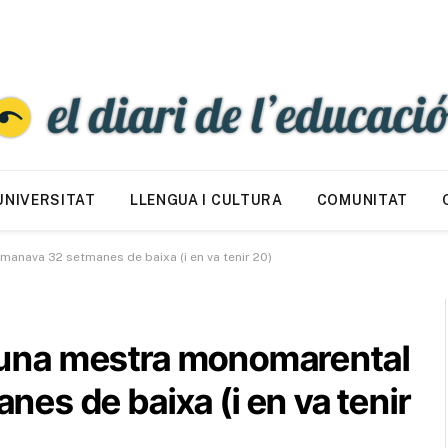
UNIVERSITAT
LLENGUA I CULTURA
COMUNITAT
manava 32 setmanes de baixa (i en va tenir 20)
 a una mestra monomarental
es de baixa (i en va tenir