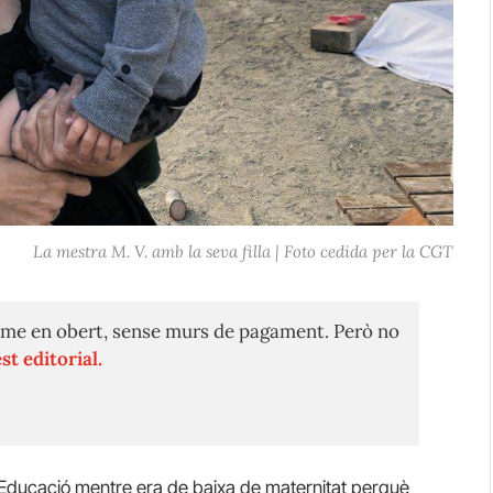
La mestra M. V. amb la seva filla | Foto cedida per la CGT
me en obert, sense murs de pagament. Però no
st editorial.
Educació mentre era de baixa de maternitat perquè