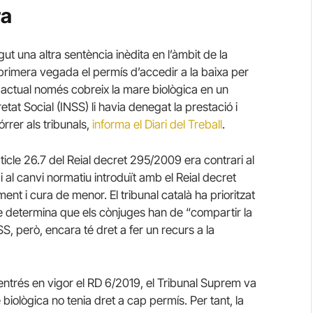
ra
ut una altra sentència inèdita en l’àmbit de la
 primera vegada el permís d’accedir a la baixa per
u actual només cobreix la mare biològica en un
uretat Social (INSS) li havia denegat la prestació i
rrer als tribunals,
informa el Diari del Treball
.
rticle 26.7 del Reial decret 295/2009 era contrari al
ó i al canvi normatiu introduït amb el Reial decret
t i cura de menor. El tribunal català ha prioritzat
que determina que els cònjuges han de “compartir la
S, però, encara té dret a fer un recurs a la
 entrés en vigor el RD 6/2019, el Tribunal Suprem va
biològica no tenia dret a cap permís. Per tant, la