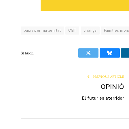
baixa per maternitat
CGT
criança
Famílies mon
SHARE.
Twitter
Bluesky
PREVIOUS ARTICLE
OPINIÓ
El futur és aterridor