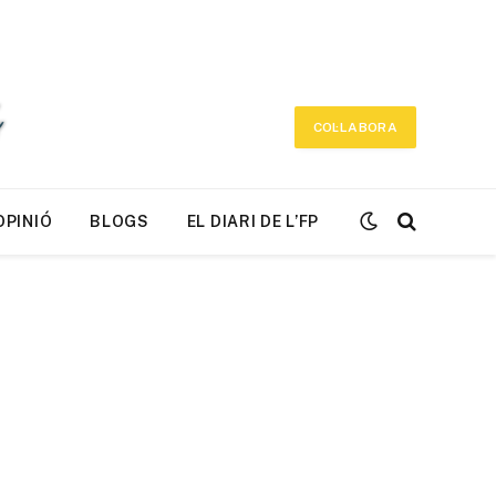
COL·LABORA
OPINIÓ
BLOGS
EL DIARI DE L’FP