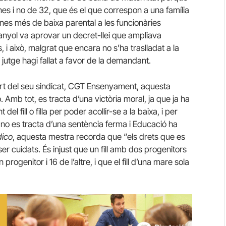
es i no de 32, que és el que correspon a una família
nes més de baixa parental a les funcionàries
nyol va aprovar un decret-llei que ampliava
 i això, malgrat que encara no s’ha traslladat a la
 jutge hagi fallat a favor de la demandant.
ort del seu sindicat, CGT Ensenyament, aquesta
ó. Amb tot, es tracta d’una victòria moral, ja que ja ha
l fill o filla per poder acollir-se a la baixa, i per
, no es tracta d’una sentència ferma i Educació ha
dico
, aquesta mestra recorda que “els drets que es
er cuidats. És injust que un fill amb dos progenitors
ogenitor i 16 de l’altre, i que el fill d’una mare sola