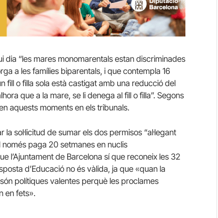
i dia “les mares monomarentals estan discriminades
a a les famílies biparentals, i que contempla 16
fill o filla sola està castigat amb una reducció del
a que a la mare, se li denega al fill o filla”. Segons
a en aquests moments en els tribunals.
r la sol·licitud de sumar els dos permisos “al·legant
al només paga 20 setmanes en nuclis
e l’Ajuntament de Barcelona sí que reconeix les 32
esposta d’Educació no és vàlida, ja que «quan la
 són polítiques valentes perquè les proclames
n en fets».