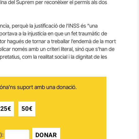
ina del Suprem per reconèixer el permís als dos
ia, perquè la justificació de l’INSS és “una
 portava a la injustícia en que un fet traumàtic de
tor hagués de tornar a treballar l’endemà de la mort
aplicar només amb un criteri literal, sinó que s’han de
retatius, com la realitat social i la dignitat de les
 dóna'ns suport amb una donació.
25€
50€
DONAR
):