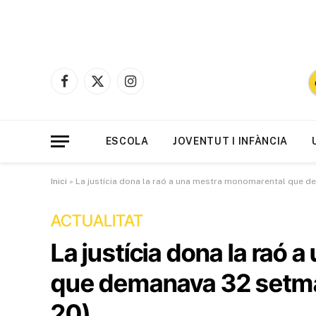
Facebook
X
Instagram
(Twitter)
ESCOLA
JOVENTUT I INFÀNCIA
Inici
»
La justícia dona la raó a una mestra monomarental que de
ACTUALITAT
La justícia dona la raó
que demanava 32 setman
20)