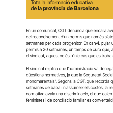
En un comunicat, CGT denuncia que encara avu
del reconeixement d’un permís que només s’atorg
setmanes per cada progenitor. En canvi, pujar un 
permís a 20 setmanes, un temps de cura que, alhor
el sindicat, aquest no és l’únic cas que es trob
El sindicat explica que l’administració va denega
qüestions normatives, ja que la Seguretat Soci
monomarentals”. Segons la CGT, que recorda qu
setmanes de baixa i n’assumeix els costos, la r
normativa avala una discriminació, el que calen
feministes i de conciliació familiar es converteixi