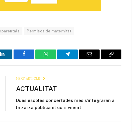
oparentals
Permisos de maternitat
LinkedIn
Facebook
WhatsApp
Telegram
Email
Copy
Link
NEXT ARTICLE
ACTUALITAT
Dues escoles concertades més s’integraran a
la xarxa pública el curs vinent