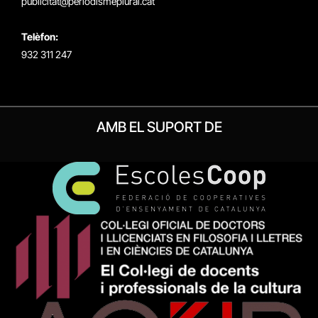
publicitat@periodismeplural.cat
Telèfon:
932 311 247
AMB EL SUPORT DE