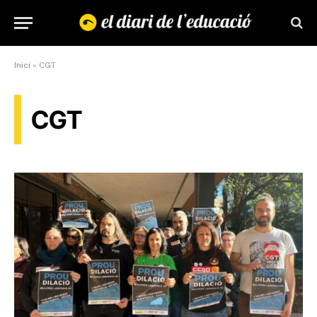
Inici
»
CGT
CGT