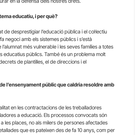
urar en la defensa dels nostres drets.
tema educatiu, i per què?
 de desprestigiar l’educació pública i el col·lectiu
fa negoci amb els sistemes públics i s’està
de l’alumnat més vulnerable i les seves famílies a totes
res educatius públics. També és un problema molt
rets de plantilles, el de direccions i el
s de l’ensenyament públic que caldria resoldre amb
alitat en les contractacions de les treballadores
alladores a educació. Els processos convocats són
se a les places, no als milers de persones afectades
tallades que es pateixen des de fa 10 anys, com per