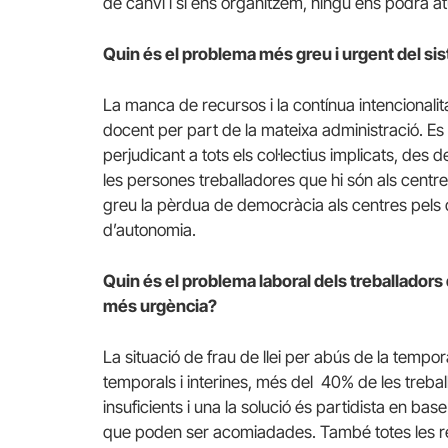
de canvi i si ens organitzem, ningú ens podrà at
Quin és el problema més greu i urgent del sis
La manca de recursos i la contínua intencionalitat
docent per part de la mateixa administració. Es 
perjudicant a tots els col·lectius implicats, des 
les persones treballadores que hi són als cent
greu la pèrdua de democràcia als centres pels dec
d’autonomia.
Quin és el problema laboral dels treballador
més urgència?
La situació de frau de llei per abús de la tempor
temporals i interines, més del 40% de les treb
insuficients i una la solució és partidista en ba
que poden ser acomiadades. També totes les re