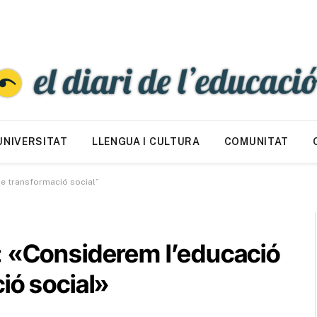
UNIVERSITAT
LLENGUA I CULTURA
COMUNITAT
de transformació social”
: «Considerem l’educació
ió social»