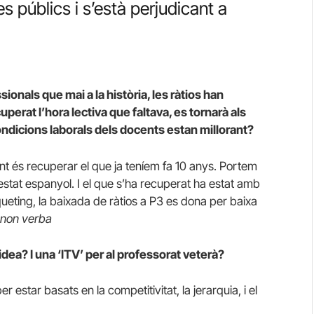
 públics i s’està perjudicant a
ionals que mai a la història, les ràtios han
erat l’hora lectiva que faltava, es tornarà als
ondicions laborals dels docents estan millorant?
ent és recuperar el que ja teníem fa 10 anys. Portem
’estat espanyol. I el que s’ha recuperat ha estat amb
rqueting, la baixada de ràtios a P3 es dona per baixa
 non verba
dea? I una ‘ITV’ per al professorat veterà?
 estar basats en la competitivitat, la jerarquia, i el