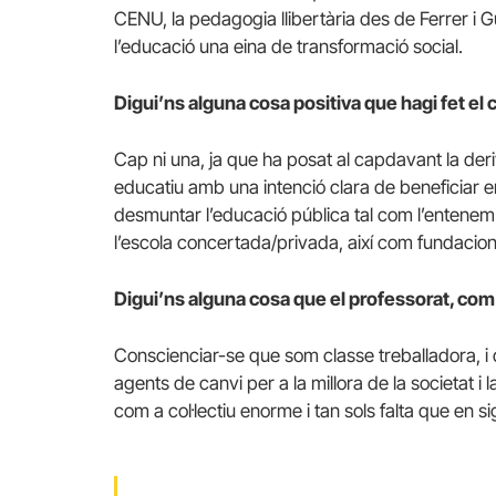
CENU, la pedagogia llibertària des de Ferrer i Gu
l’educació una eina de transformació social.
Digui’ns alguna cosa positiva que hagi fet e
Cap ni una, ja que ha posat al capdavant la deri
educatiu amb una intenció clara de beneficiar em
desmuntar l’educació pública tal com l’entenem 
l’escola concertada/privada, així com fundacion
Digui’ns alguna cosa que el professorat, com a 
Conscienciar-se que som classe treballadora, i 
agents de canvi per a la millora de la societat i
com a col·lectiu enorme i tan sols falta que en 