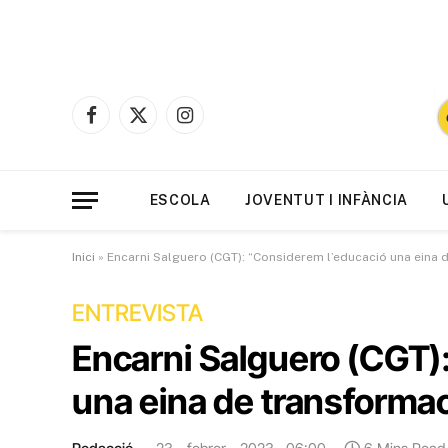
Facebook
X
Instagram
(Twitter)
ESCOLA
JOVENTUT I INFÀNCIA
Inici
»
Encarni Salguero (CGT): “Considerem l’educació una eina 
ENTREVISTA
Encarni Salguero (CGT)
una eina de transformac