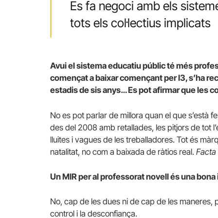
Es fa negoci amb els sistemes
tots els col·lectius implicats
Avui el sistema educatiu públic té més profess
començat a baixar començant per I3, s’ha recup
estadis de sis anys… Es pot afirmar que les c
No es pot parlar de millora quan el que s’està f
des del 2008 amb retallades, les pitjors de tot l
lluites i vagues de les treballadores. Tot és mà
natalitat, no com a baixada de ràtios real.
Facta
Un MIR per al professorat novell és una bona i
No, cap de les dues ni de cap de les maneres, per
control i la desconfiança.