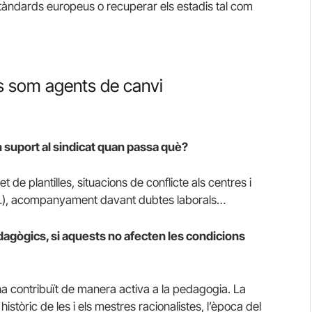
estàndards europeus o recuperar els estadis tal com
s som agents de canvi
n suport al sindicat quan passa què?
de plantilles, situacions de conflicte als centres i
s…), acompanyament davant dubtes laborals…
dagògics, si aquests no afecten les condicions
 ha contribuït de manera activa a la pedagogia. La
tòric de les i els mestres racionalistes, l’època del