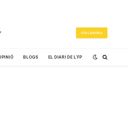
COL·LABORA
OPINIÓ
BLOGS
EL DIARI DE L’FP