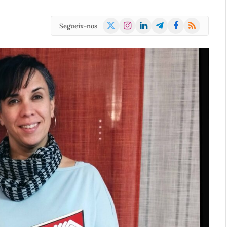
X
Instagram
LinkedIn
Telegram
Facebook
RSS
Segueix-nos
(Twitter)