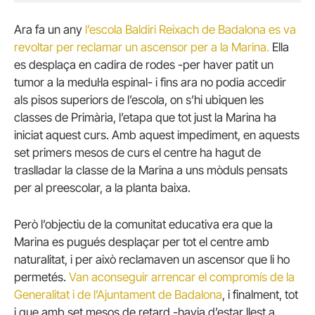
Ara fa un any
l’escola Baldiri Reixach de Badalona es va
revoltar per reclamar un ascensor per a la Marina.
Ella
es desplaça en cadira de rodes -per haver patit un
tumor a la medul·la espinal- i fins ara no podia accedir
als pisos superiors de l’escola, on s’hi ubiquen les
classes de Primària, l’etapa que tot just la Marina ha
iniciat aquest curs. Amb aquest impediment, en aquests
set primers mesos de curs el centre ha hagut de
traslladar la classe de la Marina a uns mòduls pensats
per al preescolar, a la planta baixa.
Però l’objectiu de la comunitat educativa era que la
Marina es pugués desplaçar per tot el centre amb
naturalitat, i per això reclamaven un ascensor que li ho
permetés.
Van aconseguir arrencar el compromís de la
Generalitat i de l’Ajuntament de Badalona
, i finalment, tot
i que amb set mesos de retard -havia d’estar llest a