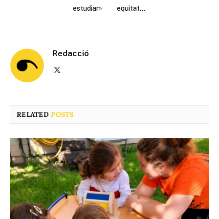
estudiar»
equitat…
Redacció
X
(Twitter)
RELATED
POSTS