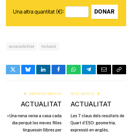
DONAR
Una altra quantitat (€):
accessibilitat
Inclusió
Twitter
Bluesky
LinkedIn
Facebook
WhatsApp
Telegram
Email
Copy
Link
PREVIOUS ARTICLE
NEXT ARTICLE
ACTUALITAT
ACTUALITAT
«Una nena venia a casa cada
Les 7 claus dels resultats de
dia perquè les meves filles
Quart d’ESO: geometria,
tinguessin llibres per
expressió en anglès,