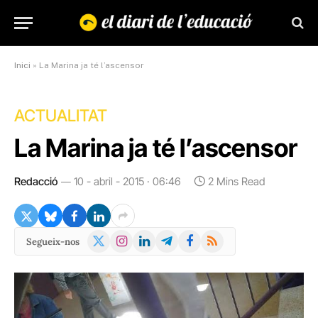
Inici
»
La Marina ja té l’ascensor
ACTUALITAT
La Marina ja té l’ascensor
Redacció
10 - abril - 2015 · 06:46
2 Mins Read
X
Instagram
LinkedIn
Telegram
Facebook
RSS
Segueix-nos
(Twitter)