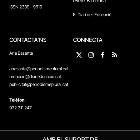
08010, Barcelona
ISSN 2339 - 9619
El Diari de l'Educació
CONTACTA'NS
CONNECTA
Ana Basanta
X
Instagram
Facebook
RSS
(Twitter)
abasanta@periodismeplural.cat
redaccio@diarieducacio.cat
publicitat@periodismeplural.cat
Telèfon:
932 311 247
AMB EL SUPORT DE