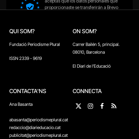
QUI SOM?
ON SOM?
Fundació Periodisme Plural
Carrer Bailén 5, principal.
08010, Barcelona
ISSN 2339 - 9619
El Diari de l'Educació
CONTACTA'NS
CONNECTA
Ana Basanta
X
Instagram
Facebook
RSS
(Twitter)
abasanta@periodismeplural.cat
redaccio@diarieducacio.cat
publicitat@periodismeplural.cat