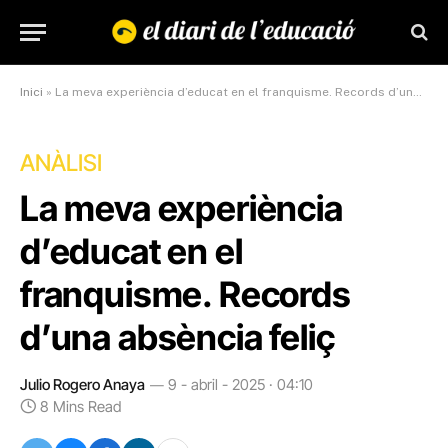
Inici
»
La meva experiència d’educat en el franquisme. Records d’una absència feliç
ANÀLISI
La meva experiència
d’educat en el
franquisme. Records
d’una absència feliç
Julio Rogero Anaya
9 - abril - 2025 · 04:10
8 Mins Read