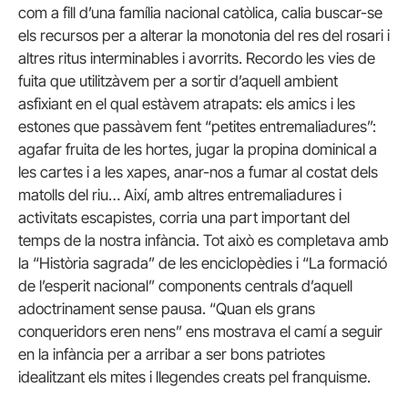
com a fill d’una família nacional catòlica, calia buscar-se
els recursos per a alterar la monotonia del res del rosari i
altres ritus interminables i avorrits. Recordo les vies de
fuita que utilitzàvem per a sortir d’aquell ambient
asfixiant en el qual estàvem atrapats: els amics i les
estones que passàvem fent “petites entremaliadures”:
agafar fruita de les hortes, jugar la propina dominical a
les cartes i a les xapes, anar-nos a fumar al costat dels
matolls del riu… Així, amb altres entremaliadures i
activitats escapistes, corria una part important del
temps de la nostra infància. Tot això es completava amb
la “Història sagrada” de les enciclopèdies i “La formació
de l’esperit nacional” components centrals d’aquell
adoctrinament sense pausa. “Quan els grans
conqueridors eren nens” ens mostrava el camí a seguir
en la infància per a arribar a ser bons patriotes
idealitzant els mites i llegendes creats pel franquisme.