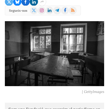
X
Instagram
LinkedIn
Telegram
Facebook
RSS
Segueix-nos
(Twitter)
| GettyImages