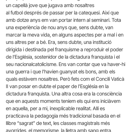
un capellà jove que jugava amb nosaltres
al futbol després de passar per la catequesi. Així que
amb dotze anys em van portar intern al seminari. Tota
una experiència de nou anys que, sens dubte, van
marcar la meva vida, en alguns aspectes per a mal i en
uns altres per a bé. Era, sens dubte, una institució
dirigida i destinada pel franquisme a reproduir el poder
de l’Església, sostenidor de la dictadura franquista i el
seu nacionalcatolicisme. Ens van contar que va haver-hi
una guerra i que l’havien guanyat els bons, amb els
quals estàvem nosaltres. Però fets com el Concili Vaticà
II van posar en dubte el paper de l’Església en la
dictadura franquista. Una altra cosa era la consciència
que en aquests moments teníem els qui ens iniciàvem
en aquella, per a mi, inexplicable realitat. Allí es
practicava la pedagogia més tradicional basada en el
llibre “sagrat” de text, les classes magistrals més
avorrides, el memorisme, la lletra amb sang entra,