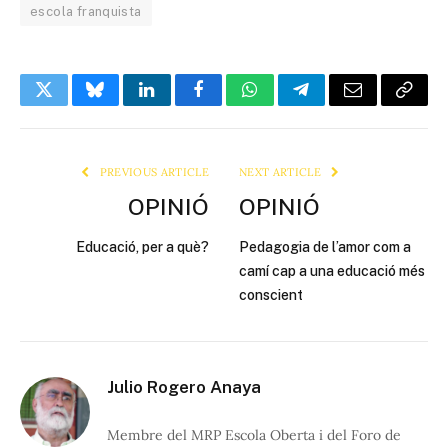
escola franquista
Twitter
Bluesky
LinkedIn
Facebook
WhatsApp
Telegram
Email
Copy
Link
PREVIOUS ARTICLE
NEXT ARTICLE
OPINIÓ
OPINIÓ
Educació, per a què?
Pedagogia de l’amor com a
camí cap a una educació més
conscient
Julio Rogero Anaya
Membre del MRP Escola Oberta i del Foro de