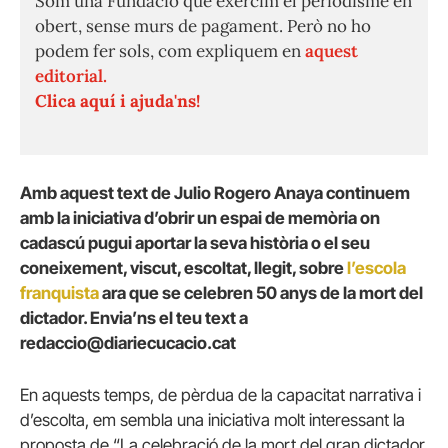
Som una Fundació que exercim el periodisme en
obert, sense murs de pagament. Però no ho
podem fer sols, com expliquem en
aquest
editorial.
Clica aquí i ajuda'ns!
Amb aquest text de Julio Rogero Anaya continuem
amb la iniciativa d’obrir un espai de memòria on
cadascú pugui aportar la seva història o el seu
coneixement, viscut, escoltat, llegit, sobre
l’escola
franquista
ara que se celebren 50 anys de la mort del
dictador. Envia’ns el teu text a
redaccio@diariecucacio.cat
En aquests temps, de pèrdua de la capacitat narrativa i
d’escolta, em sembla una iniciativa molt interessant la
proposta de “La celebració de la mort del gran dictador