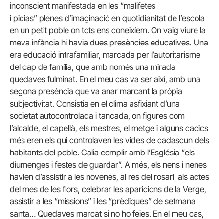
inconscient manifestada en les “malifetes
i picias” plenes d’imaginació en quotidianitat de l’escola
en un petit poble on tots ens coneixíem. On vaig viure la
meva infància hi havia dues presències educatives. Una
era educació intrafamiliar, marcada per l’autoritarisme
del cap de família, que amb només una mirada
quedaves fulminat. En el meu cas va ser així, amb una
segona presència que va anar marcant la pròpia
subjectivitat. Consistia en el clima asfixiant d’una
societat autocontrolada i tancada, on figures com
l’alcalde, el capellà, els mestres, el metge i alguns cacics
més eren els qui controlaven les vides de cadascun dels
habitants del poble. Calia complir amb l’Església “els
diumenges i festes de guardar”. A més, els nens i nenes
havien d’assistir a les novenes, al res del rosari, als actes
del mes de les flors, celebrar les aparicions de la Verge,
assistir a les “missions” i les “prèdiques” de setmana
santa… Quedaves marcat si no ho feies. En el meu cas,