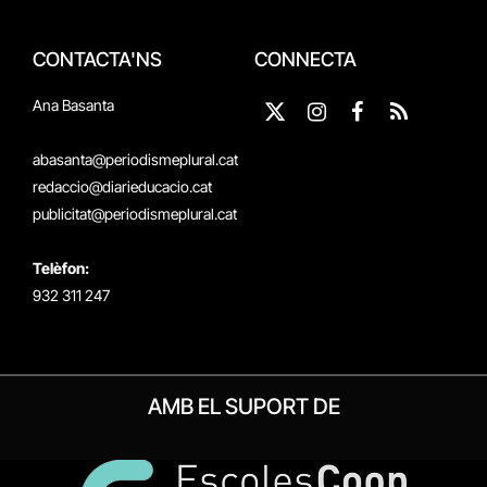
CONTACTA'NS
CONNECTA
Ana Basanta
X
Instagram
Facebook
RSS
(Twitter)
abasanta@periodismeplural.cat
redaccio@diarieducacio.cat
publicitat@periodismeplural.cat
Telèfon:
932 311 247
AMB EL SUPORT DE