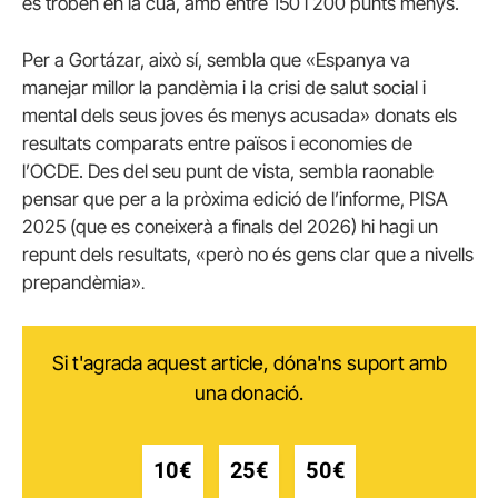
es troben en la cua, amb entre 150 i 200 punts menys.
Per a Gortázar, això sí, sembla que «Espanya va
manejar millor la pandèmia i la crisi de salut social i
mental dels seus joves és menys acusada» donats els
resultats comparats entre països i economies de
l’OCDE. Des del seu punt de vista, sembla raonable
pensar que per a la pròxima edició de l’informe, PISA
2025 (que es coneixerà a finals del 2026) hi hagi un
repunt dels resultats, «però no és gens clar que a nivells
prepandèmia»
.
Si t'agrada aquest article, dóna'ns suport amb
una donació.
10€
25€
50€