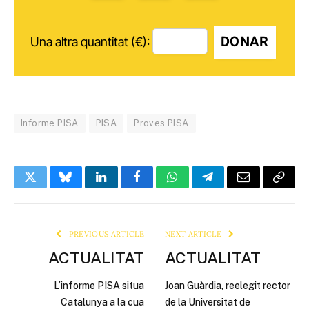
DONAR
Una altra quantitat (€):
Informe PISA
PISA
Proves PISA
Twitter
Bluesky
LinkedIn
Facebook
WhatsApp
Telegram
Email
Copy
Link
PREVIOUS ARTICLE
NEXT ARTICLE
ACTUALITAT
ACTUALITAT
L’informe PISA situa
Joan Guàrdia, reelegit rector
Catalunya a la cua
de la Universitat de