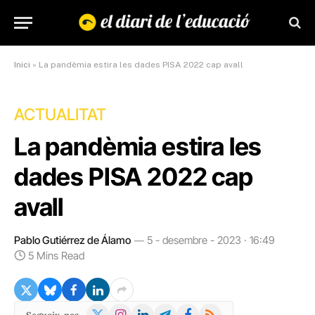
Inici
»
La pandèmia estira les dades PISA 2022 cap avall
ACTUALITAT
La pandèmia estira les
dades PISA 2022 cap
avall
Pablo Gutiérrez de Álamo
5 - desembre - 2023 · 16:49
5 Mins Read
X
Instagram
LinkedIn
Telegram
Facebook
RSS