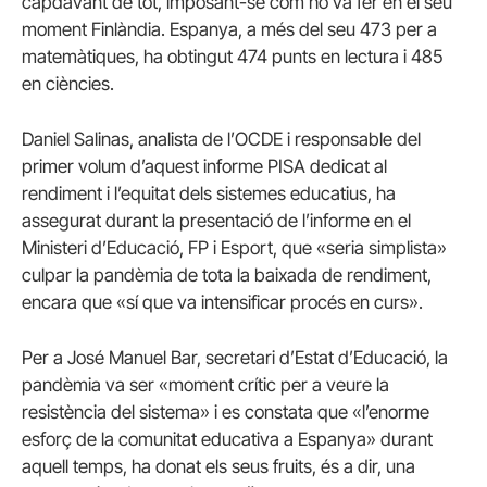
capdavant de tot, imposant-se com ho va fer en el seu
moment Finlàndia. Espanya, a més del seu 473 per a
matemàtiques, ha obtingut 474 punts en lectura i 485
en ciències.
Daniel Salinas, analista de l’OCDE i responsable del
primer volum d’aquest informe PISA dedicat al
rendiment i l’equitat dels sistemes educatius, ha
assegurat durant la presentació de l’informe en el
Ministeri d’Educació, FP i Esport, que «seria simplista»
culpar la pandèmia de tota la baixada de rendiment,
encara que «sí que va intensificar procés en curs».
Per a José Manuel Bar, secretari d’Estat d’Educació, la
pandèmia va ser «moment crític per a veure la
resistència del sistema» i es constata que «l’enorme
esforç de la comunitat educativa a Espanya» durant
aquell temps, ha donat els seus fruits, és a dir, una