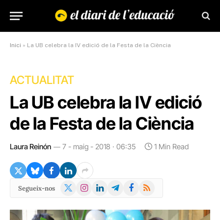
Inici
»
La UB celebra la IV edició de la Festa de la Ciència
ACTUALITAT
La UB celebra la IV edició
de la Festa de la Ciència
Laura Reinón
7 - maig - 2018 · 06:35
1 Min Read
X
Instagram
LinkedIn
Telegram
Facebook
RSS
Segueix-nos
(Twitter)