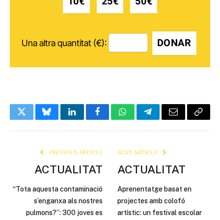
10€
25€
50€
DONAR
Una altra quantitat (€):
Twitter
Bluesky
LinkedIn
Facebook
WhatsApp
Telegram
Email
Copy
Link
PREVIOUS ARTICLE
NEXT ARTICLE
ACTUALITAT
ACTUALITAT
“Tota aquesta contaminació
Aprenentatge basat en
s’enganxa als nostres
projectes amb colofó
pulmons?”: 300 joves es
artístic: un festival escolar