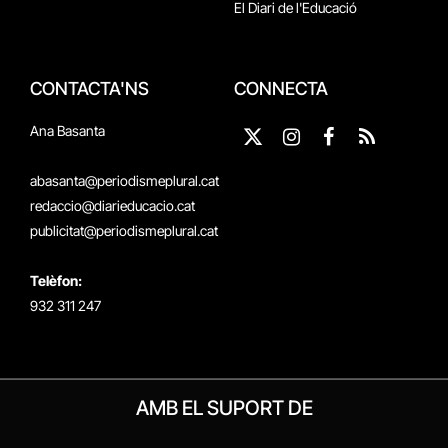
El Diari de l'Educació
CONTACTA'NS
CONNECTA
Ana Basanta
X
Instagram
Facebook
RSS
(Twitter)
abasanta@periodismeplural.cat
redaccio@diarieducacio.cat
publicitat@periodismeplural.cat
Telèfon:
932 311 247
AMB EL SUPORT DE