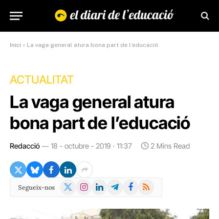
Inici
»
La vaga general atura bona part de l’educació
ACTUALITAT
La vaga general atura
bona part de l’educació
Redacció
18 - octubre - 2019 · 11:37
2 Mins Read
X
Instagram
LinkedIn
Telegram
Facebook
RSS
Segueix-nos
(Twitter)