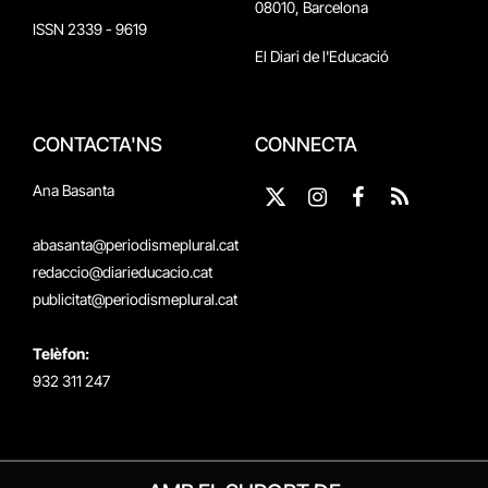
08010, Barcelona
ISSN 2339 - 9619
El Diari de l'Educació
CONTACTA'NS
CONNECTA
Ana Basanta
X
Instagram
Facebook
RSS
(Twitter)
abasanta@periodismeplural.cat
redaccio@diarieducacio.cat
publicitat@periodismeplural.cat
Telèfon:
932 311 247