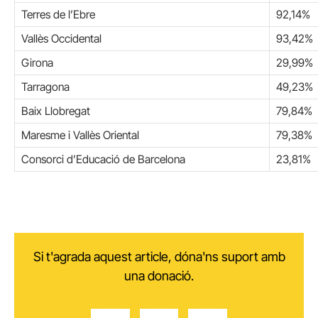
Terres de l’Ebre
92,14%
Vallès Occidental
93,42%
Girona
29,99%
Tarragona
49,23%
Baix Llobregat
79,84%
Maresme i Vallès Oriental
79,38%
Consorci d’Educació de Barcelona
23,81%
Si t'agrada aquest article, dóna'ns suport amb
una donació.