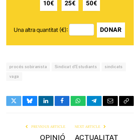
10€
25€
50€
DONAR
Una altra quantitat (€):
procés sobiranista
Sindicat d'Estudiants
sindicats
vaga
Twitter
Bluesky
LinkedIn
Facebook
WhatsApp
Telegram
Email
Copy
Link
PREVIOUS ARTICLE
NEXT ARTICLE
OPINIÓ
ACTUALITAT