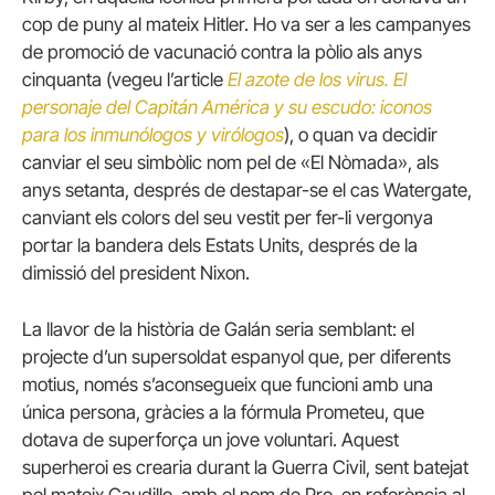
cop de puny al mateix Hitler. Ho va ser a les campanyes
de promoció de vacunació contra la pòlio als anys
cinquanta (vegeu l’article
El azote de los virus. El
personaje del Capitán América y su escudo: iconos
para los inmunólogos y virólogos
), o quan va decidir
canviar el seu simbòlic nom pel de «El Nòmada», als
anys setanta, després de destapar-se el cas Watergate,
canviant els colors del seu vestit per fer-li vergonya
portar la bandera dels Estats Units, després de la
dimissió del president Nixon.
La llavor de la història de Galán seria semblant: el
projecte d’un supersoldat espanyol que, per diferents
motius, només s’aconsegueix que funcioni amb una
única persona, gràcies a la fórmula Prometeu, que
dotava de superforça un jove voluntari. Aquest
superheroi es crearia durant la Guerra Civil, sent batejat