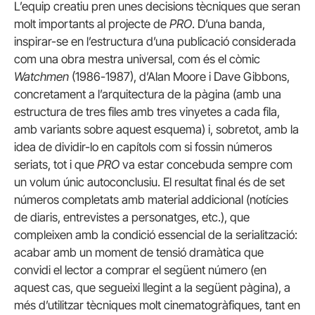
L’equip creatiu pren unes decisions tècniques que seran
molt importants al projecte de
PRO
. D’una banda,
inspirar-se en l’estructura d’una publicació considerada
com una obra mestra universal, com és el còmic
Watchmen
(1986-1987), d’Alan Moore i Dave Gibbons,
concretament a l’arquitectura de la pàgina (amb una
estructura de tres files amb tres vinyetes a cada fila,
amb variants sobre aquest esquema) i, sobretot, amb la
idea de dividir-lo en capítols com si fossin números
seriats, tot i que
PRO
va estar concebuda sempre com
un volum únic autoconclusiu. El resultat final és de set
números completats amb material addicional (notícies
de diaris, entrevistes a personatges, etc.), que
compleixen amb la condició essencial de la serialització:
acabar amb un moment de tensió dramàtica que
convidi el lector a comprar el següent número (en
aquest cas, que segueixi llegint a la següent pàgina), a
més d’utilitzar tècniques molt cinematogràfiques, tant en