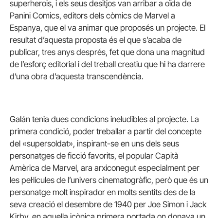
superherois, i els seus desitjos van arribar a oïda de
Panini Comics, editors dels còmics de Marvel a
Espanya, que el va animar que proposés un projecte. El
resultat d’aquesta proposta és el que s’acaba de
publicar, tres anys després, fet que dona una magnitud
de l’esforç editorial i del treball creatiu que hi ha darrere
d’una obra d’aquesta transcendència.
Galán tenia dues condicions ineludibles al projecte. La
primera condició, poder treballar a partir del concepte
del «supersoldat», inspirant-se en uns dels seus
personatges de ficció favorits, el popular Capità
Amèrica de Marvel, ara arxiconegut especialment per
les pel·lícules de l’univers cinematogràfic, però que és un
personatge molt inspirador en molts sentits des de la
seva creació el desembre de 1940 per Joe Simon i Jack
Kirby, en aquella icònica primera portada on donava un