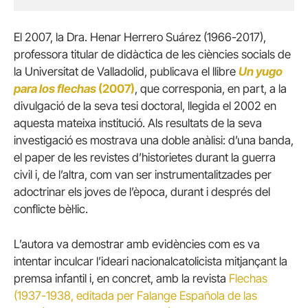
El 2007, la Dra. Henar Herrero Suárez (1966-2017),
professora titular de didàctica de les ciències socials de
la Universitat de Valladolid, publicava el llibre
Un yugo
para los flechas
(2007)
, que corresponia, en part, a la
divulgació de la seva tesi doctoral, llegida el 2002 en
aquesta mateixa institució. Als resultats de la seva
investigació es mostrava una doble anàlisi: d’una banda,
el paper de les revistes d’historietes durant la guerra
civil i, de l’altra, com van ser instrumentalitzades per
adoctrinar els joves de l’època, durant i després del
conflicte bèl·lic.
L’autora va demostrar amb evidències com es va
intentar inculcar l’ideari nacionalcatolicista mitjançant la
premsa infantil i, en concret, amb la revista
Flechas
(1937-1938, editada per Falange Española de las