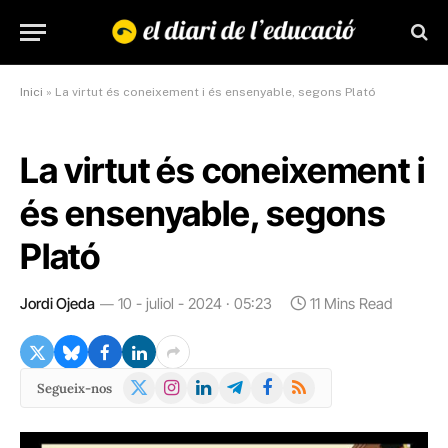
Inici
»
La virtut és coneixement i és ensenyable, segons Plató
La virtut és coneixement i
és ensenyable, segons
Plató
Jordi Ojeda
10 - juliol - 2024 · 05:23
11 Mins Read
X
Instagram
LinkedIn
Telegram
Facebook
RSS
Segueix-nos
(Twitter)