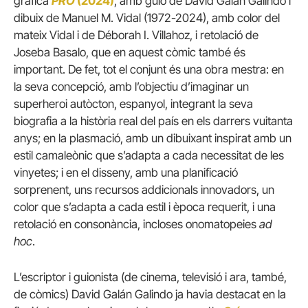
gràfica
PRO
(2024)
, amb guió de David Galán Galindo i
dibuix de Manuel M. Vidal (1972-2024), amb color del
mateix Vidal i de Déborah I. Villahoz, i retolació de
Joseba Basalo, que en aquest còmic també és
important. De fet, tot el conjunt és una obra mestra: en
la seva concepció, amb l’objectiu d’imaginar un
superheroi autòcton, espanyol, integrant la seva
biografia a la història real del país en els darrers vuitanta
anys; en la plasmació, amb un dibuixant inspirat amb un
estil camaleònic que s’adapta a cada necessitat de les
vinyetes; i en el disseny, amb una planificació
sorprenent, uns recursos addicionals innovadors, un
color que s’adapta a cada estil i època requerit, i una
retolació en consonància, incloses onomatopeies
ad
hoc
.
L’escriptor i guionista (de cinema, televisió i ara, també,
de còmics) David Galán Galindo ja havia destacat en la