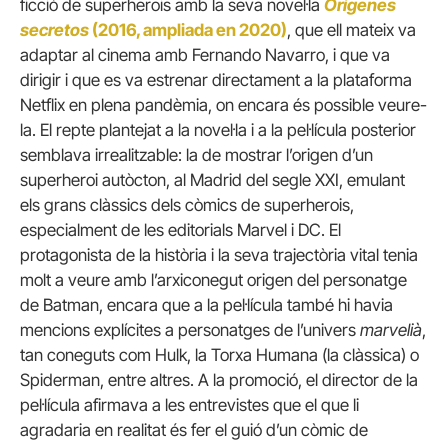
ficció de superherois amb la seva novel·la
Orígenes
secretos
(2016, ampliada en 2020)
, que ell mateix va
adaptar al cinema amb Fernando Navarro, i que va
dirigir i que es va estrenar directament a la plataforma
Netflix en plena pandèmia, on encara és possible veure-
la. El repte plantejat a la novel·la i a la pel·lícula posterior
semblava irrealitzable: la de mostrar l’origen d’un
superheroi autòcton, al Madrid del segle XXI, emulant
els grans clàssics dels còmics de superherois,
especialment de les editorials Marvel i DC. El
protagonista de la història i la seva trajectòria vital tenia
molt a veure amb l’arxiconegut origen del personatge
de Batman, encara que a la pel·lícula també hi havia
mencions explícites a personatges de l’univers
marvelià
,
tan coneguts com Hulk, la Torxa Humana (la clàssica) o
Spiderman, entre altres. A la promoció, el director de la
pel·lícula afirmava a les entrevistes que el que li
agradaria en realitat és fer el guió d’un còmic de