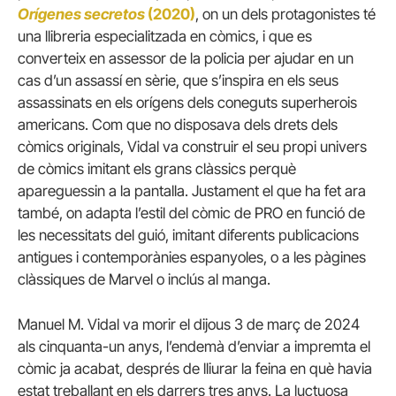
Orígenes secretos
(2020)
, on un dels protagonistes té
una llibreria especialitzada en còmics, i que es
converteix en assessor de la policia per ajudar en un
cas d’un assassí en sèrie, que s’inspira en els seus
assassinats en els orígens dels coneguts superherois
americans. Com que no disposava dels drets dels
còmics originals, Vidal va construir el seu propi univers
de còmics imitant els grans clàssics perquè
apareguessin a la pantalla. Justament el que ha fet ara
també, on adapta l’estil del còmic de PRO en funció de
les necessitats del guió, imitant diferents publicacions
antigues i contemporànies espanyoles, o a les pàgines
clàssiques de Marvel o inclús al manga.
Manuel M. Vidal va morir el dijous 3 de març de 2024
als cinquanta-un anys, l’endemà d’enviar a impremta el
còmic ja acabat, després de lliurar la feina en què havia
estat treballant en els darrers tres anys. La luctuosa