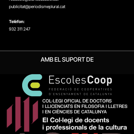
publicitat@periodismeplural.cat
Telèfon:
932 311 247
AMB EL SUPORT DE