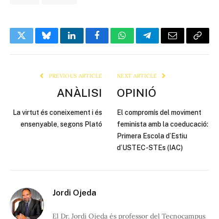
Twitter
Bluesky
LinkedIn
Facebook
WhatsApp
Telegram
Email
Copy
Link
PREVIOUS ARTICLE
NEXT ARTICLE
ANÀLISI
OPINIÓ
La virtut és coneixement i és
El compromís del moviment
ensenyable, segons Plató
feminista amb la coeducació:
Primera Escola d’Estiu
d’USTEC-STEs (IAC)
Jordi Ojeda
El Dr. Jordi Ojeda és professor del Tecnocampus