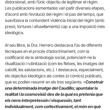
distorsionat, amb l’únic objectiu de legitimar el règim.
Les publicacions esmentades van patir diverses etapes,
d’acord amb l’evolució del règim i el pas del temps, que
suavitzava la contundent violència inicial del règim (amb
presó, tortures i afusellaments) cap a una imposició més
ideològica.
Al seu llibre, la Dra. Herrero destacava l’ús de diferents
tècniques en el procés d’adoctrinament, com la
codificació de la simbologia social, potenciant-ne la
ritualització i rutinització (com les fletxes, les imatges del
cabdill, les salutacions, etc.). I destacava, especialment,
els objectius ideològics als contes (o còmics) publicats,
que es podien resumir en els tres següents: «
Construir
una determinada imatge del Caudillo; apuntalar la
realitat i la cosmovisió des de la qual es pretenia que
els nens interpretessin i visquessin, tant
individualment, com col·lectivament, el món en què