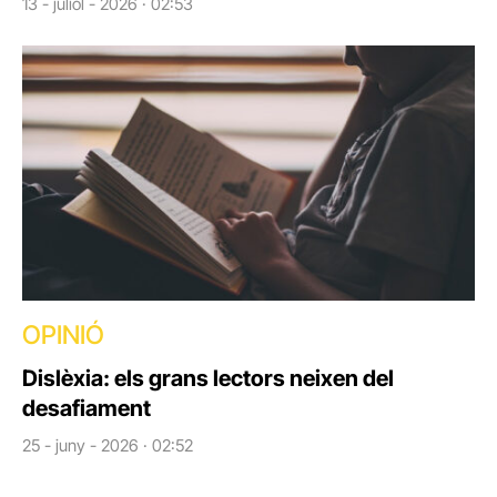
13 - juliol - 2026 · 02:53
OPINIÓ
Dislèxia: els grans lectors neixen del
desafiament
25 - juny - 2026 · 02:52