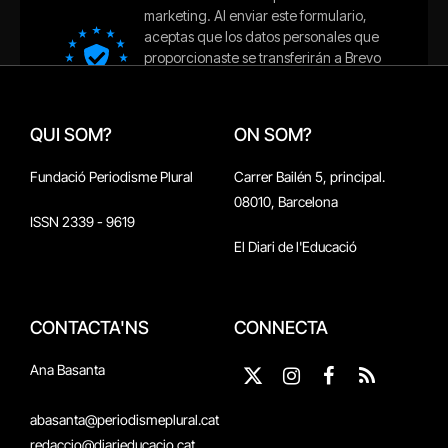
QUI SOM?
ON SOM?
Fundació Periodisme Plural
Carrer Bailén 5, principal.
08010, Barcelona
ISSN 2339 - 9619
El Diari de l'Educació
CONTACTA'NS
CONNECTA
Ana Basanta
X
Instagram
Facebook
RSS
(Twitter)
abasanta@periodismeplural.cat
redaccio@diarieducacio.cat