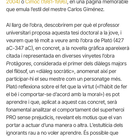
2004)
o
Cimoc (1981-1996)
, en una pàgina memorable
que emula l’estil del mestre Carlos Giménez.
Al llarg de l’obra, descobrirem per què el professor
universitari proposa aquesta tesi doctoral a la jove, i
veurem que té molt a veure amb l’obra de Plató (427
aC-347 aC), en concret, a la novel·la gràfica apareixerà
citada i representada en diverses vinyetes l’obra
Protàgores
, considerada el primer dels diàlegs majors
del filòsof, un «diàleg socràtic», anomenat així per
participar-hi el seu mestre com un personatge més.
Plató reflexiona sobre el fet que la virtut («l’hàbit de fer
el bé i comportar-se d’acord amb la moral») es pot
aprendre i que, aplicat a aquest cas concret, serà
fonamental analitzar el comportament del superheroi
PRO sense prejudicis, revelant els motius que el van
portar a actuar d’una manera o altra. L’estultícia dels
ignorants rau a no voler aprendre. És possible que