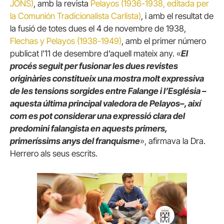
JONS)
, amb la revista
Pelayos (1936-1938, editada per
la Comunión Tradicionalista Carlista)
, i amb el resultat de
la fusió de totes dues el 4 de novembre de 1938,
Flechas y Pelayos (1938-1949)
, amb el primer número
publicat l’11 de desembre d’aquell mateix any. «
El
procés seguit per fusionar les dues revistes
originàries constitueix una mostra molt expressiva
de les tensions sorgides entre Falange i l’Església –
aquesta última principal valedora de Pelayos–, així
com es pot considerar una expressió clara del
predomini falangista en aquests primers,
primeríssims anys del franquisme
», afirmava la Dra.
Herrero als seus escrits.