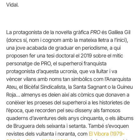
Vidal.
La protagonista de la novel·la gràfica
PRO
és Galilea Gil
(doncs sí, nom i cognom amb la mateixa lletra a l’inici),
una jove acabada de graduar en periodisme, a qui
proposen fer una tesi doctoral el 2019 sobre el mític
personatge de PRO, el superheroi franquista
protagonista d’aquesta ucronia, que va lluitar i va
vèncer vilans amb noms tan simbòlics com l’Anarquista
Ateu, el Bicèfal Sindicalista, la Santa Sagnant o la Guineu
Roja… almenys es deien així als còmics que donaven a
conèixer les proeses del superheroi a les historietes de
l’època, que recorden pel seu disseny als famosos
quaderns d’aventures dels anys cinquanta, o els àlbums
de Bruguera dels seixanta i setanta. També s’evoquen
revistes dels vuitanta i noranta, com
El Víbora (1979-