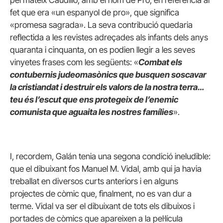
pel mateix Caudillo, amb el nom de Pro, en referència al
fet que era «un espanyol de pro», que significa
«promesa sagrada». La seva contribució quedaria
reflectida a les revistes adreçades als infants dels anys
quaranta i cinquanta, on es podien llegir a les seves
vinyetes frases com les següents: «
Combat els
contubernis judeomasònics que busquen soscavar
la cristiandat i destruir els valors de la nostra terra…
teu és l’escut que ens protegeix de l’enemic
comunista que aguaita les nostres famílies
».
I, recordem, Galán tenia una segona condició ineludible:
que el dibuixant fos Manuel M. Vidal, amb qui ja havia
treballat en diversos curts anteriors i en alguns
projectes de còmic que, finalment, no es van dur a
terme. Vidal va ser el dibuixant de tots els dibuixos i
portades de còmics que apareixen a la pel·lícula