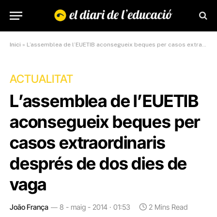
Inici
»
L’assemblea de l’EUETIB aconsegueix beques per casos extraordinaris després de dos dies de vaga
ACTUALITAT
L’assemblea de l’EUETIB
aconsegueix beques per
casos extraordinaris
després de dos dies de
vaga
João França
8 - maig - 2014 · 01:53
2 Mins Read