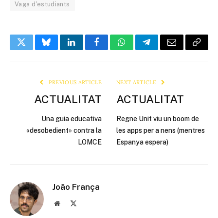
Vaga d'estudiants
Twitter
Bluesky
LinkedIn
Facebook
WhatsApp
Telegram
Email
Copy
Link
PREVIOUS ARTICLE
NEXT ARTICLE
ACTUALITAT
ACTUALITAT
Una guia educativa
Regne Unit viu un boom de
«desobedient» contra la
les apps per a nens (mentres
LOMCE
Espanya espera)
João França
Website
X
(Twitter)