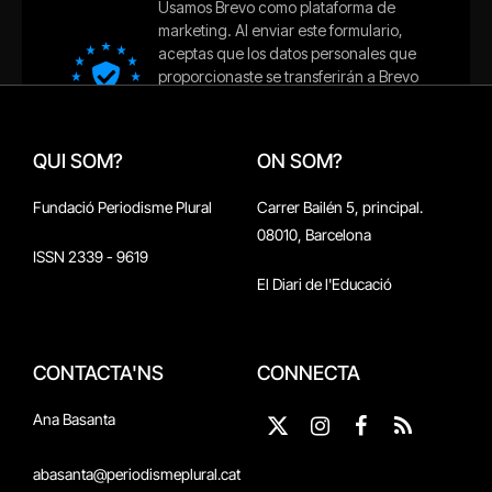
QUI SOM?
ON SOM?
Fundació Periodisme Plural
Carrer Bailén 5, principal.
08010, Barcelona
ISSN 2339 - 9619
El Diari de l'Educació
CONTACTA'NS
CONNECTA
Ana Basanta
X
Instagram
Facebook
RSS
(Twitter)
abasanta@periodismeplural.cat