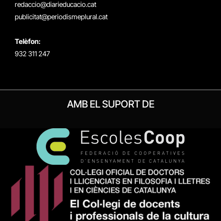
redaccio@diarieducacio.cat
publicitat@periodismeplural.cat
Telèfon:
932 311 247
AMB EL SUPORT DE