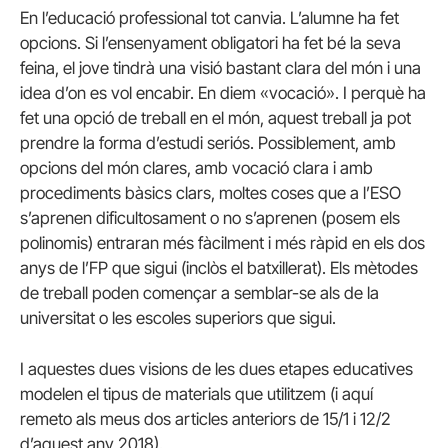
En l’educació professional tot canvia. L’alumne ha fet
opcions. Si l’ensenyament obligatori ha fet bé la seva
feina, el jove tindrà una visió bastant clara del món i una
idea d’on es vol encabir. En diem «vocació». I perquè ha
fet una opció de treball en el món, aquest treball ja pot
prendre la forma d’estudi seriós. Possiblement, amb
opcions del món clares, amb vocació clara i amb
procediments bàsics clars, moltes coses que a l’ESO
s’aprenen dificultosament o no s’aprenen (posem els
polinomis) entraran més fàcilment i més ràpid en els dos
anys de l’FP que sigui (inclòs el batxillerat). Els mètodes
de treball poden començar a semblar-se als de la
universitat o les escoles superiors que sigui.
I aquestes dues visions de les dues etapes educatives
modelen el tipus de materials que utilitzem (i aquí
remeto als meus dos articles anteriors de 15/1 i 12/2
d’aquest any 2018).