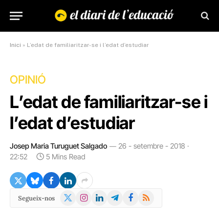
Inici
»
L’edat de familiaritzar-se i l’edat d’estudiar
OPINIÓ
L’edat de familiaritzar-se i
l’edat d’estudiar
Josep Maria Turuguet Salgado
26 - setembre - 2018 ·
22:52
5 Mins Read
X
Instagram
LinkedIn
Telegram
Facebook
RSS
Segueix-nos
(Twitter)