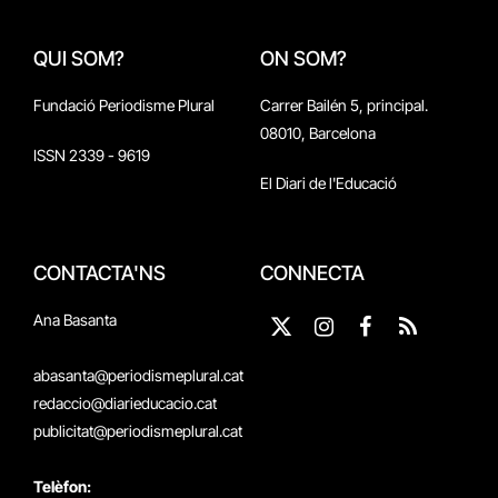
QUI SOM?
ON SOM?
Fundació Periodisme Plural
Carrer Bailén 5, principal.
08010, Barcelona
ISSN 2339 - 9619
El Diari de l'Educació
CONTACTA'NS
CONNECTA
Ana Basanta
X
Instagram
Facebook
RSS
(Twitter)
abasanta@periodismeplural.cat
redaccio@diarieducacio.cat
publicitat@periodismeplural.cat
Telèfon: