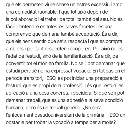
que els permeten viure sense un estrès excessiu i amb
una comoditat raonable. I que tot això depèn de
la col·laboració i el treball de tots i també del seu. No és
fàcil d’entendre en totes les seves facetes i és una
comprensió que demana també acceptació. És a dir,
que els nens sentin que se’ls respecta i que es compta
amb ells i per tant respecten i cooperen. Per això no és
l’edat de l’estudi, sinó de la familiarització. És a dir, de
convertir tot el món en família. No se li pot demanar que
estudiï perquè no ha expressat vocació. En tot cas en el
període transitori, l’ESO, es pot iniciar una preparació a
l’estudi, que és propi de la professió. I és que l’estudi és
aplicació a una cosa concreta i decidida. Sí que se li pot
demanar treball, que és una adhesió a la seva condició
humana, però és un treball genèric. ¿No serà
l’enfocament
pseudouniversitari
de la primària i l’ESO un
obstacle per trobar la vocació a temps per a molts?