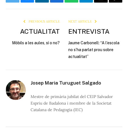
Twitter
Bluesky
LinkedIn
Facebook
WhatsApp
Telegram
Email
Copy
Link
PREVIOUS ARTICLE
NEXT ARTICLE
ACTUALITAT
ENTREVISTA
Mòbils a les aules, sí o no?
Jaume Carbonell: “A l’escola
no s’ha parlat prou sobre
actualitat”
Josep Maria Turuguet Salgado
Mestre de primària jubilat del CEIP Salvador
Espriu de Badalona i membre de la Societat
Catalana de Pedagogia (IEC)