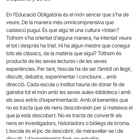
En l’Educació Obligatòria és el món sencer que s’ha de
veure. De la manera més omnicomprensiva que
cadascú pugui. És que algú té una cultura «total»?
Tothom s’ha orientat d’alguna manera, ha intentat veure
el tot i després ha triat. Hi ha algun mestre que conegui
tots els clàssics, de la matèria que sigui? Tothom és
producte de les seves lectures i de les seves
experiències. Per tant, l’escola ha de ser l’àmbit on llegir,
discutir, debatre, experimentar i concloure… amb
direcció. Cada escola o institut hauria de donar fe de
gairebé tot el món amb les seves aules-biblioteca i amb
els seus estris d’experimentació. Amb el benentès que
no es tracta que els nens descobreixin per si mateixos el
que ja està descobert. No es tracta de convertir els
nens en investigadors, historiadors o biòlegs de broma.
L’escola és el joc de descobrir, de meravellar-se i de
discutir. I d’experimentar fent, no estudiar