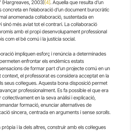
l” (Hargreaves, 2003)
[4]
. Aquella que resulta d’un
s concreta en l’elaboració d’un document burocràtic
 mal anomenada col·laboració, sustentada en
sinó més aviat tot el contrari. La col·laboració
mpromís amb el propi desenvolupament professional
pis com el bé comú i la justícia social.
boració impliquen esforç i renúncia a determinades
 permeten enfrontar els endèmics estats
s sensacions de formar part d’un projecte comú en un
t context, el professorat es considera acceptat en la
s seus col·legues. Aquesta bona disposició permet
i avançar professionalment. Es fa possible el que era
 col·lectivament en la seva anàlisi i explicació,
mandar formació, enunciar alternatives de
ació sincera, centrada en arguments i sense
sorolls
.
ròpia i la dels altres, construir amb els col·legues