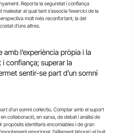
enyament. Reporta la seguretat i confiança
malestar al qual tant s’associa l’exercici de la
perspectiva molt més reconfortant, la del
ostat d’uns altres.
 amb l’experiència pròpia i la
 i confiança; superar la
permet sentir-se part d’un somni
art d’un somni col·lectiu. Comptar amb el suport
 en col·laboració, en xarxa, de debat i anàlisi de
ir propòsits identitaris encomiables i de gran
sgotament emocional, l’aïllament laboral i el buit,