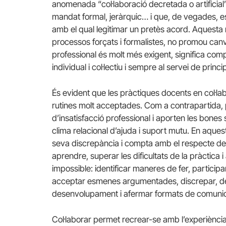
anomenada “col·laboració decretada o artificia
mandat formal, jeràrquic… i que, de vegades, e
amb el qual legitimar un pretès acord. Aquesta
processos forçats i formalistes, no promou canvi 
professional és molt més exigent, significa co
individual i col·lectiu i sempre al servei de princi
És evident que les pràctiques docents en col·la
rutines molt acceptades. Com a contrapartida,
d’insatisfacció professional i aporten les bone
clima relacional d’ajuda i suport mutu. En aques
seva discrepància i compta amb el respecte del
aprendre, superar les dificultats de la pràctica 
impossible: identificar maneres de fer, participar
acceptar esmenes argumentades, discrepar, de
desenvolupament i afermar formats de comunic
Col·laborar permet recrear-se amb l’experiència p