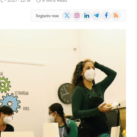
ç - 2021 · 22:19
9 Mins Read
X
Instagram
LinkedIn
Telegram
Facebook
RSS
Segueix-nos
(Twitter)