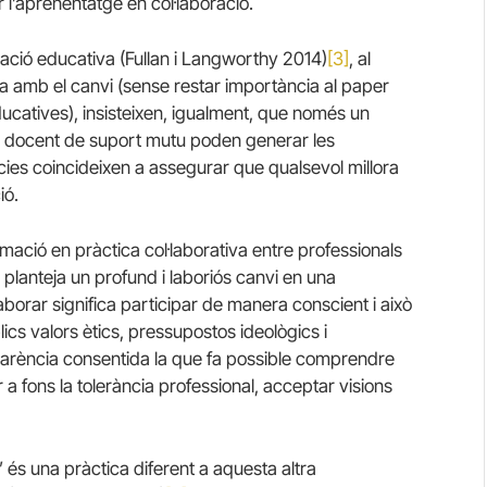
 l’aprenentatge en col·laboració.
vació educativa (Fullan i Langworthy 2014)
[3]
, al
 amb el canvi (sense restar importància al paper
educatives), insisteixen, igualment, que només un
ica docent de suport mutu poden generar les
cies coincideixen a assegurar que qualsevol millora
ió.
mació en pràctica col·laborativa entre professionals
planteja un profund i laboriós canvi en una
aborar significa participar de manera conscient i això
cs valors ètics, pressupostos ideològics i
arència consentida la que fa possible comprendre
ar a fons la tolerància professional, acceptar visions
” és una pràctica diferent a aquesta altra