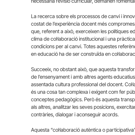
necessària revisió curricular, demanen fomentar
La recerca sobre els processos de canvi i inno
costat de l’experiència docent més compromesa
que, referent a això, exerceixen les polítiques 
clima de col·laboració institucional i una pràct
condicions per al canvi. Totes aquestes referèn
en educació ha de ser construïda en col·laborac
Succeeix, no obstant això, que aquesta transfor
de l’ensenyament i amb altres agents educatius 
assentada cultura professional del docent. Col·l
és una cosa tan complexa i exigent com fer públi
conceptes pedagògics. Però és aquesta transp
als altres, analitzar les seves posicions, exercit
contràries, dialogar i aconseguir acords.
Aquesta “col·laboració autèntica o participativa