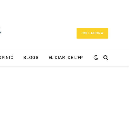
COL·LABORA
OPINIÓ
BLOGS
EL DIARI DE L’FP