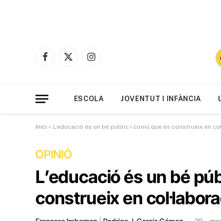
Facebook
X
Instagram
(Twitter)
ESCOLA
JOVENTUT I INFÀNCIA
Inici
»
L’educació és un bé públic i comú que es construeix en col
OPINIÓ
L’educació és un bé púb
construeix en col·labora