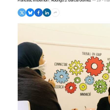
Francesc Imbernon
|
Rodrigo J. García Gómez
29 - mar