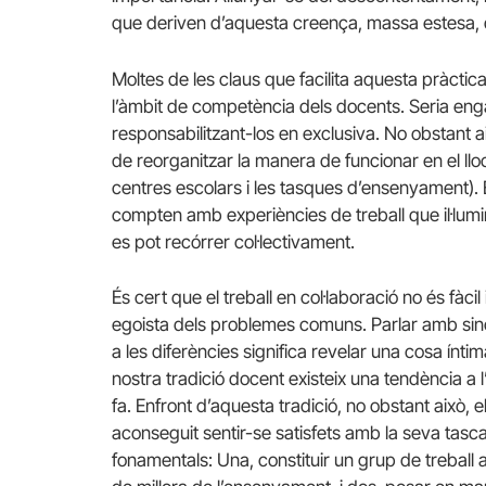
que deriven d’aquesta creença, massa estesa, 
Moltes de les claus que facilita aquesta pràctic
l’àmbit de competència dels docents. Seria eng
responsabilitzant-los en exclusiva. No obstant ai
de reorganitzar la manera de funcionar en el llo
centres escolars i les tasques d’ensenyament). 
compten amb experiències de treball que il·lu
es pot recórrer col·lectivament.
És cert que el treball en col·laboració no és fàcil
egoista dels problemes comuns. Parlar amb sinc
a les diferències significa revelar una cosa íntima
nostra tradició docent existeix una tendència a l
fa. Enfront d’aquesta tradició, no obstant això, 
aconseguit sentir-se satisfets amb la seva tasc
fonamentals: Una, constituir un grup de treball 