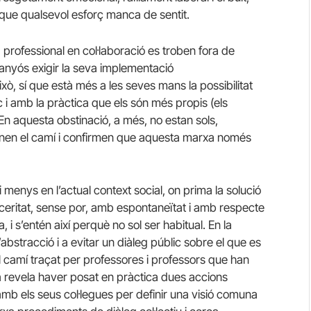
que qualsevol esforç manca de sentit.
a professional en col·laboració es troben fora de
anyós exigir la seva implementació
xò, sí que està més a les seves mans la possibilitat
c i amb la pràctica que els són més propis (els
En aquesta obstinació, a més, no estan sols,
minen el camí i confirmen que aquesta marxa només
 i menys en l’actual context social, on prima la solució
eritat, sense por, amb espontaneïtat i amb respecte
, i s’entén així perquè no sol ser habitual. En la
’abstracció i a evitar un diàleg públic sobre el que es
el camí traçat per professores i professors que han
a revela haver posat en pràctica dues accions
amb els seus col·legues per definir una visió comuna