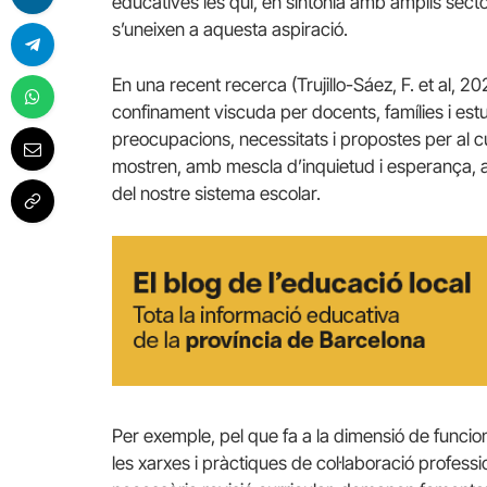
educatives les qui, en sintonia amb amplis sect
s’uneixen a aquesta aspiració.
En una recent recerca (Trujillo-Sáez, F. et al, 20
confinament viscuda per docents, famílies i est
preocupacions, necessitats i propostes per al 
mostren, amb mescla d’inquietud i esperança,
del nostre sistema escolar.
Per exemple, pel que fa a la dimensió de funci
les xarxes i pràctiques de col·laboració profess