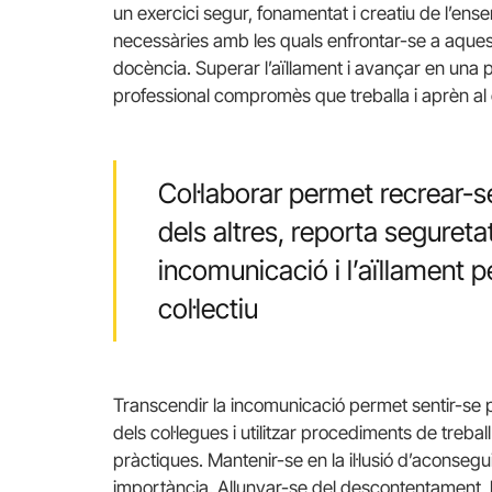
un exercici segur, fonamentat i creatiu de l’ens
necessàries amb les quals enfrontar-se a aquest 
docència. Superar l’aïllament i avançar en una 
professional compromès que treballa i aprèn al c
Col·laborar permet recrear-se
dels altres, reporta seguretat
incomunicació i l’aïllament 
col·lectiu
Transcendir la incomunicació permet sentir-se p
dels col·legues i utilitzar procediments de treball
pràctiques. Mantenir-se en la il·lusió d’aconsegu
importància. Allunyar-se del descontentament, l’e