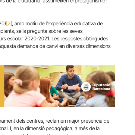
ors de la ciutadania, assumeixen el protagonisme i
20)
[2]
, amb motiu de l’experiència educativa de
udiants, se’ls pregunta sobre les seves
curs escolar 2020-2021. Les respostes obtingudes
 aquesta demanda de canvi en diverses dimensions
onament dels centres, reclamen major presència de
ional. I, en la dimensió pedagògica, a més de la