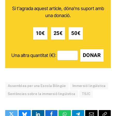
Si t'agrada aquest article, dóna'ns suport amb
una donació.
10€
25€
50€
DONAR
Una altra quantitat (€):
Assemblea per una Escola Bilingüe
Immersió lingüística
Sentències sobre la immersió lingüística
TSJC