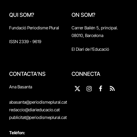
QUI SOM?
ON SOM?
Fundació Periodisme Plural
Carrer Bailén 5, principal.
08010, Barcelona
ISSN 2339 - 9619
El Diari de l'Educació
CONTACTA'NS
CONNECTA
Ana Basanta
X
Instagram
Facebook
RSS
(Twitter)
abasanta@periodismeplural.cat
redaccio@diarieducacio.cat
publicitat@periodismeplural.cat
Telèfon: