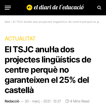
Inici
»
El TSJC anul·la dos projectes lingüístics de centre perquè no garanteixen el 25% del castellà
ACTUALITAT
El TSJC anul·la dos
projectes lingüístics de
centre perquè no
garanteixen el 25% del
castellà
Redacció
30 - març - 2021 · 12:27
4 Mins Read