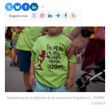
X
Instagram
LinkedIn
Telegram
Facebook
RSS
Segueix-nos
(Twitter)
Manifestació en defensa de la immersió lingüística. /ENRIC
CATALÀ