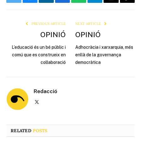
Twitter
Bluesky
LinkedIn
Facebook
WhatsApp
Telegram
Email
Copy
Link
PREVIOUS ARTICLE
NEXT ARTICLE
OPINIÓ
OPINIÓ
L’educació és un bé públic i
Adhocràcia i xarxarquia, més
comú que es construeix en
enllà de la governança
col·laboració
democràtica
Redacció
X
(Twitter)
RELATED
POSTS