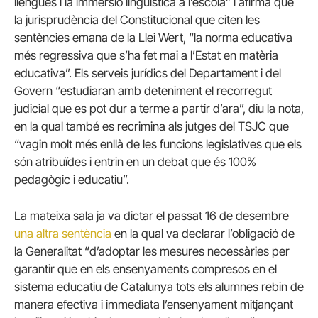
llengües i la immersió lingüística a l’escola” i afirma que
la jurisprudència del Constitucional que citen les
sentències emana de la Llei Wert, “la norma educativa
més regressiva que s’ha fet mai a l’Estat en matèria
educativa”. Els serveis jurídics del Departament i del
Govern “estudiaran amb deteniment el recorregut
judicial que es pot dur a terme a partir d’ara”, diu la nota,
en la qual també es recrimina als jutges del TSJC que
“vagin molt més enllà de les funcions legislatives que els
són atribuïdes i entrin en un debat que és 100%
pedagògic i educatiu”.
La mateixa sala ja va dictar el passat 16 de desembre
una altra sentència
en la qual va declarar l’obligació de
la Generalitat “d’adoptar les mesures necessàries per
garantir que en els ensenyaments compresos en el
sistema educatiu de Catalunya tots els alumnes rebin de
manera efectiva i immediata l’ensenyament mitjançant