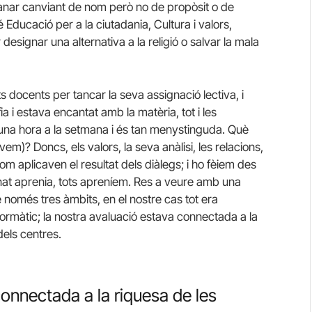
 anar canviant de nom però no de propòsit o de
é Educació per a la ciutadania, Cultura i valors,
 designar una alternativa a la religió o salvar la mala
s docents per tancar la seva assignació lectiva, i
ia i estava encantat amb la matèria, tot i les
 una hora a la setmana i és tan menystinguda. Què
)? Doncs, els valors, la seva anàlisi, les relacions,
om aplicaven el resultat dels diàlegs; i ho fèiem des
mnat aprenia, tots apreníem. Res a veure amb una
e només tres àmbits, en el nostre cas tot era
 informàtic; la nostra avaluació estava connectada a la
dels centres.
onnectada a la riquesa de les