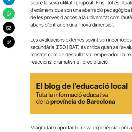
sobre la seva utilitat i propòsit. Fins i tot es ri
d’exàmens que són una aberració pedagògica i q
de les proves d’accés a la universitat com l’autèn
abans d’entrar en una “nova dimensió”.
Les avaluacions externes sovint són incòmodes,
secundària (ESO i BAT) és crítica quan se l’ava
mostrat com de despullat va l’emperador i la reac
reaccions: dramatisme i precipitació.
M’agradaria aportar la meva experiència com a p