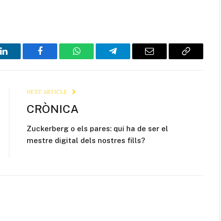
LinkedIn
Facebook
WhatsApp
Telegram
Email
Copy
Link
NEXT ARTICLE
CRÒNICA
Zuckerberg o els pares: qui ha de ser el
mestre digital dels nostres fills?