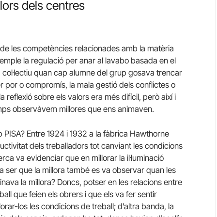
alors dels centres
nt de les competències relacionades amb la matèria
xemple la regulació per anar al lavabo basada en el
 col·lectiu quan cap alumne del grup gosava trencar
 por o compromís, la mala gestió dels conflictes o
a reflexió sobre els valors era més difícil, però així i
temps observàvem millores que ens animaven.
b PISA? Entre 1924 i 1932 a la fàbrica Hawthorne
ctivitat dels treballadors tot canviant les condicions
cerca va evidenciar que en millorar la il·luminació
a ser que la millora també es va observar quan les
nava la millora? Doncs, potser en les relacions entre
ball que feien els obrers i que els va fer sentir
orar-los les condicions de treball; d’altra banda, la