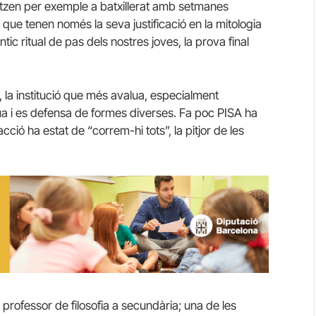
tualitzen per exemple a batxillerat amb setmanes
ue tenen només la seva justificació en la mitologia
tic ritual de pas dels nostres joves, la prova final
 la institució que més avalua, especialment
lua i es defensa de formes diverses. Fa poc PISA ha
ció ha estat de “correm-hi tots”, la pitjor de les
rofessor de filosofia a secundària; una de les