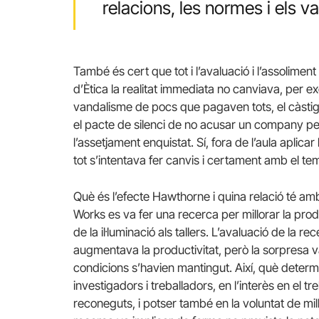
relacions, les normes i els v
També és cert que tot i l’avaluació i l’assolime
d’Ètica la realitat immediata no canviava, per e
vandalisme de pocs que pagaven tots, el càstig
el pacte de silenci de no acusar un company per
l’assetjament enquistat. Sí, fora de l’aula aplicar l
tot s’intentava fer canvis i certament amb el 
Què és l’efecte Hawthorne i quina relació té am
Works es va fer una recerca per millorar la produ
de la il·luminació als tallers. L’avaluació de la re
augmentava la productivitat, però la sorpresa v
condicions s’havien mantingut. Així, què determi
investigadors i treballadors, en l’interès en el tre
reconeguts, i potser també en la voluntat de mill