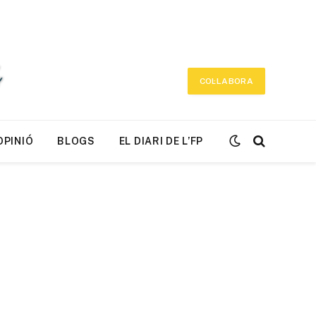
COL·LABORA
OPINIÓ
BLOGS
EL DIARI DE L’FP