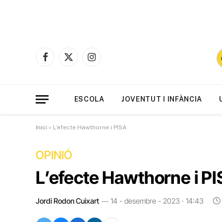
Facebook
X
Instagram
(Twitter)
ESCOLA
JOVENTUT I INFÀNCIA
Inici
»
L’efecte Hawthorne i PISA
OPINIÓ
L’efecte Hawthorne i P
Jordi Rodon Cuixart
14 - desembre - 2023 · 14:43