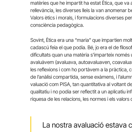
matèries que he impartit ha estat Ètica, que va
rellevància, les diverses lleis la van anomenar b
Valors ètics i morals, i formulacions diverses per
consciència pedagògica.
Sovint, Ètica era una “maria” que impartien molt
cadascú feia el que podia. Bé, jo era el de filosof
dificultats quan una matèria s’imparteix només
avaluàvem (avaluava, autoavaluaven, coavaluavem
les reflexions i com ho portàvem a la pràctica, c
de l’anàlisi compartida, sense exàmens, i l’alu
valuació com PISA, tan quantitativa al voltant d
qualitatiu i no podia ser reflectit a un aplicatiu
riquesa de les relacions, les normes i els valors 
La nostra avaluació estava c