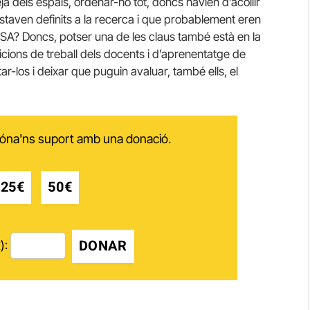
ja dels espais, ordenar-ho tot, doncs havien d’acollir
 estaven definits a la recerca i que probablement eren
ISA? Doncs, potser una de les claus també està en la
ndicions de treball dels docents i d’aprenentatge de
tar-los i deixar que puguin avaluar, també ells, el
 dóna'ns suport amb una donació.
25€
50€
DONAR
):