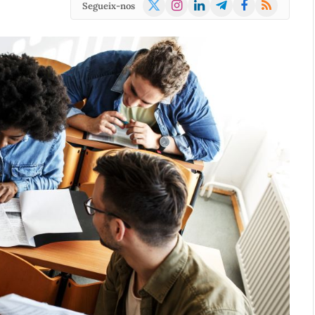
X
Instagram
LinkedIn
Telegram
Facebook
RSS
Segueix-nos
(Twitter)