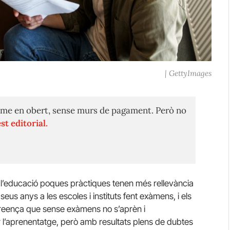
| GettyImages
me en obert, sense murs de pagament. Però no
st editorial.
 l’educació poques pràctiques tenen més rellevància
eus anys a les escoles i instituts fent exàmens, i els
 creença que sense exàmens no s’aprèn i
er l’aprenentatge, però amb resultats plens de dubtes